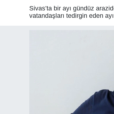
Sivas'ta bir ayı gündüz arazi
SPOR
vatandaşları tedirgin eden ayı
ÇEVRE
YAŞAM
BİLİM - TEKNOLOJİ
KADIN
KÜLTÜR SANAT
MAGAZİN