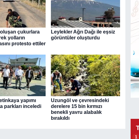
 oluşan çukurlara
Leylekler Ağrı Dağı ile eşsiz
ek yolların
görüntüler oluşturdu
ını protesto ettiler
tinkaya yapımı
Uzungöl ve çevresindeki
 parkları inceledi
derelere 15 bin kırmızı
benekli yavru alabalık
bırakıldı
1