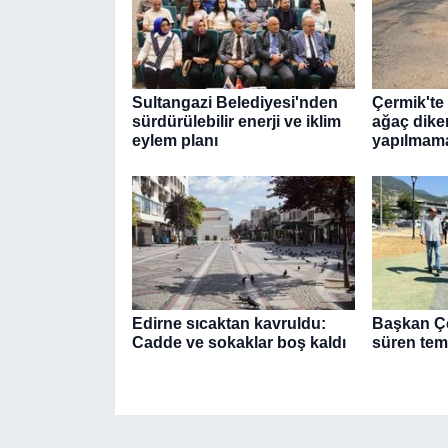
Sultangazi Belediyesi'nden
Çermik'te
sürdürülebilir enerji ve iklim
ağaç diker
eylem planı
yapılmamas
Edirne sıcaktan kavruldu:
Başkan Çe
Cadde ve sokaklar boş kaldı
süren tema