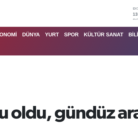
B
64
D
47
ONOMİ
DÜNYA
YURT
SPOR
KÜLTÜR SANAT
BİL
E
55
S
64
G
65
B
13
u oldu, gündüz ar