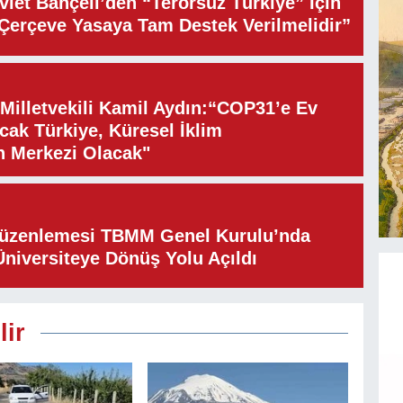
let Bahçeli’den “Terörsüz Türkiye” İçin
“Çerçeve Yasaya Tam Destek Verilmelidir”
illetvekili Kamil Aydın:“COP31’e Ev
cak Türkiye, Küresel İklim
n Merkezi Olacak"
Düzenlemesi TBMM Genel Kurulu’nda
Üniversiteye Dönüş Yolu Açıldı
lir