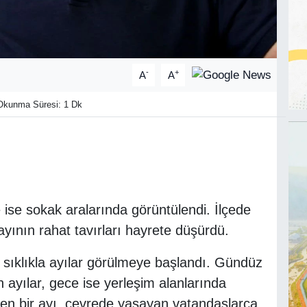
-
+
A
A
kunma Süresi: 1 Dk
 ise sokak aralarında görüntülendi. İlçede
yının rahat tavırları hayrete düşürdü.
 sıklıkla ayılar görülmeye başlandı. Gündüz
n ayılar, gece ise yerleşim alanlarında
nen bir ayı, çevrede yaşayan vatandaşlarca