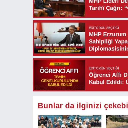
MHP Lideri Dev
Tarihî Çağrı: 
EDITÖRÜN SEÇTIĞI
MHP Erzurum M
Sahipliği Yapa
Diplomasisini
EDITÖRÜN SEÇTIĞI
Öğrenci Affı 
Kabul Edildi: 
Bunlar da ilginizi çekebi