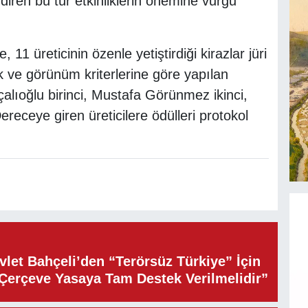
ndiren bu tür etkinliklerin önemine vurgu
, 11 üreticinin özenle yetiştirdiği kirazlar jüri
ilik ve görünüm kriterlerine göre yapılan
ıoğlu birinci, Mustafa Görünmez ikinci,
eceye giren üreticilere ödülleri protokol
let Bahçeli’den “Terörsüz Türkiye” İçin
“Çerçeve Yasaya Tam Destek Verilmelidir”