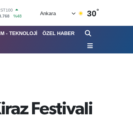
°
ITCOIN
30
Ankara
4.602,05
%0.69
OLAR
7,5986
%0.06
İM - TEKNOLOJİ
ÖZEL HABER
URO
5,0700
%0.1
TERLİN
4,2438
%0.21
RAM ALTIN
513.94
%0.32
İST100
3.768
%48
raz Festivali