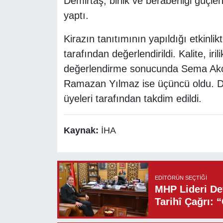
Demirtaş, birlik ve beraberliği güçle
yaptı.
Kirazın tanıtımının yapıldığı etkinlikte
tarafından değerlendirildi. Kalite, ir
değerlendirme sonucunda Sema Akçal
Ramazan Yılmaz ise üçüncü oldu. Der
üyeleri tarafından takdim edildi.
Kaynak:
İHA
EDITÖRÜN SEÇTIĞI
MHP Lideri Dev
Tarihî Çağrı: 