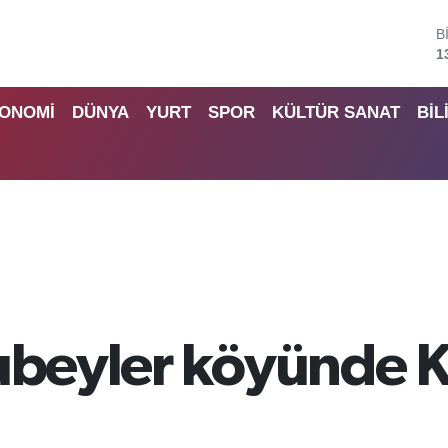
B
6
D
4
ONOMİ
DÜNYA
YURT
SPOR
KÜLTÜR SANAT
BİL
E
5
S
6
G
6
B
1
ubeyler köyünde Ki