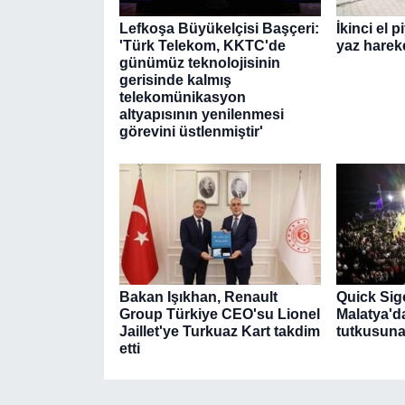
Lefkoşa Büyükelçisi Başçeri:
İkinci el 
'Türk Telekom, KKTC'de
yaz hareke
günümüz teknolojisinin
gerisinde kalmış
telekomünikasyon
altyapısının yenilenmesi
görevini üstlenmiştir'
Bakan Işıkhan, Renault
Quick Sig
Group Türkiye CEO'su Lionel
Malatya'd
Jaillet'ye Turkuaz Kart takdim
tutkusuna 
etti