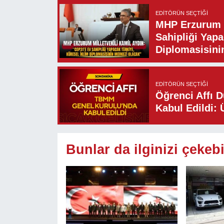
EDITÖRÜN SEÇTIĞI
MHP Erzurum M
Sahipliği Yapa
Diplomasisini
EDITÖRÜN SEÇTIĞI
Öğrenci Affı 
Kabul Edildi: 
Bunlar da ilginizi çekebi