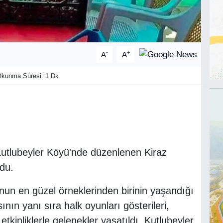
-
+
A
A
kunma Süresi: 1 Dk
 Kutlubeyler Köyü'nde düzenlenen Kiraz
ldu.
nun en güzel örneklerinden birinin yaşandığı
sının yanı sıra halk oyunları gösterileri,
 etkinliklerle gelenekler yaşatıldı. Kutlubeyler