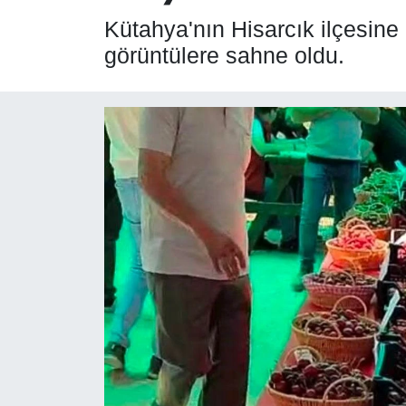
Kütahya'nın Hisarcık ilçesine
SPOR
görüntülere sahne oldu.
ÇEVRE
YAŞAM
BİLİM - TEKNOLOJİ
KADIN
KÜLTÜR SANAT
MAGAZİN