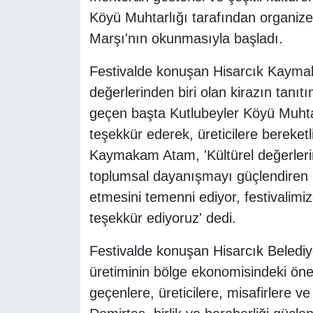
Köyü Muhtarlığı tarafından organize e
Marşı'nın okunmasıyla başladı.
Festivalde konuşan Hisarcık Kaymak
değerlerinden biri olan kirazın tan
geçen başta Kutlubeyler Köyü Muhta
teşekkür ederek, üreticilere bereketl
Kaymakam Atam, 'Kültürel değerlerim
toplumsal dayanışmayı güçlendiren 
etmesini temenni ediyor, festivalim
teşekkür ediyoruz' dedi.
Festivalde konuşan Hisarcık Beledi
üretiminin bölge ekonomisindeki ön
geçenlere, üreticilere, misafirlere v