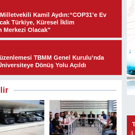
illetvekili Kamil Aydın:“COP31’e Ev
cak Türkiye, Küresel İklim
n Merkezi Olacak"
Düzenlemesi TBMM Genel Kurulu’nda
Üniversiteye Dönüş Yolu Açıldı
lir
1