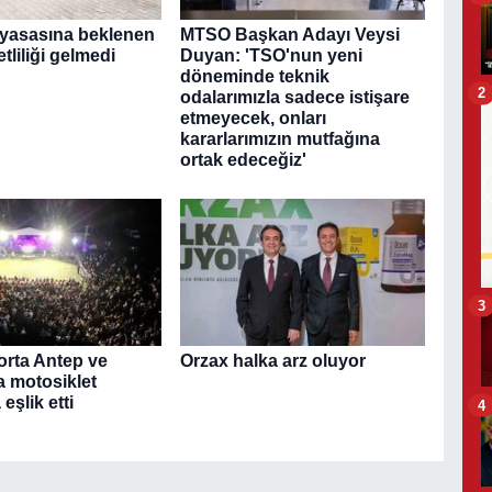
piyasasına beklenen
MTSO Başkan Adayı Veysi
tliliği gelmedi
Duyan: 'TSO'nun yeni
döneminde teknik
2
odalarımızla sadece istişare
etmeyecek, onları
kararlarımızın mutfağına
ortak edeceğiz'
3
orta Antep ve
Orzax halka arz oluyor
a motosiklet
eşlik etti
4