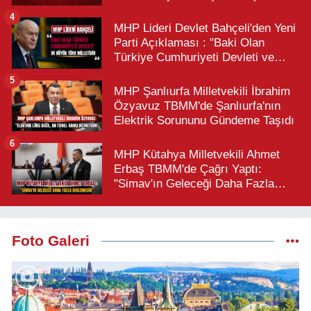
4
MHP Lideri Devlet Bahçeli'den Yeni
Parti Açıklaması : "Baki Olan
Türkiye Cumhuriyeti Devleti ve
Büyük Türk Milletidir"
5
MHP Şanlıurfa Milletvekili İbrahim
Özyavuz TBMM'de Şanlıurfa'nın
Elektrik Sorununu Gündeme Taşıdı
6
MHP Kütahya Milletvekili Ahmet
Erbaş TBMM'de Çağrı Yaptı:
"Simav'ın Geleceği Daha Fazla
Beklemesin"
Foto Galeri