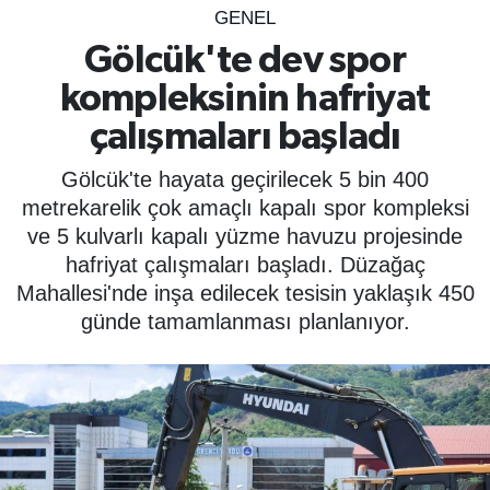
GENEL
SPOR
Gölcük'te dev spor
kompleksinin hafriyat
ÇEVRE
çalışmaları başladı
YAŞAM
Gölcük'te hayata geçirilecek 5 bin 400
BİLİM - TEKNOLOJİ
metrekarelik çok amaçlı kapalı spor kompleksi
ve 5 kulvarlı kapalı yüzme havuzu projesinde
KADIN
hafriyat çalışmaları başladı. Düzağaç
Mahallesi'nde inşa edilecek tesisin yaklaşık 450
KÜLTÜR SANAT
günde tamamlanması planlanıyor.
MAGAZİN