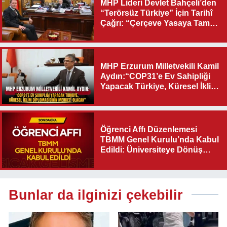
MHP Lideri Devlet Bahçeli’den
“Terörsüz Türkiye” İçin Tarihî
Çağrı: “Çerçeve Yasaya Tam
Destek Verilmelidir”
MHP Erzurum Milletvekili Kamil
Aydın:“COP31’e Ev Sahipliği
Yapacak Türkiye, Küresel İklim
Diplomasisinin Merkezi
Olacak"
Öğrenci Affı Düzenlemesi
TBMM Genel Kurulu’nda Kabul
Edildi: Üniversiteye Dönüş
Yolu Açıldı
Bunlar da ilginizi çekebilir