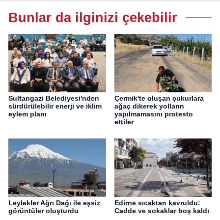
Bunlar da ilginizi çekebilir
Sultangazi Belediyesi'nden
Çermik'te oluşan çukurlara
sürdürülebilir enerji ve iklim
ağaç dikerek yolların
eylem planı
yapılmamasını protesto
ettiler
Leylekler Ağrı Dağı ile eşsiz
Edirne sıcaktan kavruldu:
görüntüler oluşturdu
Cadde ve sokaklar boş kaldı