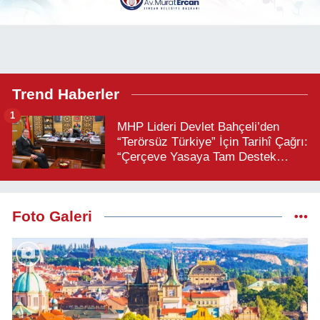
Trend Haberler
1
MHP Lideri Devlet Bahçeli’den
“Terörsüz Türkiye” İçin Tarihî Çağrı:
“Çerçeve Yasaya Tam Destek
Verilmelidir”
Foto Galeri