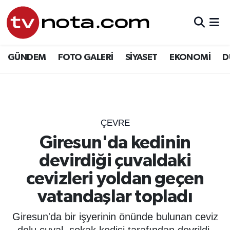
GÜNDEM
Hava Durumu
GÜNDEM
FOTO GALERİ
SİYASET
EKONOMİ
D
SİYASET
Trafik Durumu
EKONOMİ
Süper Lig Puan Durumu ve Fikstür
DÜNYA
Tüm Manşetler
ÇEVRE
Giresun'da kedinin
YURT
Son Dakika Haberleri
devirdiği çuvaldaki
EĞİTİM
Haber Arşivi
cevizleri yoldan geçen
vatandaşlar topladı
ÖZEL HABER
Giresun'da bir işyerinin önünde bulunan ceviz
SAĞLIK