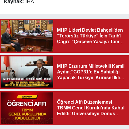
Kaynak:
İHA
MHP Lideri Devlet Bahçeli’den
“Terörsüz Türkiye” İçin Tarihî
Çağrı: “Çerçeve Yasaya Tam
Destek Verilmelidir”
MHP Erzurum Milletvekili Kamil
Aydın:“COP31’e Ev Sahipliği
Yapacak Türkiye, Küresel İklim
Diplomasisinin Merkezi
Olacak"
Öğrenci Affı Düzenlemesi
TBMM Genel Kurulu’nda Kabul
Edildi: Üniversiteye Dönüş
Yolu Açıldı