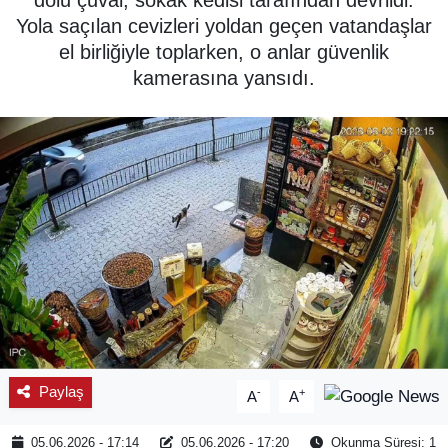
dolu çuval, sokak kedisi tarafından devrildi.
Yola saçılan cevizleri yoldan geçen vatandaşlar
SPOR
el birliğiyle toplarken, o anlar güvenlik
kamerasına yansıdı.
ÇEVRE
YAŞAM
BİLİM - TEKNOLOJİ
KADIN
KÜLTÜR SANAT
MAGAZİN
Paylaş
-
+
A
A
05.06.2026 - 17:14
05.06.2026 - 17:20
Okunma Süresi: 1