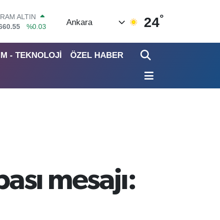
°
RAM ALTIN
24
Ankara
660.55
%0.03
İST100
3.779
%-14
İM - TEKNOLOJİ
ÖZEL HABER
ITCOIN
4.959,79
%1.11
OLAR
7,7436
%0.18
EURO
5,2510
%0.32
TERLİN
4,4811
%0.38
ası mesajı: