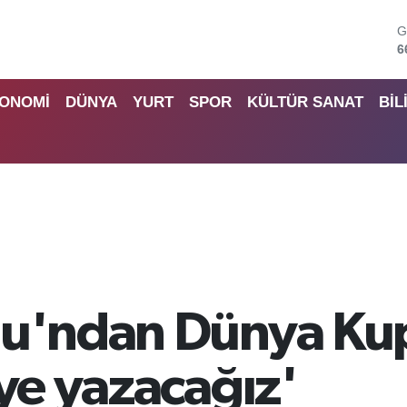
G
6
B
1
ONOMİ
DÜNYA
YURT
SPOR
KÜLTÜR SANAT
BİL
B
6
D
4
5
S
6
lu'ndan Dünya Kup
aye yazacağız'