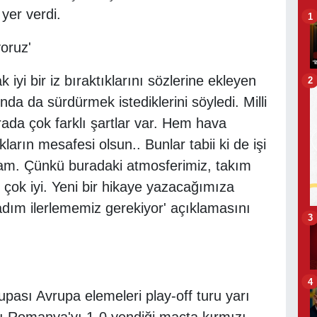
 yer verdi.
1
oruz'
yi bir iz bıraktıklarını sözlerine ekleyen
2
a da sürdürmek istediklerini söyledi. Milli
urada çok farklı şartlar var. Hem hava
kların mesafesi olsun.. Bunlar tabii ki de işi
 tam. Çünkü buradaki atmosferimiz, takım
 çok iyi. Yeni bir hikaye yazacağımıza
dım ilerlememiz gerekiyor' açıklamasını
3
4
pası Avrupa elemeleri play-off turu yarı