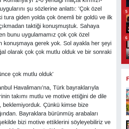
ğı Romanya'yı 1-0 yendiği maçta kırmızı-
uygularını şu sözlerine anlattı: 'Çok özel
5
 tura giden yolda çok önemli bir goldü ve ilk
 çıkmadan taktiği konuşmuştuk. Sahaya
den bunu uygulamamız çok çok özel
6
ten konuşmaya gerek yok. Sol ayakla her şeyi
ğal olarak çok çok mutlu olduk ve bir sonraki
ünce çok mutlu olduk'
anbul Havalimanı'na, Türk bayraklarıyla
nin takımı mutlu ve motive ettiğini de dile
du, beklemiyorduk. Çünkü kimse bize
ağından. Bayraklara bürünmüş arabaları
ilde bizi motive ettiklerini söyleyebiliriz ve