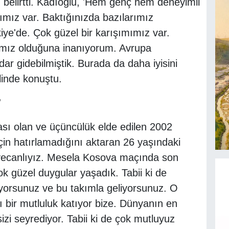
ı belirtti. Kadıoğlu, 'Hem genç hem deneyimli
mımız var. Baktığınızda bazılarımız
iye'de. Çok güzel bir karışımımız var.
mımız olduğuna inanıyorum. Avrupa
r gidebilmiştik. Burada da daha iyisini
linde konuştu.
'
ası olan ve üçüncülük elde edilen 2002
in hatırlamadığını aktaran 26 yaşındaki
eyecanlıyız. Mesela Kosova maçında son
k güzel duygular yaşadık. Tabii ki de
yorsunuz ve bu takımla geliyorsunuz. O
ı bir mutluluk katıyor bize. Dünyanın en
izi seyrediyor. Tabii ki de çok mutluyuz