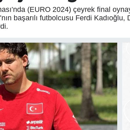
sı'nda (EURO 2024) çeyrek final oynayar
ı'nın başarılı futbolcusu Ferdi Kadıoğlu,
di.