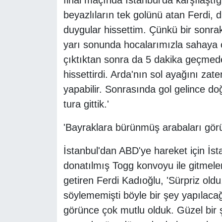
final maçında İstanbul'da karşılaştı
beyazlıların tek golünü atan Ferdi, d
duygular hissettim. Çünkü bir sonraki
yarı sonunda hocalarımızla sahaya
çıktıktan sonra da 5 dakika geçme
hissettirdi. Arda'nın sol ayağını za
yapabilir. Sonrasında gol gelince do
tura gittik.'
'Bayraklara bürünmüş arabaları gör
İstanbul'dan ABD'ye hareket için İst
donatılmış Togg konvoyu ile gitmeleri
getiren Ferdi Kadıoğlu, 'Sürpriz ol
söylememişti böyle bir şey yapılac
görünce çok mutlu olduk. Güzel bir şek