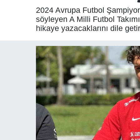
2024 Avrupa Futbol Şampiyona
SPOR
söyleyen A Milli Futbol Takım
hikaye yazacaklarını dile getir
ÇEVRE
YAŞAM
BİLİM - TEKNOLOJİ
KADIN
KÜLTÜR SANAT
MAGAZİN