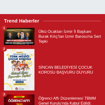
Trend Haberler
1
Ülkü Ocakları İzmir İl Başkanı
Burak Kılıç'tan İzmir Barosu'na Sert
Tepki
2
SİNCAN BELEDİYESİ ÇOCUK
KOROSU BAŞVURU DUYURU
3
Öğrenci Affı Düzenlemesi TBMM
Genel Kurulu’nda Kabul Edildi: