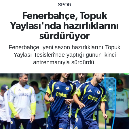
SPOR
SPOR
Fenerbahçe, Topuk
Yaylası'nda hazırlıklarını
ÇEVRE
sürdürüyor
YAŞAM
Fenerbahçe, yeni sezon hazırlıklarını Topuk
BİLİM - TEKNOLOJİ
Yaylası Tesisleri'nde yaptığı günün ikinci
antrenmanıyla sürdürdü.
KADIN
KÜLTÜR SANAT
MAGAZİN