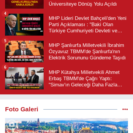
Üniversiteye Dönüş Yolu Açıldı
4
MHP Lideri Devlet Bahçeli'den Yeni
Parti Açıklaması : "Baki Olan
Türkiye Cumhuriyeti Devleti ve
Büyük Türk Milletidir"
5
MHP Şanlıurfa Milletvekili İbrahim
Özyavuz TBMM'de Şanlıurfa'nın
Elektrik Sorununu Gündeme Taşıdı
6
MHP Kütahya Milletvekili Ahmet
Erbaş TBMM'de Çağrı Yaptı:
"Simav'ın Geleceği Daha Fazla
Beklemesin"
Foto Galeri