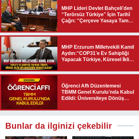
MHP Lideri Devlet Bahçeli’den
“Terörsüz Türkiye” İçin Tarihî
Çağrı: “Çerçeve Yasaya Tam
Destek Verilmelidir”
MHP Erzurum Milletvekili Kamil
Aydın:“COP31’e Ev Sahipliği
Yapacak Türkiye, Küresel İklim
Diplomasisinin Merkezi
Olacak"
Öğrenci Affı Düzenlemesi
TBMM Genel Kurulu’nda Kabul
Edildi: Üniversiteye Dönüş
Yolu Açıldı
Bunlar da ilginizi çekebilir