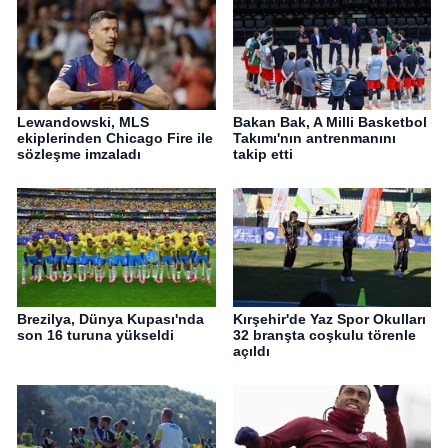
Lewandowski, MLS
Bakan Bak, A Milli Basketbol
ekiplerinden Chicago Fire ile
Takımı'nın antrenmanını
sözleşme imzaladı
takip etti
Brezilya, Dünya Kupası'nda
Kırşehir'de Yaz Spor Okulları
son 16 turuna yükseldi
32 branşta coşkulu törenle
açıldı