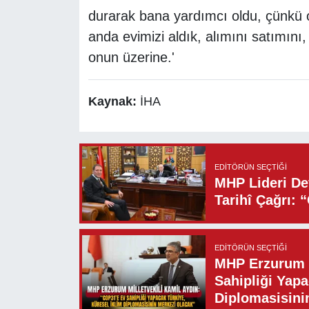
durarak bana yardımcı oldu, çünkü o
anda evimizi aldık, alımını satımın
onun üzerine.'
Kaynak:
İHA
EDITÖRÜN SEÇTIĞI
MHP Lideri Dev
Tarihî Çağrı: 
EDITÖRÜN SEÇTIĞI
MHP Erzurum M
Sahipliği Yapa
Diplomasisini