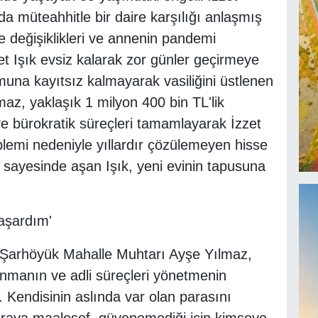
da müteahhitle bir daire karşılığı anlaşmış
e değişiklikleri ve annenin pandemi
t Işık evsiz kalarak zor günler geçirmeye
muna kayıtsız kalmayarak vasiliğini üstlenen
z, yaklaşık 1 milyon 400 bin TL'lik
e bürokratik süreçleri tamamlayarak İzzet
blemi nedeniyle yıllardır çözülemeyen hisse
sayesinde aşan Işık, yeni evinin tapusuna
aşardım'
en Şarhöyük Mahalle Muhtarı Ayşe Yılmaz,
unmanın ve adli süreçleri yönetmenin
k. Kendisinin aslında var olan parasını