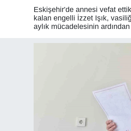
Eskişehir'de annesi vefat etti
SPOR
kalan engelli İzzet Işık, vasi
aylık mücadelesinin ardından
ÇEVRE
YAŞAM
BİLİM - TEKNOLOJİ
KADIN
KÜLTÜR SANAT
MAGAZİN