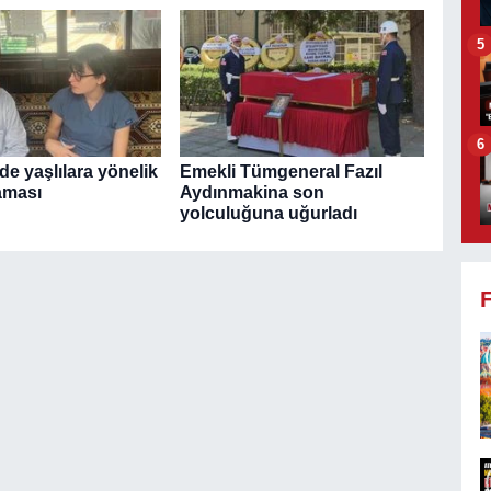
5
6
de yaşlılara yönelik
Emekli Tümgeneral Fazıl
aması
Aydınmakina son
yolculuğuna uğurladı