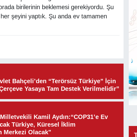
rada birilerinin beklemesi gerekiyordu. Şu
ı, her şeyini yaptık. Şu anda ev tamamen
let Bahçeli’den “Terörsüz Türkiye” İçin
“Çerçeve Yasaya Tam Destek Verilmelidir”
illetvekili Kamil Aydın:“COP31’e Ev
cak Türkiye, Küresel İklim
n Merkezi Olacak"