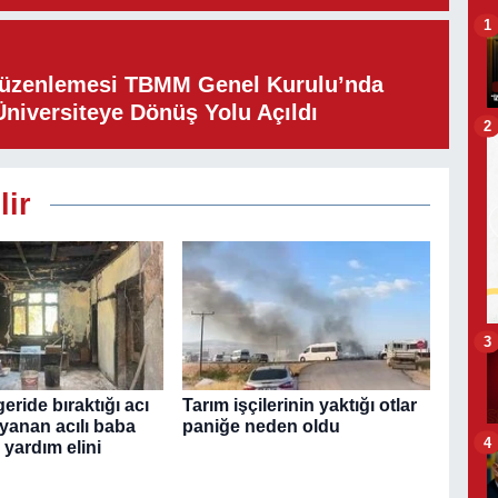
1
Düzenlemesi TBMM Genel Kurulu’nda
Üniversiteye Dönüş Yolu Açıldı
2
lir
3
geride bıraktığı acı
Tarım işçilerinin yaktığı otlar
 yanan acılı baba
paniğe neden oldu
4
 yardım elini