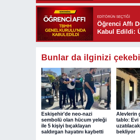
EDITÖRÜN SEÇTIĞI
Öğrenci Affı 
Kabul Edildi: 
Bunlar da ilginizi çekebi
Eskişehir'de neo-nazi
Alevlerin 
sembolü olan hücum yeleği
tablo: Evi
ile 5 kişiyi bıçaklayan
uzatılacak
saldırgan hayatını kaybetti
bekliyor