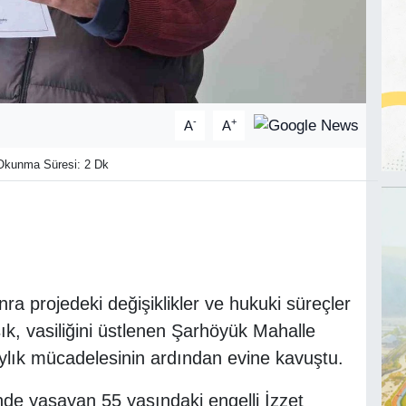
-
+
A
A
kunma Süresi: 2 Dk
nra projedeki değişiklikler ve hukuki süreçler
şık, vasiliğini üstlenen Şarhöyük Mahalle
ylık mücadelesinin ardından evine kavuştu.
nde yaşayan 55 yaşındaki engelli İzzet