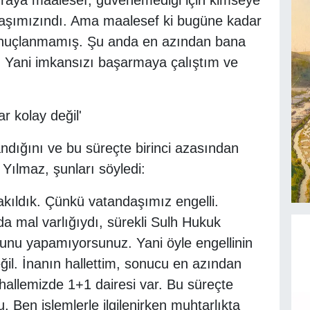
 Oraya maalesef, güvenemediği için kimseye
daşımızındı. Ama maalesef ki bugüne kadar
onuçlanmamış. Şu anda en azından bana
ik. Yani imkansızı başarmaya çalıştım ve
r kolay değil'
ndığını ve bu süreçte birinci azasından
ılmaz, şunları söyledi:
takıldık. Çünkü vatandaşımız engelli.
da mal varlığıydı, sürekli Sulh Hukuk
nu yapamıyorsunuz. Yani öyle engellinin
ğil. İnanın hallettim, sonucu en azından
hallemizde 1+1 dairesi var. Bu süreçte
. Ben işlemlerle ilgilenirken muhtarlıkta