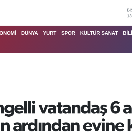
B
64
D
47
ONOMİ
DÜNYA
YURT
SPOR
KÜLTÜR SANAT
BİL
E
55
S
64
G
65
B
13
ngelli vatandaş 6 a
n ardından evine 