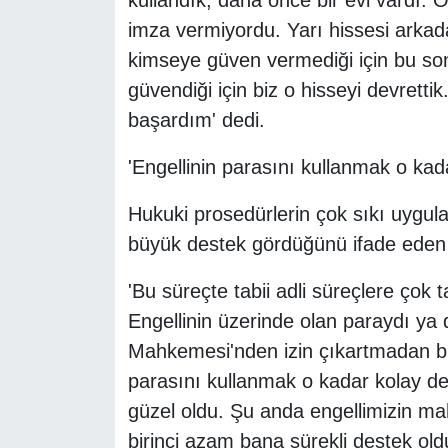
kullandık, daha önce bir evi vardı.
imza vermiyordu. Yarı hissesi arka
kimseye güven vermediği için bu s
güvendiği için biz o hisseyi devrett
başardım' dedi.
'Engellinin parasını kullanmak o kada
Hukuki prosedürlerin çok sıkı uygula
büyük destek gördüğünü ifade eden Y
'Bu süreçte tabii adli süreçlere çok 
Engellinin üzerinde olan paraydı ya 
Mahkemesi'nden izin çıkartmadan bu
parasını kullanmak o kadar kolay de
güzel oldu. Şu anda engellimizin ma
birinci azam bana sürekli destek oldu