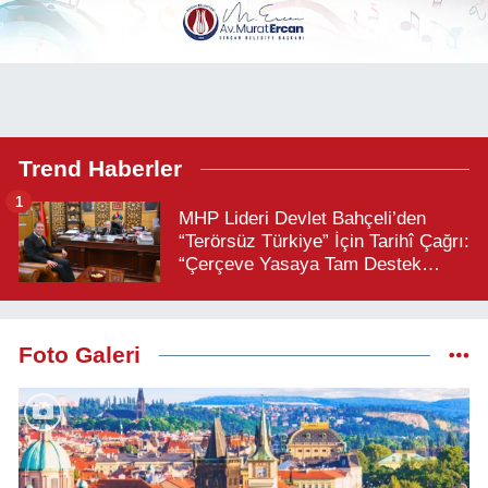
Trend Haberler
1
MHP Lideri Devlet Bahçeli’den
“Terörsüz Türkiye” İçin Tarihî Çağrı:
“Çerçeve Yasaya Tam Destek
Verilmelidir”
Foto Galeri