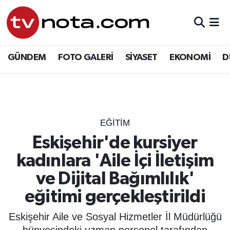
GÜNDEM
Hava Durumu
GÜNDEM
FOTO GALERİ
SİYASET
EKONOMİ
D
SİYASET
Trafik Durumu
EKONOMİ
Süper Lig Puan Durumu ve Fikstür
DÜNYA
Tüm Manşetler
EĞİTİM
Eskişehir'de kursiyer
YURT
Son Dakika Haberleri
kadınlara 'Aile İçi İletişim
EĞİTİM
Haber Arşivi
ve Dijital Bağımlılık'
eğitimi gerçekleştirildi
ÖZEL HABER
Eskişehir Aile ve Sosyal Hizmetler İl Müdürlüğü
SAĞLIK