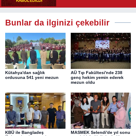
Yolu Açıldı
Bunlar da ilginizi çekebilir
Kütahya'dan sağlık
AÜ Tıp Fakültesi'nde 238
ordusuna 541 yeni mezun
genç hekim yemin ederek
mezun oldu
KBÜ ile Bangladeş
MASMEK Selendi'de yıl sonu