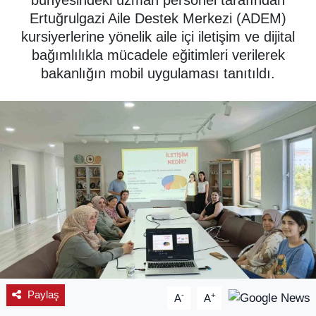
bünyesindeki uzman personel tarafından
Ertuğrulgazi Aile Destek Merkezi (ADEM)
SPOR
kursiyerlerine yönelik aile içi iletişim ve dijital
bağımlılıkla mücadele eğitimleri verilerek
ÇEVRE
bakanlığın mobil uygulaması tanıtıldı.
YAŞAM
BİLİM - TEKNOLOJİ
KADIN
KÜLTÜR SANAT
MAGAZİN
Paylaş
-
+
A
A