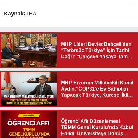
Kaynak:
İHA
MHP Lideri Devlet Bahçeli’den
“Terörsüz Türkiye” İçin Tarihî
Çağrı: “Çerçeve Yasaya Tam
Destek Verilmelidir”
MHP Erzurum Milletvekili Kamil
Aydın:“COP31’e Ev Sahipliği
Yapacak Türkiye, Küresel İklim
Diplomasisinin Merkezi
Olacak"
Öğrenci Affı Düzenlemesi
TBMM Genel Kurulu’nda Kabul
Edildi: Üniversiteye Dönüş