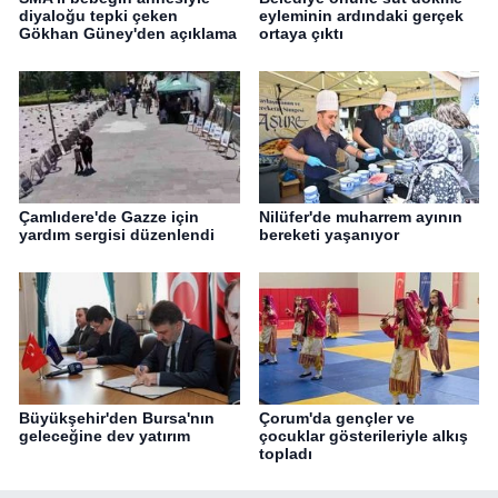
diyaloğu tepki çeken
eyleminin ardındaki gerçek
Gökhan Güney'den açıklama
ortaya çıktı
Çamlıdere'de Gazze için
Nilüfer'de muharrem ayının
yardım sergisi düzenlendi
bereketi yaşanıyor
Büyükşehir'den Bursa'nın
Çorum'da gençler ve
geleceğine dev yatırım
çocuklar gösterileriyle alkış
topladı