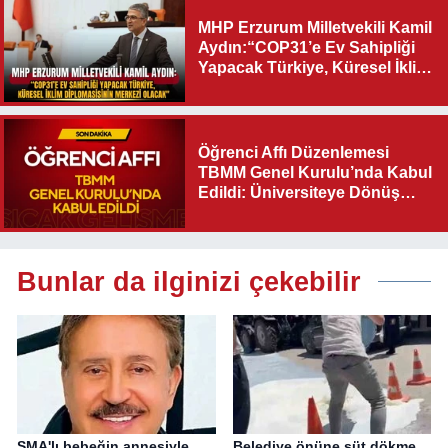
MHP Erzurum Milletvekili Kamil
Aydın:“COP31’e Ev Sahipliği
Yapacak Türkiye, Küresel İklim
Diplomasisinin Merkezi
Olacak"
Öğrenci Affı Düzenlemesi
TBMM Genel Kurulu’nda Kabul
Edildi: Üniversiteye Dönüş
Yolu Açıldı
Bunlar da ilginizi çekebilir
SMA'lı bebeğin annesiyle
Belediye önüne süt dökme