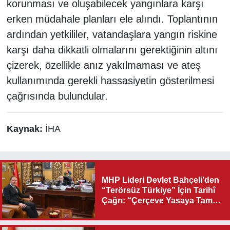
korunması ve oluşabilecek yangınlara karşı
erken müdahale planları ele alındı. Toplantının
ardından yetkililer, vatandaşlara yangın riskine
karşı daha dikkatli olmalarını gerektiğinin altını
çizerek, özellikle anız yakılmaması ve ateş
kullanımında gerekli hassasiyetin gösterilmesi
çağrısında bulundular.
Kaynak:
İHA
MHP Lideri Devlet Bahçeli’den
“Terörsüz Türkiye” İçin Tarihî
Çağrı: “Çerçeve Yasaya Tam
Destek Verilmelidir”