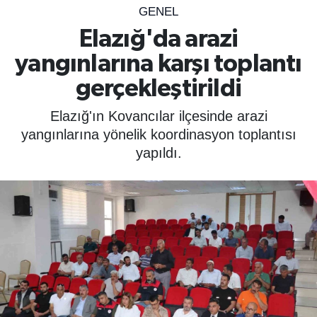
GENEL
SPOR
Elazığ'da arazi
yangınlarına karşı toplantı
ÇEVRE
gerçekleştirildi
YAŞAM
Elazığ'ın Kovancılar ilçesinde arazi
BİLİM - TEKNOLOJİ
yangınlarına yönelik koordinasyon toplantısı
yapıldı.
KADIN
KÜLTÜR SANAT
MAGAZİN