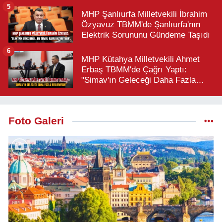
Büyük Türk Milletidir"
5
MHP Şanlıurfa Milletvekili İbrahim
Özyavuz TBMM'de Şanlıurfa'nın
Elektrik Sorununu Gündeme Taşıdı
6
MHP Kütahya Milletvekili Ahmet
Erbaş TBMM'de Çağrı Yaptı:
"Simav'ın Geleceği Daha Fazla
Beklemesin"
Foto Galeri