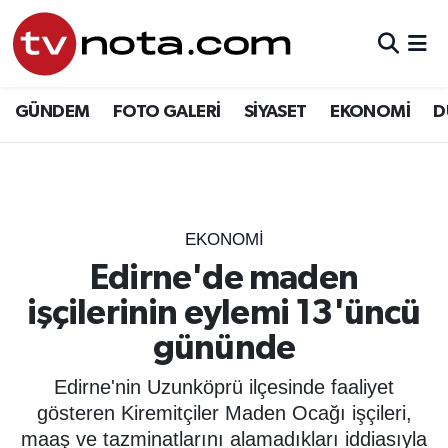
GÜNDEM
Hava Durumu
GÜNDEM
FOTO GALERİ
SİYASET
EKONOMİ
D
SİYASET
Trafik Durumu
EKONOMİ
Süper Lig Puan Durumu ve Fikstür
DÜNYA
Tüm Manşetler
EKONOMİ
Edirne'de maden
YURT
Son Dakika Haberleri
işçilerinin eylemi 13'üncü
EĞİTİM
Haber Arşivi
gününde
ÖZEL HABER
Edirne'nin Uzunköprü ilçesinde faaliyet
gösteren Kiremitçiler Maden Ocağı işçileri,
SAĞLIK
maaş ve tazminatlarını alamadıkları iddiasıyla