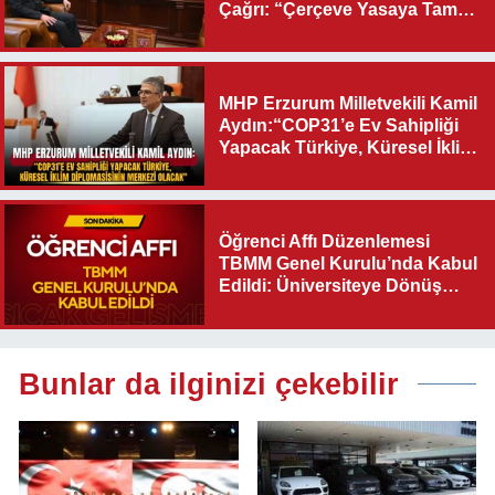
Çağrı: “Çerçeve Yasaya Tam
Destek Verilmelidir”
MHP Erzurum Milletvekili Kamil
Aydın:“COP31’e Ev Sahipliği
Yapacak Türkiye, Küresel İklim
Diplomasisinin Merkezi
Olacak"
Öğrenci Affı Düzenlemesi
TBMM Genel Kurulu’nda Kabul
Edildi: Üniversiteye Dönüş
Yolu Açıldı
Bunlar da ilginizi çekebilir