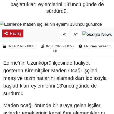
başlattıkları eylemlerini 13'üncü günde de
SPOR
sürdürdü.
ÇEVRE
Paylaş
-
+
A
A
YAŞAM
02.06.2026 - 08:45
02.06.2026 - 08:55
Okunma Süresi: 1
BİLİM - TEKNOLOJİ
Dk
KADIN
Edirne'nin Uzunköprü ilçesinde faaliyet
gösteren Kiremitçiler Maden Ocağı işçileri,
KÜLTÜR SANAT
maaş ve tazminatlarını alamadıkları iddiasıyla
başlattıkları eylemlerini 13'üncü günde de
MAGAZİN
sürdürdü.
Maden ocağı önünde bir araya gelen işçiler,
aylardır emeklerinin karşılığını alamadıklarını