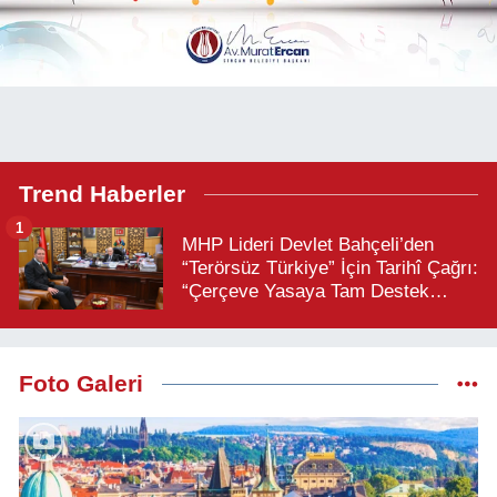
Trend Haberler
1
MHP Lideri Devlet Bahçeli’den
“Terörsüz Türkiye” İçin Tarihî Çağrı:
“Çerçeve Yasaya Tam Destek
Verilmelidir”
Foto Galeri