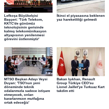
Lefkoşa Büyükelçisi
İkinci el piyasasına beklenen
Başçeri: 'Türk Telekom,
yaz hareketliliği gelmedi
KKTC'de günümüz
teknolojisinin gerisinde
kalmış telekomünikasyon
altyapısının yenilenmesi
görevini üstlenmiştir'
MTSO Başkan Adayı Veysi
Bakan Işıkhan, Renault
Duyan: 'TSO'nun yeni
Group Türkiye CEO'su
döneminde teknik
Lionel Jaillet'ye Turkuaz Kart
odalarımızla sadece istişare
takdim etti
etmeyecek, onları
kararlarımızın mutfağına
ortak edeceğiz'