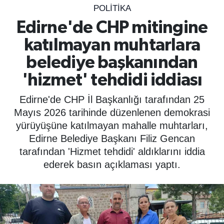
POLİTİKA
SPOR
Edirne'de CHP mitingine
katılmayan muhtarlara
ÇEVRE
belediye başkanından
YAŞAM
'hizmet' tehdidi iddiası
BİLİM - TEKNOLOJİ
Edirne'de CHP İl Başkanlığı tarafından 25
Mayıs 2026 tarihinde düzenlenen demokrasi
KADIN
yürüyüşüne katılmayan mahalle muhtarları,
Edirne Belediye Başkanı Filiz Gencan
KÜLTÜR SANAT
tarafından 'Hizmet tehdidi' aldıklarını iddia
ederek basın açıklaması yaptı.
MAGAZİN