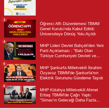
3
Öğrenci Affı Düzenlemesi TBMM
Genel Kurulu’nda Kabul Edildi:
Üniversiteye Dönüş Yolu Açıldı
4
MHP Lideri Devlet Bahçeli'den Yeni
Parti Açıklaması : "Baki Olan
Türkiye Cumhuriyeti Devleti ve
Büyük Türk Milletidir"
5
MHP Şanlıurfa Milletvekili İbrahim
Özyavuz TBMM'de Şanlıurfa'nın
Elektrik Sorununu Gündeme Taşıdı
6
MHP Kütahya Milletvekili Ahmet
Erbaş TBMM'de Çağrı Yaptı:
"Simav'ın Geleceği Daha Fazla
Beklemesin"