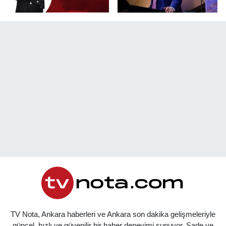
TV Nota, Ankara haberleri ve Ankara son dakika gelişmeleriyle
güncel, hızlı ve güvenilir bir haber deneyimi sunuyor. Sade ve