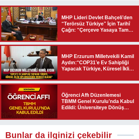
MHP Lideri Devlet Bahçeli’den
“Terörsüz Türkiye” İçin Tarihî
Çağrı: “Çerçeve Yasaya Tam
Destek Verilmelidir”
MHP Erzurum Milletvekili Kamil
Aydın:“COP31’e Ev Sahipliği
Yapacak Türkiye, Küresel İklim
Diplomasisinin Merkezi
Olacak"
Öğrenci Affı Düzenlemesi
TBMM Genel Kurulu’nda Kabul
Edildi: Üniversiteye Dönüş
Yolu Açıldı
Bunlar da ilginizi çekebilir