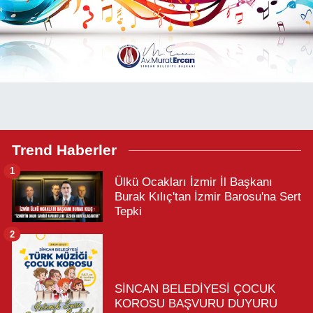
Trend Haberler
1
Ülkü Ocakları İzmir İl Başkanı
Burak Kılıç'tan İzmir Barosu'na Sert
Tepki
2
SİNCAN BELEDİYESİ ÇOCUK
KOROSU BAŞVURU DUYURU