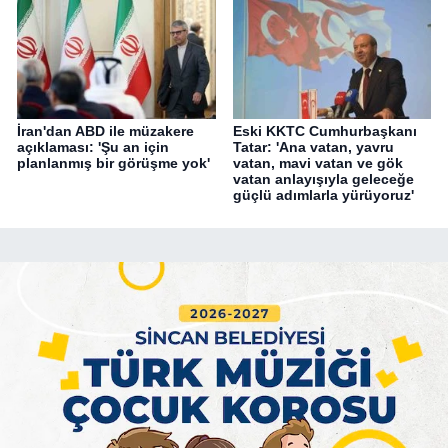
İran'dan ABD ile müzakere
Eski KKTC Cumhurbaşkanı
açıklaması: 'Şu an için
Tatar: 'Ana vatan, yavru
planlanmış bir görüşme yok'
vatan, mavi vatan ve gök
vatan anlayışıyla geleceğe
güçlü adımlarla yürüyoruz'