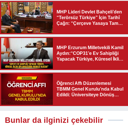
MHP Lideri Devlet Bahçeli’den
“Terörsüz Türkiye” İçin Tarihî
Çağrı: “Çerçeve Yasaya Tam
Destek Verilmelidir”
MHP Erzurum Milletvekili Kamil
Aydın:“COP31’e Ev Sahipliği
Yapacak Türkiye, Küresel İklim
Diplomasisinin Merkezi
Olacak"
Öğrenci Affı Düzenlemesi
TBMM Genel Kurulu’nda Kabul
Edildi: Üniversiteye Dönüş
Yolu Açıldı
Bunlar da ilginizi çekebilir