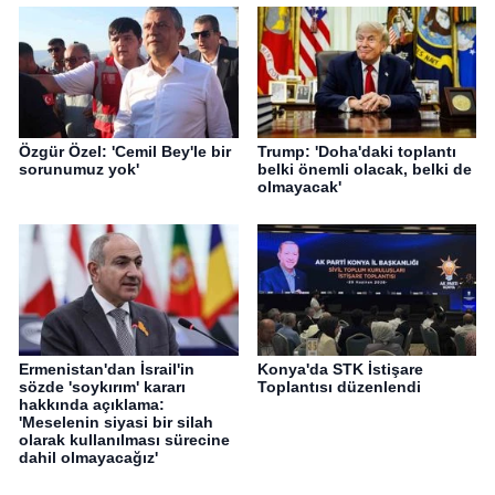
Özgür Özel: 'Cemil Bey'le bir
Trump: 'Doha'daki toplantı
sorunumuz yok'
belki önemli olacak, belki de
olmayacak'
Ermenistan'dan İsrail'in
Konya'da STK İstişare
sözde 'soykırım' kararı
Toplantısı düzenlendi
hakkında açıklama:
'Meselenin siyasi bir silah
olarak kullanılması sürecine
dahil olmayacağız'