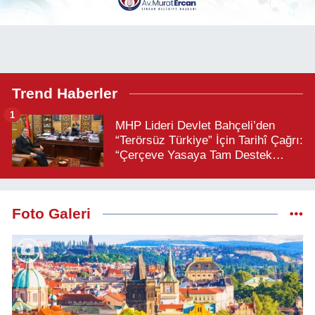
Trend Haberler
1
MHP Lideri Devlet Bahçeli’den
“Terörsüz Türkiye” İçin Tarihî Çağrı:
“Çerçeve Yasaya Tam Destek
Verilmelidir”
Foto Galeri