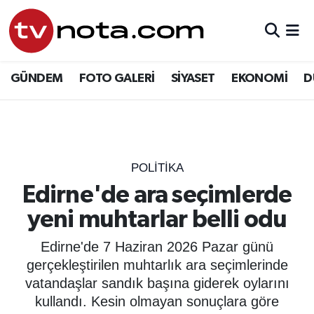
GÜNDEM
Hava Durumu
GÜNDEM
FOTO GALERİ
SİYASET
EKONOMİ
D
SİYASET
Trafik Durumu
EKONOMİ
Süper Lig Puan Durumu ve Fikstür
DÜNYA
Tüm Manşetler
POLİTİKA
Edirne'de ara seçimlerde
YURT
Son Dakika Haberleri
yeni muhtarlar belli odu
EĞİTİM
Haber Arşivi
Edirne'de 7 Haziran 2026 Pazar günü
gerçekleştirilen muhtarlık ara seçimlerinde
ÖZEL HABER
vatandaşlar sandık başına giderek oylarını
kullandı. Kesin olmayan sonuçlara göre
SAĞLIK