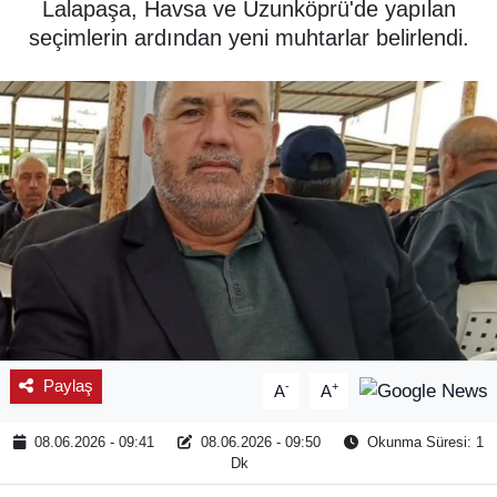
Lalapaşa, Havsa ve Uzunköprü'de yapılan
seçimlerin ardından yeni muhtarlar belirlendi.
SPOR
ÇEVRE
YAŞAM
BİLİM - TEKNOLOJİ
KADIN
KÜLTÜR SANAT
MAGAZİN
Paylaş
-
+
A
A
08.06.2026 - 09:41
08.06.2026 - 09:50
Okunma Süresi: 1
Dk