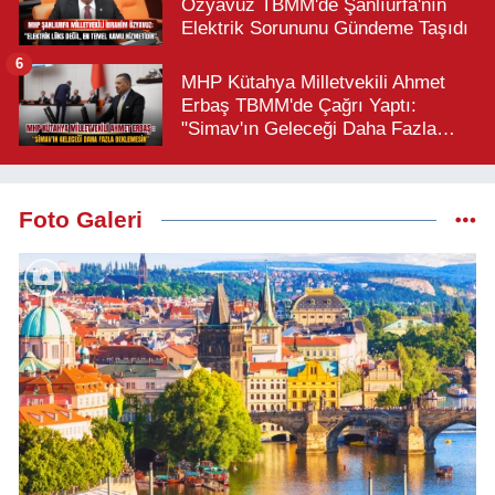
Özyavuz TBMM'de Şanlıurfa'nın
Elektrik Sorununu Gündeme Taşıdı
6
MHP Kütahya Milletvekili Ahmet
Erbaş TBMM'de Çağrı Yaptı:
"Simav'ın Geleceği Daha Fazla
Beklemesin"
Foto Galeri