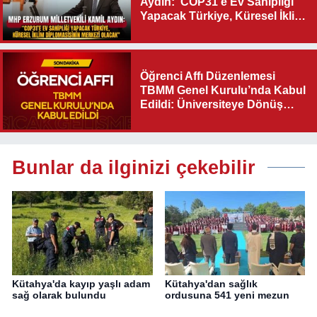
Aydın:“COP31’e Ev Sahipliği
Yapacak Türkiye, Küresel İklim
Diplomasisinin Merkezi
Olacak"
Öğrenci Affı Düzenlemesi
TBMM Genel Kurulu’nda Kabul
Edildi: Üniversiteye Dönüş
Yolu Açıldı
Bunlar da ilginizi çekebilir
Kütahya'da kayıp yaşlı adam
Kütahya'dan sağlık
sağ olarak bulundu
ordusuna 541 yeni mezun