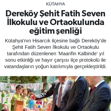
KÜTAHYA
SPOR
Dereköy Şehit Fatih Seven
İlkokulu ve Ortaokulunda
ÇEVRE
eğitim şenliği
YAŞAM
Kütahya'nın Hisarcık ilçesine bağlı Dereköy'de
BİLİM - TEKNOLOJİ
Şehit Fatih Seven İlkokulu ve Ortaokulu
tarafından düzenlenen 'Maarifin Kalbinde' yıl
KADIN
sonu etkinliği ve hayır çarşısı ilçe protokolü ile
vatandaşların yoğun katılımıyla gerçekleştirildi.
KÜLTÜR SANAT
MAGAZİN