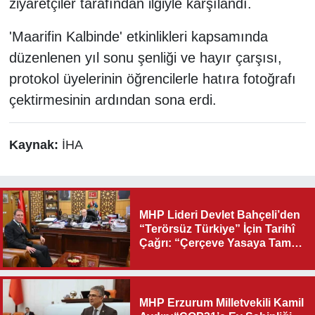
ziyaretçiler tarafından ilgiyle karşılandı.
'Maarifin Kalbinde' etkinlikleri kapsamında
düzenlenen yıl sonu şenliği ve hayır çarşısı,
protokol üyelerinin öğrencilerle hatıra fotoğrafı
çektirmesinin ardından sona erdi.
Kaynak:
İHA
MHP Lideri Devlet Bahçeli’den
“Terörsüz Türkiye” İçin Tarihî
Çağrı: “Çerçeve Yasaya Tam
Destek Verilmelidir”
MHP Erzurum Milletvekili Kamil