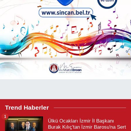
Trend Haberler
1
Ülkü Ocakları İzmir İl Başkanı
Burak Kılıç'tan İzmir Barosu'na Sert