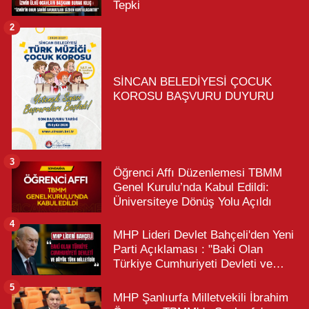
Tepki
2
SİNCAN BELEDİYESİ ÇOCUK
KOROSU BAŞVURU DUYURU
3
Öğrenci Affı Düzenlemesi TBMM
Genel Kurulu’nda Kabul Edildi:
Üniversiteye Dönüş Yolu Açıldı
4
MHP Lideri Devlet Bahçeli'den Yeni
Parti Açıklaması : "Baki Olan
Türkiye Cumhuriyeti Devleti ve
Büyük Türk Milletidir"
5
MHP Şanlıurfa Milletvekili İbrahim