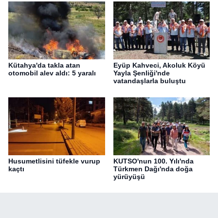
Kütahya'da takla atan
Eyüp Kahveci, Akoluk Köyü
otomobil alev aldı: 5 yaralı
Yayla Şenliği'nde
vatandaşlarla buluştu
Husumetlisini tüfekle vurup
KUTSO'nun 100. Yılı'nda
kaçtı
Türkmen Dağı'nda doğa
yürüyüşü