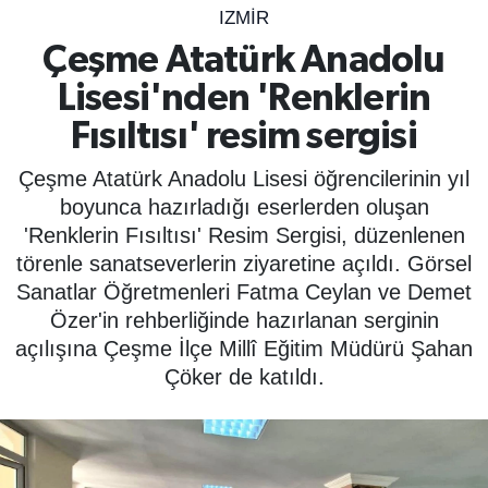
IZMIR
SPOR
Çeşme Atatürk Anadolu
Lisesi'nden 'Renklerin
ÇEVRE
Fısıltısı' resim sergisi
YAŞAM
Çeşme Atatürk Anadolu Lisesi öğrencilerinin yıl
BİLİM - TEKNOLOJİ
boyunca hazırladığı eserlerden oluşan
'Renklerin Fısıltısı' Resim Sergisi, düzenlenen
KADIN
törenle sanatseverlerin ziyaretine açıldı. Görsel
Sanatlar Öğretmenleri Fatma Ceylan ve Demet
KÜLTÜR SANAT
Özer'in rehberliğinde hazırlanan serginin
açılışına Çeşme İlçe Millî Eğitim Müdürü Şahan
MAGAZİN
Çöker de katıldı.