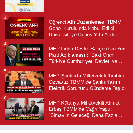
3
Öğrenci Affı Düzenlemesi TBMM
Genel Kurulu’nda Kabul Edildi:
Üniversiteye Dönüş Yolu Açıldı
4
MHP Lideri Devlet Bahçeli'den Yeni
Parti Açıklaması : "Baki Olan
Türkiye Cumhuriyeti Devleti ve
Büyük Türk Milletidir"
5
MHP Şanlıurfa Milletvekili İbrahim
Özyavuz TBMM'de Şanlıurfa'nın
Elektrik Sorununu Gündeme Taşıdı
6
MHP Kütahya Milletvekili Ahmet
Erbaş TBMM'de Çağrı Yaptı:
"Simav'ın Geleceği Daha Fazla
Beklemesin"