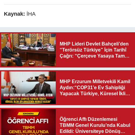
Kaynak:
İHA
MHP Lideri Devlet Bahçeli’den
“Terörsüz Türkiye” İçin Tarihî
Çağrı: “Çerçeve Yasaya Tam
Destek Verilmelidir”
MHP Erzurum Milletvekili Kamil
Aydın:“COP31’e Ev Sahipliği
Yapacak Türkiye, Küresel İklim
Diplomasisinin Merkezi
Olacak"
Öğrenci Affı Düzenlemesi
TBMM Genel Kurulu’nda Kabul
Edildi: Üniversiteye Dönüş