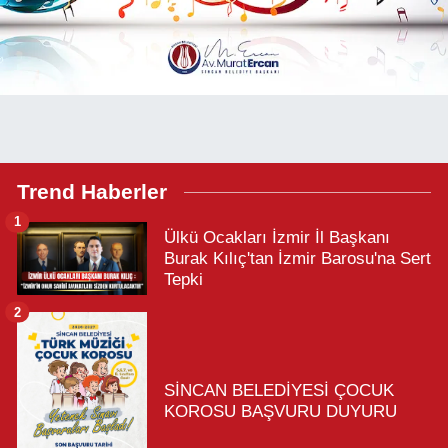
Trend Haberler
1
Ülkü Ocakları İzmir İl Başkanı
Burak Kılıç'tan İzmir Barosu'na Sert
Tepki
2
SİNCAN BELEDİYESİ ÇOCUK
KOROSU BAŞVURU DUYURU