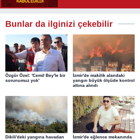
Yolu Açıldı
Bunlar da ilginizi çekebilir
Özgür Özel: 'Cemil Bey'le bir
İzmir'de makilik alandaki
sorunumuz yok'
yangın büyük ölçüde kontrol
altına alındı
Dikili'deki yangına havadan
İzmir'de eğlence mekanında