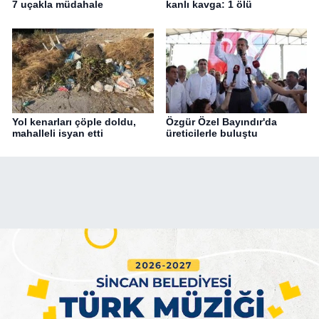
7 uçakla müdahale
kanlı kavga: 1 ölü
Yol kenarları çöple doldu,
Özgür Özel Bayındır'da
mahalleli isyan etti
üreticilerle buluştu