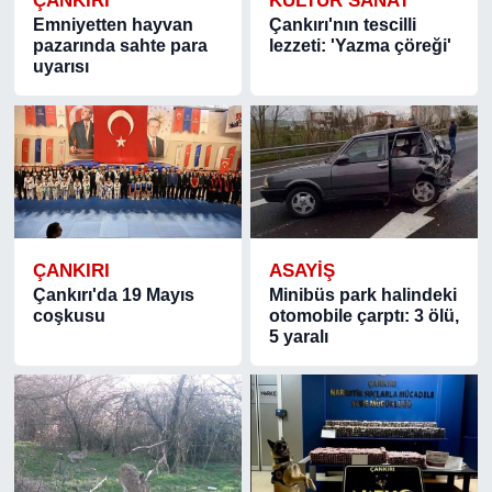
ÇANKIRI
KÜLTÜR SANAT
Emniyetten hayvan
Çankırı'nın tescilli
pazarında sahte para
lezzeti: 'Yazma çöreği'
uyarısı
ÇANKIRI
ASAYIŞ
Çankırı'da 19 Mayıs
Minibüs park halindeki
coşkusu
otomobile çarptı: 3 ölü,
5 yaralı