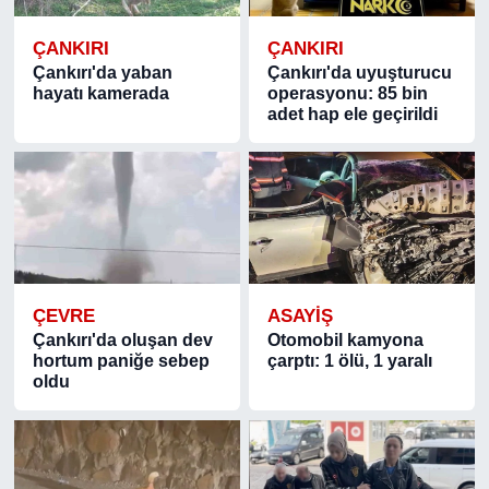
ÇANKIRI
ÇANKIRI
Çankırı'da yaban
Çankırı'da uyuşturucu
hayatı kamerada
operasyonu: 85 bin
adet hap ele geçirildi
ÇEVRE
ASAYIŞ
Çankırı'da oluşan dev
Otomobil kamyona
hortum paniğe sebep
çarptı: 1 ölü, 1 yaralı
oldu