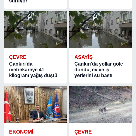
sürüyor
ÇEVRE
ASAYIŞ
Çankırı'da
Çankırı'da yollar göle
metrekareye 41
döndü, ev ve iş
kilogram yağış düştü
yerlerini su bastı
EKONOMİ
ÇEVRE