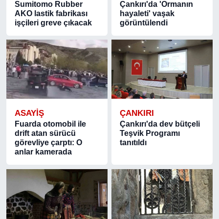
Sumitomo Rubber
Çankırı'da 'Ormanın
AKO lastik fabrikası
hayaleti' vaşak
işçileri greve çıkacak
görüntülendi
ASAYIŞ
ÇANKIRI
Fuarda otomobil ile
Çankırı'da dev bütçeli
drift atan sürücü
Teşvik Programı
görevliye çarptı: O
tanıtıldı
anlar kamerada