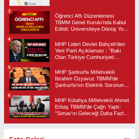
3
Öğrenci Affı Düzenlemesi
TBMM Genel Kurulu’nda Kabul
Edildi: Üniversiteye Dönüş Yolu
Açıldı
4
MHP Lideri Devlet Bahçeli'den
Yeni Parti Açıklaması : "Baki
Olan Türkiye Cumhuriyeti
Devleti ve Büyük Türk Milletidir"
5
MHP Şanlıurfa Milletvekili
İbrahim Özyavuz TBMM'de
Şanlıurfa'nın Elektrik Sorununu
Gündeme Taşıdı
6
MHP Kütahya Milletvekili Ahmet
Erbaş TBMM'de Çağrı Yaptı:
"Simav'ın Geleceği Daha Fazla
Beklemesin"