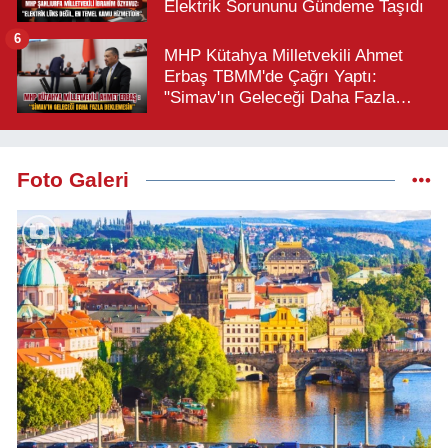
Elektrik Sorununu Gündeme Taşıdı
6
MHP Kütahya Milletvekili Ahmet
Erbaş TBMM'de Çağrı Yaptı:
"Simav'ın Geleceği Daha Fazla
Beklemesin"
Foto Galeri