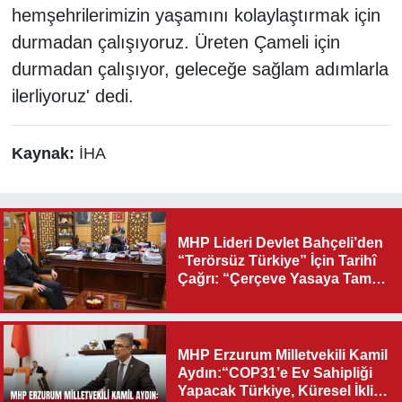
hemşehrilerimizin yaşamını kolaylaştırmak için
durmadan çalışıyoruz. Üreten Çameli için
durmadan çalışıyor, geleceğe sağlam adımlarla
ilerliyoruz' dedi.
Kaynak:
İHA
MHP Lideri Devlet Bahçeli’den
“Terörsüz Türkiye” İçin Tarihî
Çağrı: “Çerçeve Yasaya Tam
Destek Verilmelidir”
MHP Erzurum Milletvekili Kamil
Aydın:“COP31’e Ev Sahipliği
Yapacak Türkiye, Küresel İklim