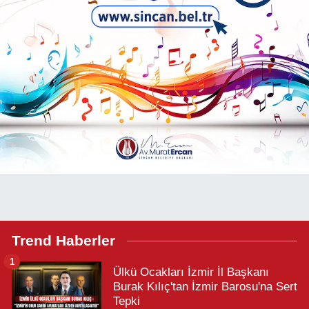
Trend Haberler
1
Ülkü Ocakları İzmir İl Başkanı
Burak Kılıç'tan İzmir Barosu'na Sert
Tepki