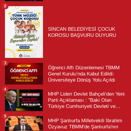
2
SİNCAN BELEDİYESİ ÇOCUK
KOROSU BAŞVURU DUYURU
3
Öğrenci Affı Düzenlemesi TBMM
Genel Kurulu’nda Kabul Edildi:
Üniversiteye Dönüş Yolu Açıldı
4
MHP Lideri Devlet Bahçeli'den Yeni
Parti Açıklaması : "Baki Olan
Türkiye Cumhuriyeti Devleti ve
Büyük Türk Milletidir"
5
MHP Şanlıurfa Milletvekili İbrahim
Özyavuz TBMM'de Şanlıurfa'nın