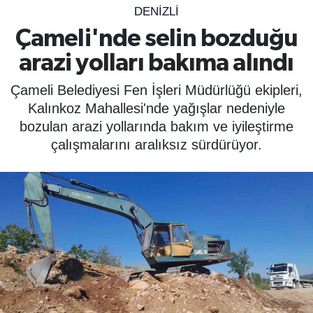
DENIZLI
SPOR
Çameli'nde selin bozduğu
arazi yolları bakıma alındı
ÇEVRE
Çameli Belediyesi Fen İşleri Müdürlüğü ekipleri,
YAŞAM
Kalınkoz Mahallesi'nde yağışlar nedeniyle
bozulan arazi yollarında bakım ve iyileştirme
BİLİM - TEKNOLOJİ
çalışmalarını aralıksız sürdürüyor.
KADIN
KÜLTÜR SANAT
MAGAZİN