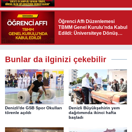
Diplomasisinin Merkezi
Olacak"
Öğrenci Affı Düzenlemesi
TBMM Genel Kurulu’nda Kabul
Edildi: Üniversiteye Dönüş
Yolu Açıldı
Bunlar da ilginizi çekebilir
Denizli'de GSB Spor Okulları
Denizli Büyükşehirin yem
törenle açıldı
dağıtımında ikinci hafta
başladı