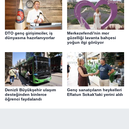
DTO genç girişimciler, iş
Merkezefendi'nin mor
dünyasına hazırlanıyorlar
güzelliği lavanta bahçesi
yoğun ilgi görüyor
Denizli Büyükşehir ulaşım
Genç sanatçıların heykelleri
desteğinden binlerce
Eflatun Sokak'taki yerini aldı
öğrenci faydalandı