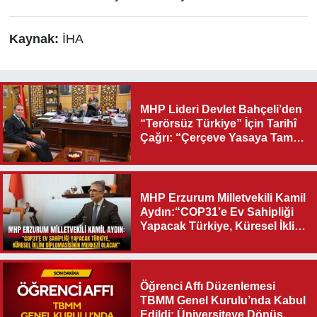
Kaynak:
İHA
MHP Lideri Devlet Bahçeli’den
“Terörsüz Türkiye” İçin Tarihî
Çağrı: “Çerçeve Yasaya Tam
Destek Verilmelidir”
MHP Erzurum Milletvekili Kamil
Aydın:“COP31’e Ev Sahipliği
Yapacak Türkiye, Küresel İklim
Diplomasisinin Merkezi
Olacak"
Öğrenci Affı Düzenlemesi
TBMM Genel Kurulu’nda Kabul
Edildi: Üniversiteye Dönüş