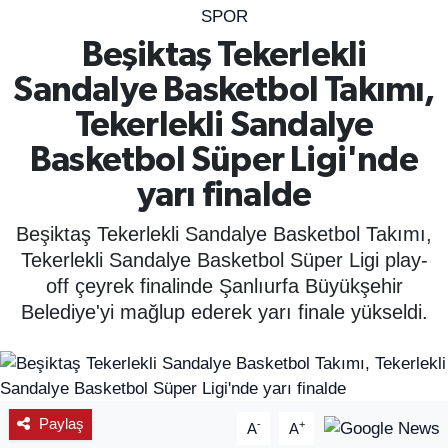
SPOR
SPOR
Beşiktaş Tekerlekli
Sandalye Basketbol Takımı,
ÇEVRE
Tekerlekli Sandalye
YAŞAM
Basketbol Süper Ligi'nde
yarı finalde
BİLİM - TEKNOLOJİ
Beşiktaş Tekerlekli Sandalye Basketbol Takımı,
KADIN
Tekerlekli Sandalye Basketbol Süper Ligi play-
off çeyrek finalinde Şanlıurfa Büyükşehir
KÜLTÜR SANAT
Belediye'yi mağlup ederek yarı finale yükseldi.
MAGAZİN
Paylaş
-
+
A
A