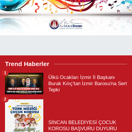
Trend Haberler
1
Ülkü Ocakları İzmir İl Başkanı
Burak Kılıç'tan İzmir Barosu'na Sert
Tepki
2
SİNCAN BELEDİYESİ ÇOCUK
KOROSU BAŞVURU DUYURU