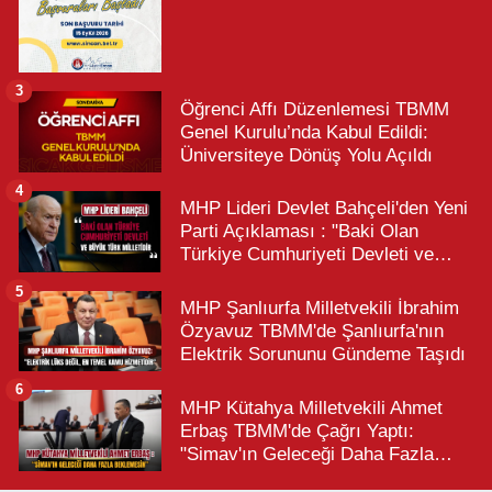
3
Öğrenci Affı Düzenlemesi TBMM
Genel Kurulu’nda Kabul Edildi:
Üniversiteye Dönüş Yolu Açıldı
4
MHP Lideri Devlet Bahçeli'den Yeni
Parti Açıklaması : "Baki Olan
Türkiye Cumhuriyeti Devleti ve
Büyük Türk Milletidir"
5
MHP Şanlıurfa Milletvekili İbrahim
Özyavuz TBMM'de Şanlıurfa'nın
Elektrik Sorununu Gündeme Taşıdı
6
MHP Kütahya Milletvekili Ahmet
Erbaş TBMM'de Çağrı Yaptı:
"Simav'ın Geleceği Daha Fazla
Beklemesin"