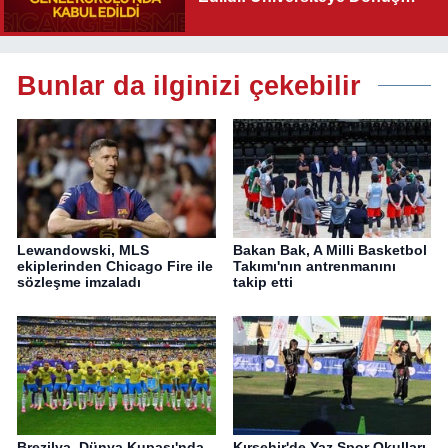
Yolu Açıldı
Bunlar da ilginizi çekebilir
Lewandowski, MLS
Bakan Bak, A Milli Basketbol
ekiplerinden Chicago Fire ile
Takımı'nın antrenmanını
sözleşme imzaladı
takip etti
Brezilya, Dünya Kupası'nda
Kırşehir'de Yaz Spor Okulları