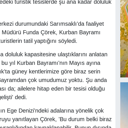
eki turistik tesislerde şu ana kadar doluluk
erkezi durumundaki Sarımsaklı'da faaliyet
Büro Müdürü Funda Çörek, Kurban Bayramı
istlerin tatil yaptığını söyledi.
doluluk kapasitesine ulaştıklarını anlatan
, bu yıl Kurban Bayramı'nın Mayıs ayına
k'ta güney kentlerimize göre biraz serin
 Bayramdan çok umudumuz yoktu. Şu anda
 da; ailelere hitap eden bir tesisi olduğu
işti' dedi.
ın Ege Denizi'ndeki adalarına yönelik çok
 soruyu yanıtlayan Çörek, 'Bu durum belki biraz
yranlığından kaynaklanabilir. Bunun dışında