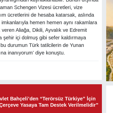
zaman Schengen Vizesi ücretleri, vize
aşım ücretlerini de hesaba katarsak, aslında
il imkanlarıyla hemen hemen aynı rakamlara
veren Aliağa, Dikili, Ayvalık ve Edremit
a şehir içi dolmuş gibi sefer kaldırmaya
, bu durumun Türk tatilcilerin de Yunan
ığına inanıyorum' diye konuştu.
let Bahçeli’den “Terörsüz Türkiye” İçin
“Çerçeve Yasaya Tam Destek Verilmelidir”