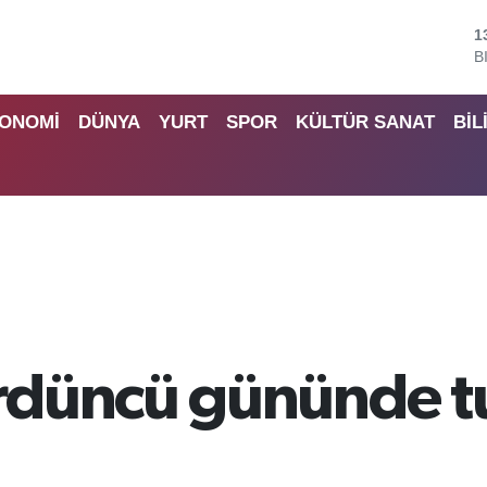
B
6
D
4
ONOMİ
DÜNYA
YURT
SPOR
KÜLTÜR SANAT
BİL
E
5
S
6
G
6
B
1
düncü gününde tur