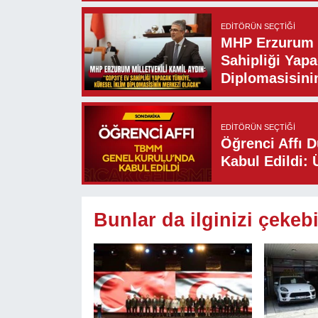
EDITÖRÜN SEÇTIĞI
MHP Erzurum M
Sahipliği Yapa
Diplomasisini
EDITÖRÜN SEÇTIĞI
Öğrenci Affı 
Kabul Edildi: 
Bunlar da ilginizi çekebi