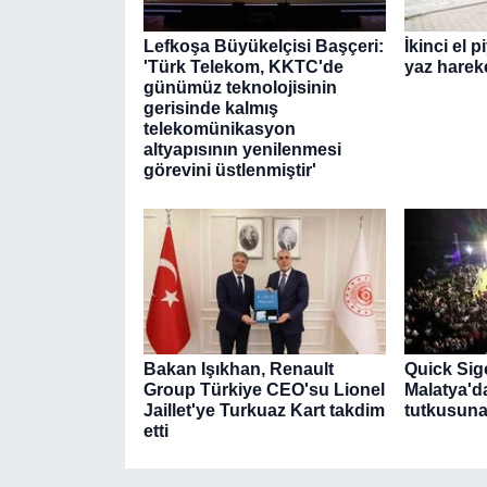
Lefkoşa Büyükelçisi Başçeri:
İkinci el 
'Türk Telekom, KKTC'de
yaz hareke
günümüz teknolojisinin
gerisinde kalmış
telekomünikasyon
altyapısının yenilenmesi
görevini üstlenmiştir'
Bakan Işıkhan, Renault
Quick Sig
Group Türkiye CEO'su Lionel
Malatya'd
Jaillet'ye Turkuaz Kart takdim
tutkusuna 
etti