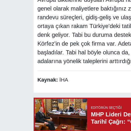
genel olarak maliyetlere baktığınız 
randevu süreçleri, gidiş-geliş ve ul
ortaya çıkan rakam Türkiye'deki tat
denk geliyor. Tabi bu duruma destek 
Körfez'in de pek çok firma var. Adet
başladılar. Tabi hal böyle olunca da
adalarına yönelik taleplerini arttırd
Kaynak:
İHA
EDITÖRÜN SEÇTIĞI
MHP Lideri Dev
Tarihî Çağrı: 