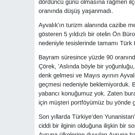
dördüncü günü olmasına rağmen ilçed
oranında düşüş yaşanmadı.
Ayvalık'ın turizm alanında cazibe m
gösteren 5 yıldızlı bir otelin Ön 
nedeniyle tesislerinde tamamı Türk tur
Bayram süresince yüzde 90 oranında 
Çörek, 'Aslında böyle bir yoğunluğu
denk gelmesi ve Mayıs ayının Ayvalı
geçmesi nedeniyle beklemiyorduk.
yabancı konuğumuz yok. Zaten burası
için müşteri portföyümüz bu yönde gel
Son yıllarda Türkiye'den Yunanistan'
ciddi bir ilginin olduğuna ilişkin bir
Avrupa ülkelerine duyulan Avrupa ha