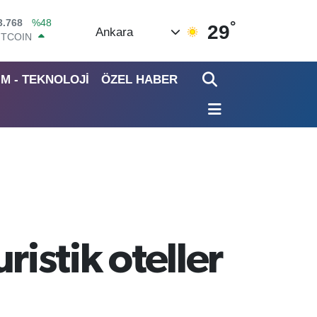
°
ITCOIN
29
Ankara
4.602,05
%0.69
OLAR
7,6006
%0.06
İM - TEKNOLOJİ
ÖZEL HABER
URO
5,0250
%0.02
TERLİN
4,2398
%0.2
RAM ALTIN
513.94
%0.32
İST100
3.768
%48
istik oteller