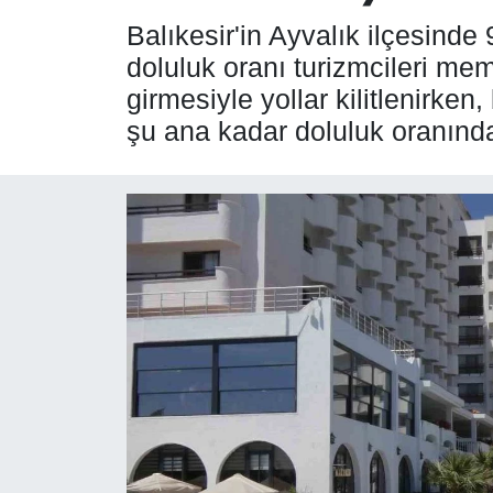
Balıkesir'in Ayvalık ilçesinde
SPOR
doluluk oranı turizmcileri me
girmesiyle yollar kilitlenirke
ÇEVRE
şu ana kadar doluluk oranın
YAŞAM
BİLİM - TEKNOLOJİ
KADIN
KÜLTÜR SANAT
MAGAZİN