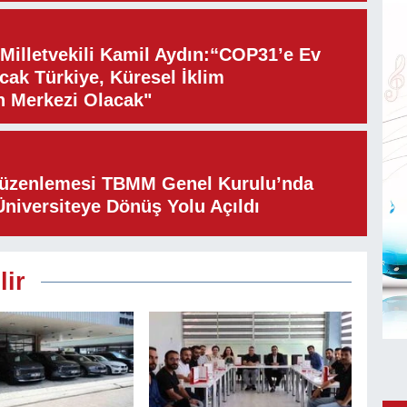
illetvekili Kamil Aydın:“COP31’e Ev
cak Türkiye, Küresel İklim
n Merkezi Olacak"
Düzenlemesi TBMM Genel Kurulu’nda
Üniversiteye Dönüş Yolu Açıldı
lir