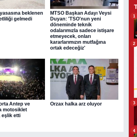
piyasasına beklenen
MTSO Başkan Adayı Veysi
1
tliliği gelmedi
Duyan: 'TSO'nun yeni
döneminde teknik
odalarımızla sadece istişare
etmeyecek, onları
kararlarımızın mutfağına
2
ortak edeceğiz'
3
orta Antep ve
Orzax halka arz oluyor
a motosiklet
eşlik etti
4