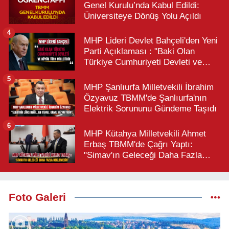
Genel Kurulu’nda Kabul Edildi:
Üniversiteye Dönüş Yolu Açıldı
4
MHP Lideri Devlet Bahçeli'den Yeni
Parti Açıklaması : "Baki Olan
Türkiye Cumhuriyeti Devleti ve
Büyük Türk Milletidir"
5
MHP Şanlıurfa Milletvekili İbrahim
Özyavuz TBMM'de Şanlıurfa'nın
Elektrik Sorununu Gündeme Taşıdı
6
MHP Kütahya Milletvekili Ahmet
Erbaş TBMM'de Çağrı Yaptı:
"Simav'ın Geleceği Daha Fazla
Beklemesin"
Foto Galeri