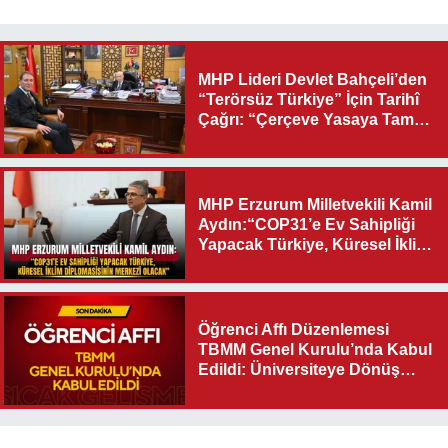
MHP Lideri Devlet Bahçeli’den
“Terörsüz Türkiye” İçin Tarihî
Çağrı: “Çerçeve Yasaya Tam
Destek Verilmelidir”
MHP Erzurum Milletvekili Kamil
Aydın:“COP31’e Ev Sahipliği
Yapacak Türkiye, Küresel İklim
Diplomasisinin Merkezi
Olacak"
Öğrenci Affı Düzenlemesi
TBMM Genel Kurulu’nda Kabul
Edildi: Üniversiteye Dönüş
Yolu Açıldı