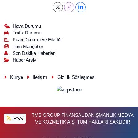
Hava Durumu
Trafik Durumu
Puan Durumu ve Fikstür
Tüm Manşetler
Son Dakika Haberleri
Haber Arşivi
Künye
İletişim
Gizlilik Sözleşmesi
TMB GROUP FİNANSAL DANIŞMANLIK MEDYA
RSS
VE KOZMETİK A.Ş. TÜM HAKLARI SAKLIDIR