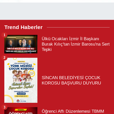
Trend Haberler
1
Ülkü Ocakları İzmir İl Başkanı
Burak Kılıç'tan İzmir Barosu'na Sert
Tepki
2
SİNCAN BELEDİYESİ ÇOCUK
KOROSU BAŞVURU DUYURU
3
Öğrenci Affı Düzenlemesi TBMM