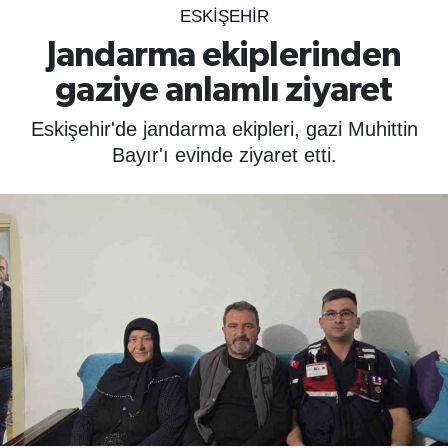
ESKIŞEHIR
SPOR
Jandarma ekiplerinden
gaziye anlamlı ziyaret
ÇEVRE
Eskişehir'de jandarma ekipleri, gazi Muhittin
YAŞAM
Bayır'ı evinde ziyaret etti.
BİLİM - TEKNOLOJİ
KADIN
KÜLTÜR SANAT
MAGAZİN