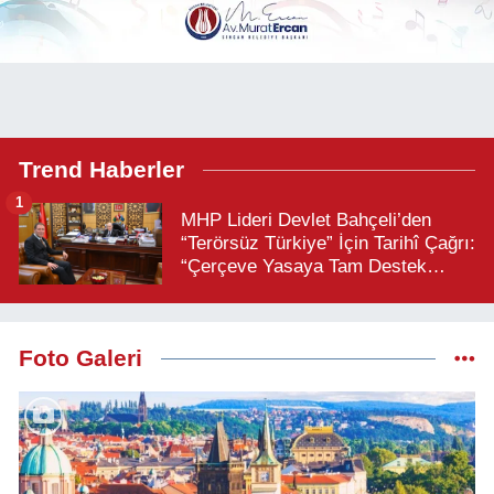
Trend Haberler
1
MHP Lideri Devlet Bahçeli’den
“Terörsüz Türkiye” İçin Tarihî Çağrı:
“Çerçeve Yasaya Tam Destek
Verilmelidir”
Foto Galeri