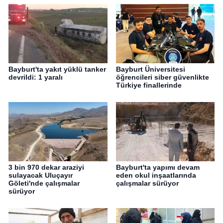
Bayburt'ta yakıt yüklü tanker
Bayburt Üniversitesi
devrildi: 1 yaralı
öğrencileri siber güvenlikte
Türkiye finallerinde
3 bin 970 dekar araziyi
Bayburt'ta yapımı devam
sulayacak Uluçayır
eden okul inşaatlarında
Göleti'nde çalışmalar
çalışmalar sürüyor
sürüyor