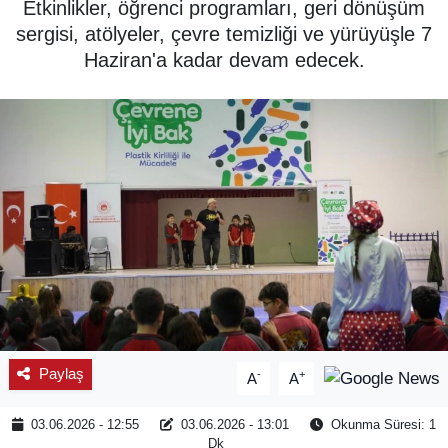
Etkinlikler, öğrenci programları, geri dönüşüm
sergisi, atölyeler, çevre temizliği ve yürüyüşle 7
SPOR
Haziran'a kadar devam edecek.
ÇEVRE
YAŞAM
BİLİM - TEKNOLOJİ
KADIN
KÜLTÜR SANAT
MAGAZİN
Paylaş
-
+
A
A
03.06.2026 - 12:55
03.06.2026 - 13:01
Okunma Süresi: 1
Dk