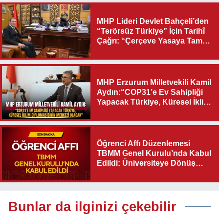
MHP Lideri Devlet Bahçeli’den
“Terörsüz Türkiye” İçin Tarihî
Çağrı: “Çerçeve Yasaya Tam
Destek Verilmelidir”
MHP Erzurum Milletvekili Kamil
Aydın:“COP31’e Ev Sahipliği
Yapacak Türkiye, Küresel İklim
Diplomasisinin Merkezi
Olacak"
Öğrenci Affı Düzenlemesi
TBMM Genel Kurulu’nda Kabul
Edildi: Üniversiteye Dönüş
Yolu Açıldı
Bunlar da ilginizi çekebilir