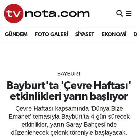
GÜNDEM
Hava Durumu
GÜNDEM
FOTO GALERİ
SİYASET
EKONOMİ
D
SİYASET
Trafik Durumu
EKONOMİ
Süper Lig Puan Durumu ve Fikstür
DÜNYA
Tüm Manşetler
BAYBURT
Bayburt'ta 'Çevre Haftası'
YURT
Son Dakika Haberleri
etkinlikleri yarın başlıyor
EĞİTİM
Haber Arşivi
Çevre Haftası kapsamında 'Dünya Bize
Emanet' temasıyla Bayburt'ta 4 gün sürecek
ÖZEL HABER
etkinlikler, yarın Saray Bahçesi'nde
düzenlenecek çelenk töreniyle başlayacak.
SAĞLIK