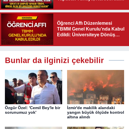
Diplomasisinin Merkezi
Olacak"
Öğrenci Affı Düzenlemesi
TBMM Genel Kurulu’nda Kabul
Edildi: Üniversiteye Dönüş
Yolu Açıldı
Bunlar da ilginizi çekebilir
Özgür Özel: 'Cemil Bey'le bir
İzmir'de makilik alandaki
sorunumuz yok'
yangın büyük ölçüde kontrol
altına alındı