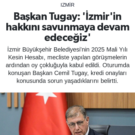
IZMIR
SPOR
Başkan Tugay: 'İzmir'in
hakkını savunmaya devam
ÇEVRE
edeceğiz'
YAŞAM
İzmir Büyükşehir Belediyesi'nin 2025 Mali Yılı
BİLİM - TEKNOLOJİ
Kesin Hesabı, mecliste yapılan görüşmelerin
ardından oy çokluğuyla kabul edildi. Oturumda
KADIN
konuşan Başkan Cemil Tugay, kredi onayları
konusunda sorun yaşadıklarını belirtti.
KÜLTÜR SANAT
MAGAZİN