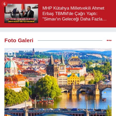
6
MHP Kütahya Milletvekili Ahmet
Erbaş TBMM'de Çağrı Yaptı:
"Simav'ın Geleceği Daha Fazla
Beklemesin"
Foto Galeri