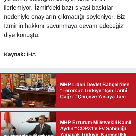
ilerlemiyor. İzmir'deki bazı siyasi baskılar
nedeniyle onayların çıkmadığı söyleniyor. Biz
İzmir'in hakkını savunmaya devam edeceğiz'
diye konuştu.
Kaynak:
İHA
MHP Lideri Devlet Bahçeli’den
“Terörsüz Türkiye” İçin Tarihî
Çağrı: “Çerçeve Yasaya Tam
Destek Verilmelidir”
MHP Erzurum Milletvekili Kamil
Aydın:“COP31’e Ev Sahipliği
Yapacak Türkiye, Küresel İklim