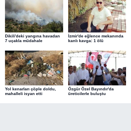
Dikili'deki yangına havadan
İzmir'de eğlence mekanında
7 uçakla müdahale
kanlı kavga: 1 ölü
Yol kenarları çöple doldu,
Özgür Özel Bayındır'da
mahalleli isyan etti
üreticilerle buluştu