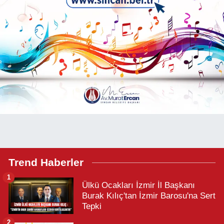
Trend Haberler
1
Ülkü Ocakları İzmir İl Başkanı
Burak Kılıç'tan İzmir Barosu'na Sert
Tepki
2