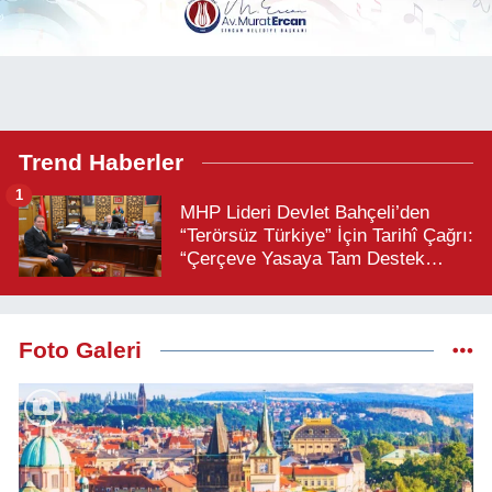
Trend Haberler
1
MHP Lideri Devlet Bahçeli’den
“Terörsüz Türkiye” İçin Tarihî Çağrı:
“Çerçeve Yasaya Tam Destek
Verilmelidir”
Foto Galeri