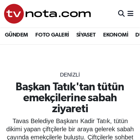
GÜNDEM
Hava Durumu
GÜNDEM
FOTO GALERİ
SİYASET
EKONOMİ
D
SİYASET
Trafik Durumu
EKONOMİ
Süper Lig Puan Durumu ve Fikstür
DÜNYA
Tüm Manşetler
DENIZLI
Başkan Tatık'tan tütün
YURT
Son Dakika Haberleri
emekçilerine sabah
EĞİTİM
Haber Arşivi
ziyareti
ÖZEL HABER
Tavas Belediye Başkanı Kadir Tatık, tütün
dikimi yapan çiftçilerle bir araya gelerek sabah
SAĞLIK
çayında emekçilerle buluştu. Çiftçilerle sohbet