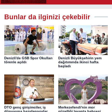
Bunlar da ilginizi çekebilir
Denizli'de GSB Spor Okulları
Denizli Büyükşehirin yem
törenle açıldı
dağıtımında ikinci hafta
başladı
DTO genç girişimciler, iş
Merkezefendi'nin mor
dünyasına hazırlanıyorlar
güzelliği lavanta bahçesi