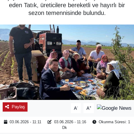
eden Tatık, üreticilere bereketli ve hayırlı bir
SPOR
sezon temennisinde bulundu.
ÇEVRE
YAŞAM
BİLİM - TEKNOLOJİ
KADIN
KÜLTÜR SANAT
MAGAZİN
Paylaş
-
+
A
A
03.06.2026 - 11:11
03.06.2026 - 11:16
Okunma Süresi: 1
Dk