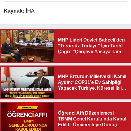
Kaynak:
İHA
MHP Lideri Devlet Bahçeli’den
“Terörsüz Türkiye” İçin Tarihî
Çağrı: “Çerçeve Yasaya Tam
Destek Verilmelidir”
MHP Erzurum Milletvekili Kamil
Aydın:“COP31’e Ev Sahipliği
Yapacak Türkiye, Küresel İklim
Diplomasisinin Merkezi
Olacak"
Öğrenci Affı Düzenlemesi
TBMM Genel Kurulu’nda Kabul
Edildi: Üniversiteye Dönüş
Yolu Açıldı