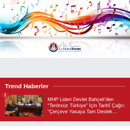
Trend Haberler
1
MHP Lideri Devlet Bahçeli’den
“Terörsüz Türkiye” İçin Tarihî Çağrı:
“Çerçeve Yasaya Tam Destek
Verilmelidir”