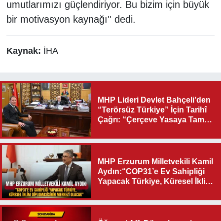
umutlarımızı güçlendiriyor. Bu bizim için büyük
bir motivasyon kaynağı'' dedi.
Kaynak:
İHA
MHP Lideri Devlet Bahçeli’den
“Terörsüz Türkiye” İçin Tarihî
Çağrı: “Çerçeve Yasaya Tam
Destek Verilmelidir”
MHP Erzurum Milletvekili Kamil
Aydın:“COP31’e Ev Sahipliği
Yapacak Türkiye, Küresel İklim
Diplomasisinin Merkezi
Olacak"