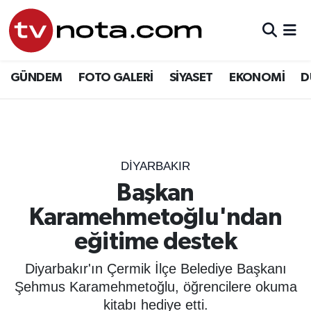
GÜNDEM
Hava Durumu
GÜNDEM
FOTO GALERİ
SİYASET
EKONOMİ
D
SİYASET
Trafik Durumu
EKONOMİ
Süper Lig Puan Durumu ve Fikstür
DÜNYA
Tüm Manşetler
DIYARBAKIR
Başkan
YURT
Son Dakika Haberleri
Karamehmetoğlu'ndan
EĞİTİM
Haber Arşivi
eğitime destek
ÖZEL HABER
Diyarbakır'ın Çermik İlçe Belediye Başkanı
Şehmus Karamehmetoğlu, öğrencilere okuma
SAĞLIK
kitabı hediye etti.