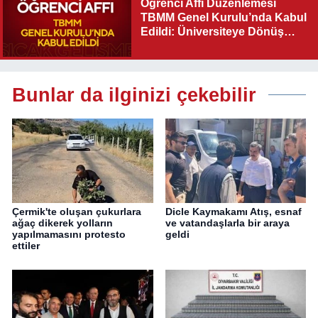
Öğrenci Affı Düzenlemesi
TBMM Genel Kurulu’nda Kabul
Edildi: Üniversiteye Dönüş
Yolu Açıldı
Bunlar da ilginizi çekebilir
Çermik'te oluşan çukurlara
Dicle Kaymakamı Atış, esnaf
ağaç dikerek yolların
ve vatandaşlarla bir araya
yapılmamasını protesto
geldi
ettiler