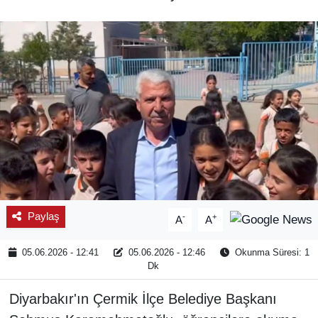
SPOR
ÇEVRE
YAŞAM
BİLİM - TEKNOLOJİ
KADIN
KÜLTÜR SANAT
Paylaş
-
+
A
A
MAGAZİN
05.06.2026 - 12:41
05.06.2026 - 12:46
Okunma Süresi: 1
Dk
Diyarbakır'ın Çermik İlçe Belediye Başkanı