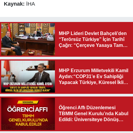
Kaynak:
İHA
MHP Lideri Devlet Bahçeli’den
“Terörsüz Türkiye” İçin Tarihî
Çağrı: “Çerçeve Yasaya Tam
Destek Verilmelidir”
MHP Erzurum Milletvekili Kamil
Aydın:“COP31’e Ev Sahipliği
Yapacak Türkiye, Küresel İklim
Diplomasisinin Merkezi
Olacak"
Öğrenci Affı Düzenlemesi
TBMM Genel Kurulu’nda Kabul
Edildi: Üniversiteye Dönüş
Yolu Açıldı