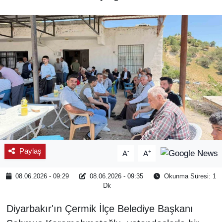
SPOR
ÇEVRE
YAŞAM
BİLİM - TEKNOLOJİ
KADIN
KÜLTÜR SANAT
Paylaş
-
+
A
A
MAGAZİN
08.06.2026 - 09:29
08.06.2026 - 09:35
Okunma Süresi: 1
Dk
Diyarbakır'ın Çermik İlçe Belediye Başkanı