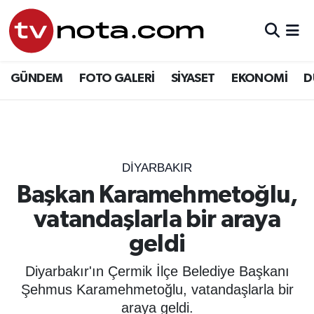
GÜNDEM
Hava Durumu
GÜNDEM
FOTO GALERİ
SİYASET
EKONOMİ
D
SİYASET
Trafik Durumu
EKONOMİ
Süper Lig Puan Durumu ve Fikstür
DÜNYA
Tüm Manşetler
DIYARBAKIR
Başkan Karamehmetoğlu,
YURT
Son Dakika Haberleri
vatandaşlarla bir araya
EĞİTİM
Haber Arşivi
geldi
ÖZEL HABER
Diyarbakır'ın Çermik İlçe Belediye Başkanı
Şehmus Karamehmetoğlu, vatandaşlarla bir
SAĞLIK
araya geldi.