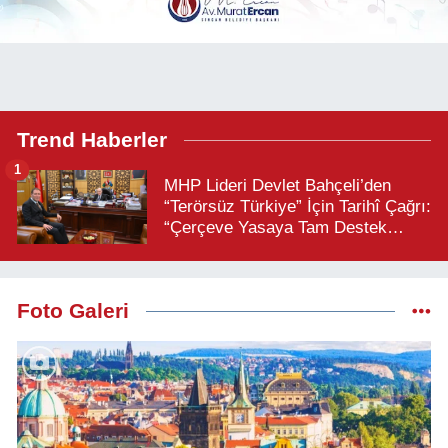
Trend Haberler
1
MHP Lideri Devlet Bahçeli’den
“Terörsüz Türkiye” İçin Tarihî Çağrı:
“Çerçeve Yasaya Tam Destek
Verilmelidir”
Foto Galeri