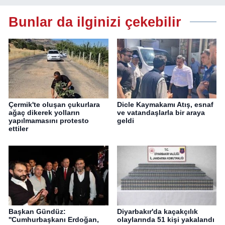
Bunlar da ilginizi çekebilir
Çermik'te oluşan çukurlara
Dicle Kaymakamı Atış, esnaf
ağaç dikerek yolların
ve vatandaşlarla bir araya
yapılmamasını protesto
geldi
ettiler
Başkan Gündüz:
Diyarbakır'da kaçakçılık
''Cumhurbaşkanı Erdoğan,
olaylarında 51 kişi yakalandı