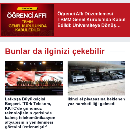
Olacak"
Öğrenci Affı Düzenlemesi
TBMM Genel Kurulu’nda Kabul
Edildi: Üniversiteye Dönüş
Yolu Açıldı
Bunlar da ilginizi çekebilir
Lefkoşa Büyükelçisi
İkinci el piyasasına beklenen
Başçeri: 'Türk Telekom,
yaz hareketliliği gelmedi
KKTC'de günümüz
teknolojisinin gerisinde
kalmış telekomünikasyon
altyapısının yenilenmesi
görevini üstlenmiştir'