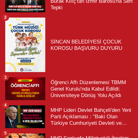
Burak Kılıç'tan İzmir Barosu'na Sert
Tepki
2
SİNCAN BELEDİYESİ ÇOCUK
KOROSU BAŞVURU DUYURU
3
Öğrenci Affı Düzenlemesi TBMM
Genel Kurulu’nda Kabul Edildi:
Üniversiteye Dönüş Yolu Açıldı
4
MHP Lideri Devlet Bahçeli'den Yeni
Parti Açıklaması : "Baki Olan
Türkiye Cumhuriyeti Devleti ve
Büyük Türk Milletidir"
5