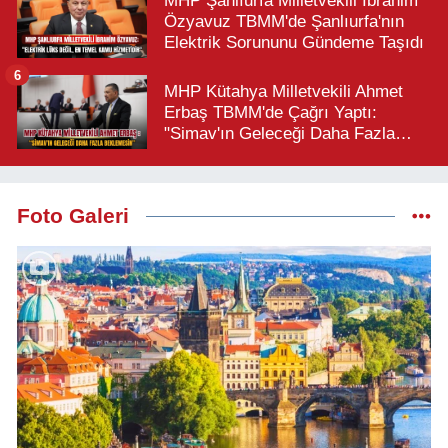
MHP Şanlıurfa Milletvekili İbrahim
Özyavuz TBMM'de Şanlıurfa'nın
Elektrik Sorununu Gündeme Taşıdı
6
MHP Kütahya Milletvekili Ahmet
Erbaş TBMM'de Çağrı Yaptı:
"Simav'ın Geleceği Daha Fazla
Beklemesin"
Foto Galeri