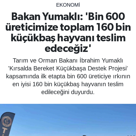
EKONOMİ
SPOR
Bakan Yumaklı: 'Bin 600
üreticimize toplam 160 bin
ÇEVRE
küçükbaş hayvanı teslim
YAŞAM
edeceğiz'
BİLİM - TEKNOLOJİ
Tarım ve Orman Bakanı İbrahim Yumaklı
'Kırsalda Bereket Küçükbaşa Destek Projesi'
KADIN
kapsamında ilk etapta bin 600 üreticiye ırkının
en iyisi 160 bin küçükbaş hayvanın teslim
KÜLTÜR SANAT
edileceğini duyurdu.
MAGAZİN