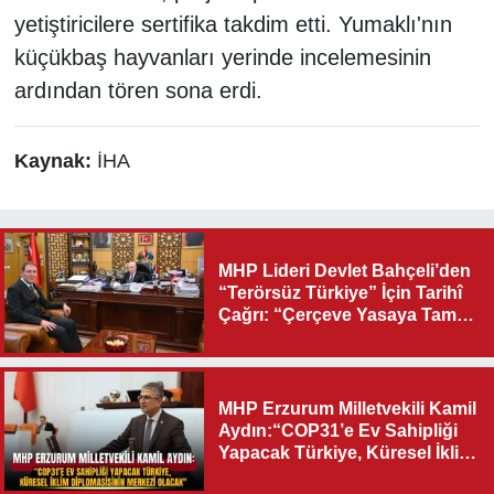
yetiştiricilere sertifika takdim etti. Yumaklı'nın
küçükbaş hayvanları yerinde incelemesinin
ardından tören sona erdi.
Kaynak:
İHA
MHP Lideri Devlet Bahçeli’den
“Terörsüz Türkiye” İçin Tarihî
Çağrı: “Çerçeve Yasaya Tam
Destek Verilmelidir”
MHP Erzurum Milletvekili Kamil
Aydın:“COP31’e Ev Sahipliği
Yapacak Türkiye, Küresel İklim
Diplomasisinin Merkezi