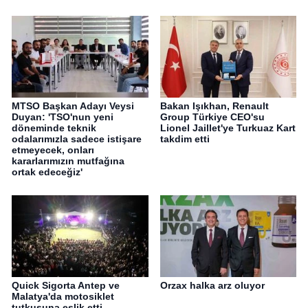
MTSO Başkan Adayı Veysi
Bakan Işıkhan, Renault
Duyan: 'TSO'nun yeni
Group Türkiye CEO'su
döneminde teknik
Lionel Jaillet'ye Turkuaz Kart
odalarımızla sadece istişare
takdim etti
etmeyecek, onları
kararlarımızın mutfağına
ortak edeceğiz'
Quick Sigorta Antep ve
Orzax halka arz oluyor
Malatya'da motosiklet
tutkusuna eşlik etti