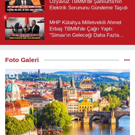
Özyavuz TBMM'de Şanlıurfa'nın
Elektrik Sorununu Gündeme Taşıdı
6
MHP Kütahya Milletvekili Ahmet
Erbaş TBMM'de Çağrı Yaptı:
"Simav'ın Geleceği Daha Fazla
Beklemesin"
Foto Galeri