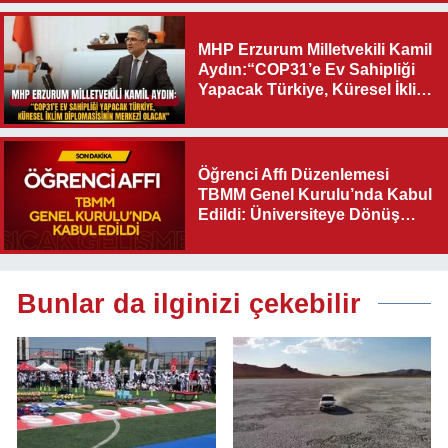
MHP Erzurum Milletvekili Kamil
Aydın:“COP31’e Ev Sahipliği
Yapacak Türkiye, Küresel İklim
Diplomasisinin Merkezi
Olacak"
Öğrenci Affı Düzenlemesi
TBMM Genel Kurulu’nda Kabul
Edildi: Üniversiteye Dönüş
Yolu Açıldı
Bunlar da ilginizi çekebilir