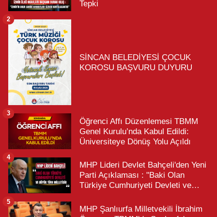
Tepki
2
SİNCAN BELEDİYESİ ÇOCUK
KOROSU BAŞVURU DUYURU
3
Öğrenci Affı Düzenlemesi TBMM
Genel Kurulu’nda Kabul Edildi:
Üniversiteye Dönüş Yolu Açıldı
4
MHP Lideri Devlet Bahçeli'den Yeni
Parti Açıklaması : "Baki Olan
Türkiye Cumhuriyeti Devleti ve
Büyük Türk Milletidir"
5
MHP Şanlıurfa Milletvekili İbrahim