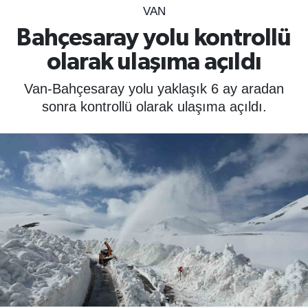
VAN
SPOR
Bahçesaray yolu kontrollü
olarak ulaşıma açıldı
ÇEVRE
Van-Bahçesaray yolu yaklaşık 6 ay aradan
YAŞAM
sonra kontrollü olarak ulaşıma açıldı.
BİLİM - TEKNOLOJİ
KADIN
KÜLTÜR SANAT
MAGAZİN