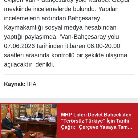
mevkiinde incelemelerde bulundu. Yapılan
incelemelerin ardından Bahçesaray
Kaymakamlığı sosyal medya hesabından
yaptığı paylaşımda, 'Van-Bahçesaray yolu
07.06.2026 tarihinden itibaren 06.00-20.00
saatleri arasında kontrollü bir şekilde ulaşıma
açılacaktır' denildi.
Kaynak:
İHA
MHP Lideri Devlet Bahçeli’den
“Terörsüz Türkiye” İçin Tarihî
Çağrı: “Çerçeve Yasaya Tam
Destek Verilmelidir”