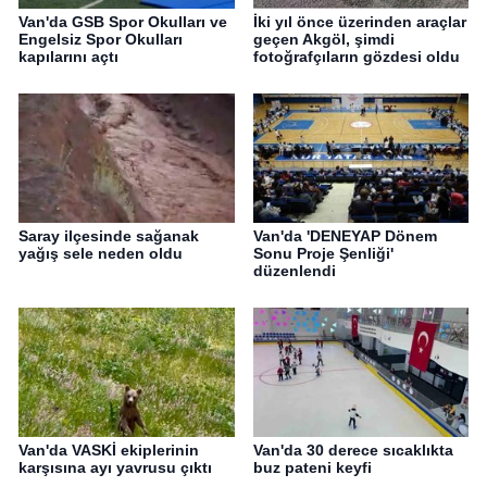
Van'da GSB Spor Okulları ve
İki yıl önce üzerinden araçlar
Engelsiz Spor Okulları
geçen Akgöl, şimdi
kapılarını açtı
fotoğrafçıların gözdesi oldu
Saray ilçesinde sağanak
Van'da 'DENEYAP Dönem
yağış sele neden oldu
Sonu Proje Şenliği'
düzenlendi
Van'da VASKİ ekiplerinin
Van'da 30 derece sıcaklıkta
karşısına ayı yavrusu çıktı
buz pateni keyfi