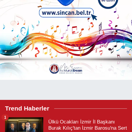
Trend Haberler
1
Ülkü Ocakları İzmir İl Başkanı
Burak Kılıç'tan İzmir Barosu'na Sert