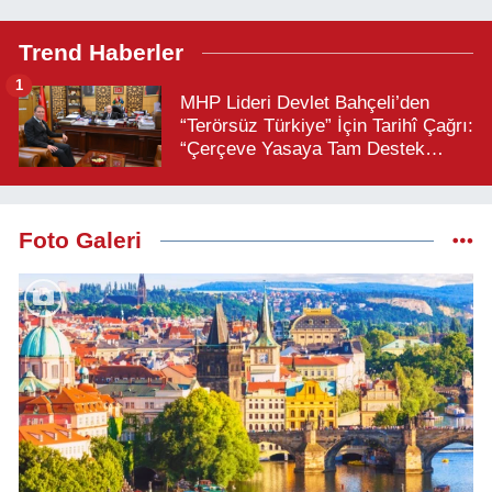
Trend Haberler
1
MHP Lideri Devlet Bahçeli’den
“Terörsüz Türkiye” İçin Tarihî Çağrı:
“Çerçeve Yasaya Tam Destek
Verilmelidir”
Foto Galeri