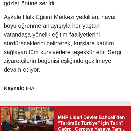
gözler önüne serildi.
Aşkale Halk Eğitim Merkezi yetkilileri, hayat
boyu öğrenme anlayışıyla her yaştan
vatandaşa yönelik eğitim faaliyetlerini
sürdüreceklerini belirterek, kurslara katılım
sağlayan tüm kursiyerlere teşekkür etti. Sergi,
ziyaretçilerin beğenisi eşliğinde gezilmeye
devam ediyor.
Kaynak:
İHA
MHP Lideri Devlet Bahçeli’den
“Terörsüz Türkiye” İçin Tarihî
Çağrı: “Çerçeve Yasaya Tam