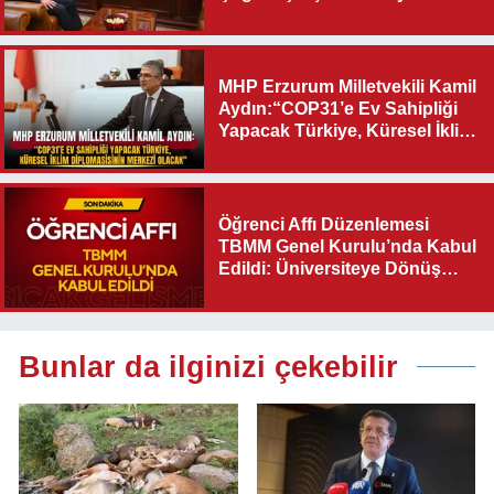
Destek Verilmelidir”
MHP Erzurum Milletvekili Kamil
Aydın:“COP31’e Ev Sahipliği
Yapacak Türkiye, Küresel İklim
Diplomasisinin Merkezi
Olacak"
Öğrenci Affı Düzenlemesi
TBMM Genel Kurulu’nda Kabul
Edildi: Üniversiteye Dönüş
Yolu Açıldı
Bunlar da ilginizi çekebilir