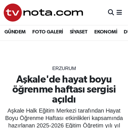
GÜNDEM
Hava Durumu
GÜNDEM
FOTO GALERİ
SİYASET
EKONOMİ
D
SİYASET
Trafik Durumu
EKONOMİ
Süper Lig Puan Durumu ve Fikstür
DÜNYA
Tüm Manşetler
ERZURUM
Aşkale'de hayat boyu
YURT
Son Dakika Haberleri
öğrenme haftası sergisi
EĞİTİM
Haber Arşivi
açıldı
ÖZEL HABER
Aşkale Halk Eğitim Merkezi tarafından Hayat
Boyu Öğrenme Haftası etkinlikleri kapsamında
SAĞLIK
hazırlanan 2025-2026 Eğitim Öğretim yılı yıl