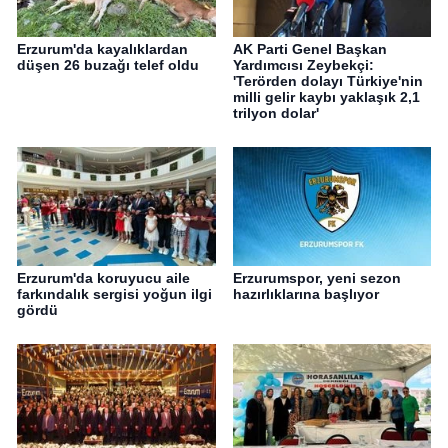
Erzurum'da kayalıklardan
AK Parti Genel Başkan
düşen 26 buzağı telef oldu
Yardımcısı Zeybekçi:
'Terörden dolayı Türkiye'nin
milli gelir kaybı yaklaşık 2,1
trilyon dolar'
Erzurum'da koruyucu aile
Erzurumspor, yeni sezon
farkındalık sergisi yoğun ilgi
hazırlıklarına başlıyor
gördü