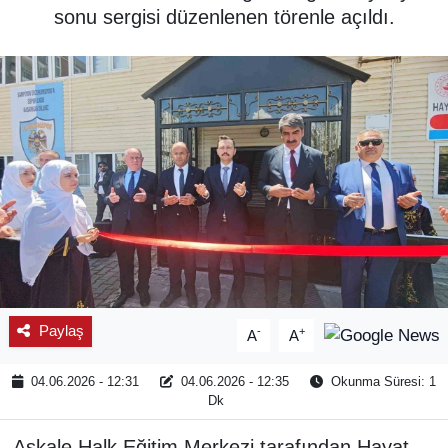
sonu sergisi düzenlenen törenle açıldı.
SPOR
ÇEVRE
YAŞAM
BİLİM - TEKNOLOJİ
KADIN
KÜLTÜR SANAT
Paylaş
-
+
A
A
MAGAZİN
04.06.2026 - 12:31
04.06.2026 - 12:35
Okunma Süresi: 1
Dk
Aşkale Halk Eğitim Merkezi tarafından Hayat