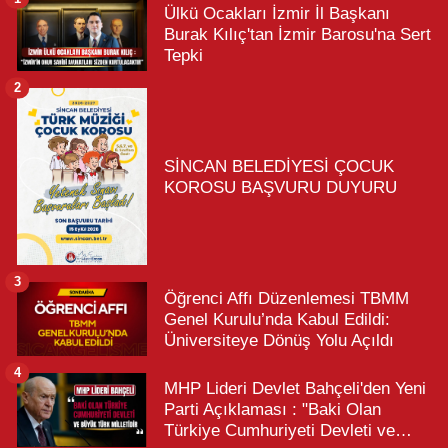
Ülkü Ocakları İzmir İl Başkanı
Burak Kılıç'tan İzmir Barosu'na Sert
Tepki
2
SİNCAN BELEDİYESİ ÇOCUK
KOROSU BAŞVURU DUYURU
3
Öğrenci Affı Düzenlemesi TBMM
Genel Kurulu’nda Kabul Edildi:
Üniversiteye Dönüş Yolu Açıldı
4
MHP Lideri Devlet Bahçeli'den Yeni
Parti Açıklaması : "Baki Olan
Türkiye Cumhuriyeti Devleti ve