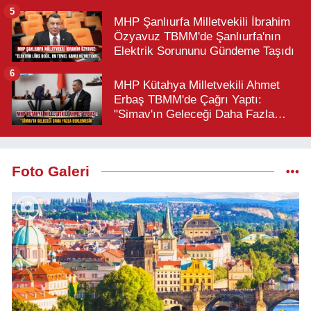
Büyük Türk Milletidir"
5
MHP Şanlıurfa Milletvekili İbrahim
Özyavuz TBMM'de Şanlıurfa'nın
Elektrik Sorununu Gündeme Taşıdı
6
MHP Kütahya Milletvekili Ahmet
Erbaş TBMM'de Çağrı Yaptı:
"Simav'ın Geleceği Daha Fazla
Beklemesin"
Foto Galeri