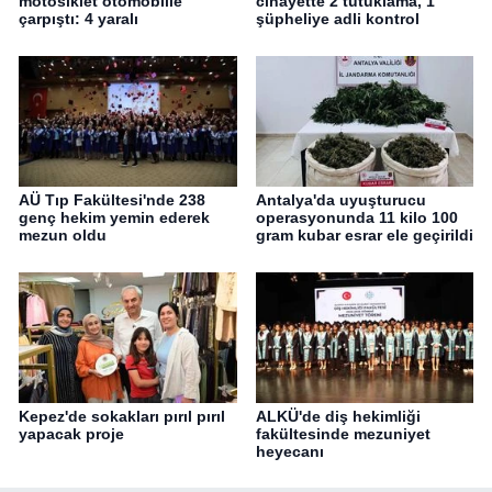
motosiklet otomobille
cinayette 2 tutuklama, 1
çarpıştı: 4 yaralı
şüpheliye adli kontrol
AÜ Tıp Fakültesi'nde 238
Antalya'da uyuşturucu
genç hekim yemin ederek
operasyonunda 11 kilo 100
mezun oldu
gram kubar esrar ele geçirildi
Kepez'de sokakları pırıl pırıl
ALKÜ'de diş hekimliği
yapacak proje
fakültesinde mezuniyet
heyecanı