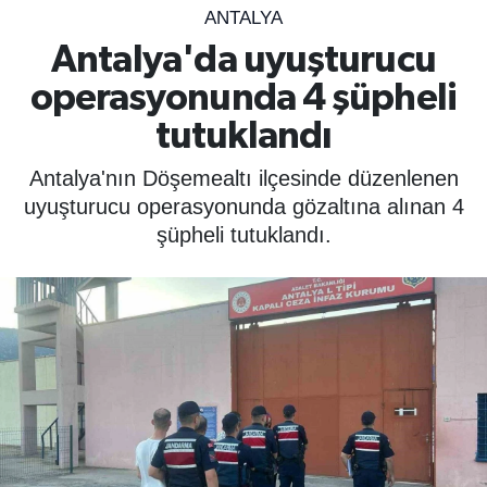
ANTALYA
SPOR
Antalya'da uyuşturucu
operasyonunda 4 şüpheli
ÇEVRE
tutuklandı
YAŞAM
Antalya'nın Döşemealtı ilçesinde düzenlenen
BİLİM - TEKNOLOJİ
uyuşturucu operasyonunda gözaltına alınan 4
şüpheli tutuklandı.
KADIN
KÜLTÜR SANAT
MAGAZİN