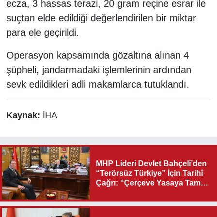
ecza, 3 hassas terazi, 20 gram reçine esrar ile
suçtan elde edildiği değerlendirilen bir miktar
para ele geçirildi.
Operasyon kapsamında gözaltına alınan 4
şüpheli, jandarmadaki işlemlerinin ardından
sevk edildikleri adli makamlarca tutuklandı.
Kaynak:
İHA
MHP Lideri Devlet Bahçeli’den
“Terörsüz Türkiye” İçin Tarihî
Çağrı: “Çerçeve Yasaya Tam
Destek Verilmelidir”