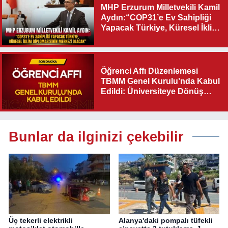
MHP Erzurum Milletvekili Kamil
Aydın:“COP31’e Ev Sahipliği
Yapacak Türkiye, Küresel İklim
Diplomasisinin Merkezi
Olacak"
Öğrenci Affı Düzenlemesi
TBMM Genel Kurulu’nda Kabul
Edildi: Üniversiteye Dönüş
Yolu Açıldı
Bunlar da ilginizi çekebilir
Üç tekerli elektrikli
Alanya'daki pompalı tüfekli