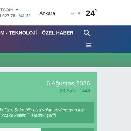
ITCOIN
°
4.927,78
%1.32
24
Ankara
OLAR
7,5894
%0.08
URO
İM - TEKNOLOJİ
ÖZEL HABER
5,0398
%-0.02
TERLİN
4,1581
%0.16
RAM ALTIN
527.85
%0.54
İST100
3.703
%11
6 Ağustos 2026
23 Safer 1448
kefilim. Şaka bile olsa yalan söylemeyen için
köşke kefilim." (Hadis-i şerif)