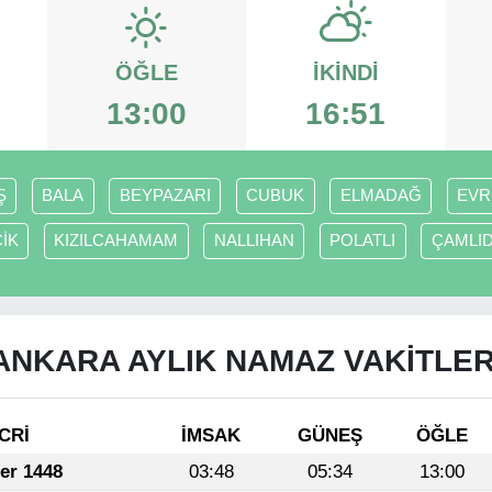
ÖĞLE
İKINDI
13:00
16:51
Ş
BALA
BEYPAZARI
CUBUK
ELMADAĞ
EVR
İK
KIZILCAHAMAM
NALLIHAN
POLATLI
ÇAMLI
ANKARA AYLIK NAMAZ VAKITLER
CRİ
İMSAK
GÜNEŞ
ÖĞLE
fer 1448
03:48
05:34
13:00