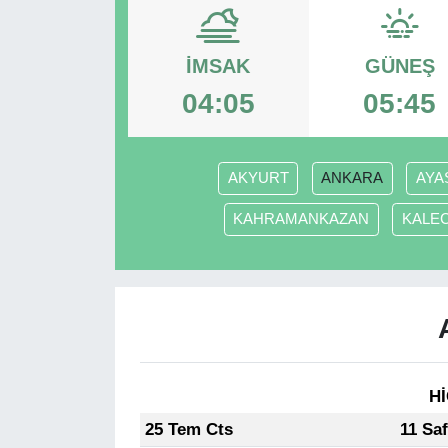
SPOR
İMSAK
GÜNEŞ
ÇEVRE
04:05
05:45
YAŞAM
AKYURT
ANKARA
AYA
BİLİM - TEKNOLOJİ
KAHRAMANKAZAN
KALEC
KADIN
KÜLTÜR SANAT
MAGAZİN
Hİ
25 Tem Cts
11 Sa