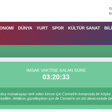
B
6
D
4
E
ONOMİ
DÜNYA
YURT
SPOR
KÜLTÜR SANAT
BİL
5
S
6
G
6
B
1
İMSAK VAKTINE KALAN SÜRE
03:20:32
e olsa münakaşayı terk eden kimse için Cennet'in kenarında bir köşke 
kefilim. Ahlâkını güzelleştiren için de Cennet'in en üst derecesinde bir 