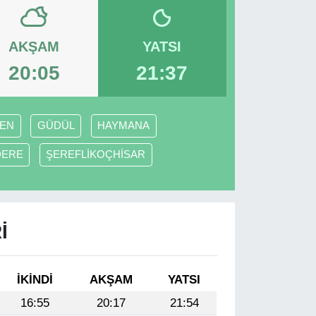
AKŞAM
YATSI
20:05
21:37
EN
GÜDÜL
HAYMANA
DERE
ŞEREFLİKOÇHİSAR
I
İKINDI
AKŞAM
YATSI
16:55
20:17
21:54