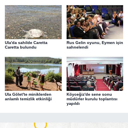
Ula'da sahilde Caretta
Rus Gelin oyunu, Eymen için
Caretta bulundu
sahnelendi
Ula Gölet'te miniklerden
Köyceğiz'de sene sonu
anlamlı temizlik etkinliği
müdürler kurulu toplantısı
yapıldı