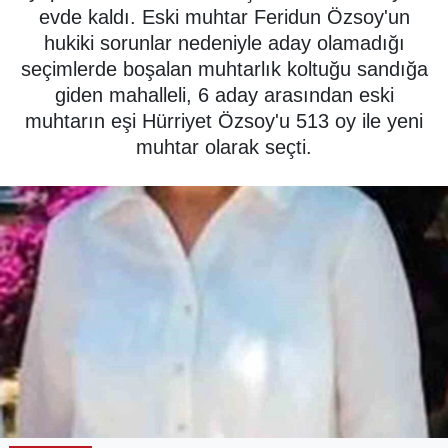
evde kaldı. Eski muhtar Feridun Özsoy'un
SPOR
hukiki sorunlar nedeniyle aday olamadığı
seçimlerde boşalan muhtarlık koltuğu sandığa
ÇEVRE
giden mahalleli, 6 aday arasından eski
muhtarın eşi Hürriyet Özsoy'u 513 oy ile yeni
YAŞAM
muhtar olarak seçti.
BİLİM - TEKNOLOJİ
KADIN
KÜLTÜR SANAT
MAGAZİN