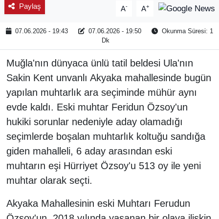
Paylaş
-
+
A
A
07.06.2026 - 19:43
07.06.2026 - 19:50
Okunma Süresi: 1
Dk
Muğla'nın dünyaca ünlü tatil beldesi Ula'nın
Sakin Kent unvanlı Akyaka mahallesinde bugün
yapılan muhtarlık ara seçiminde mühür aynı
evde kaldı. Eski muhtar Feridun Özsoy'un
hukiki sorunlar nedeniyle aday olamadığı
seçimlerde boşalan muhtarlık koltuğu sandığa
giden mahalleli, 6 aday arasından eski
muhtarın eşi Hürriyet Özsoy'u 513 oy ile yeni
muhtar olarak seçti.
Akyaka Mahallesinin eski Muhtarı Ferudun
Özsoy'un, 2018 yılında yaşanan bir olaya ilişkin