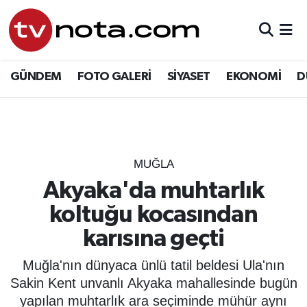
GÜNDEM
Hava Durumu
GÜNDEM
FOTO GALERİ
SİYASET
EKONOMİ
D
SİYASET
Trafik Durumu
EKONOMİ
Süper Lig Puan Durumu ve Fikstür
DÜNYA
Tüm Manşetler
MUĞLA
Akyaka'da muhtarlık
YURT
Son Dakika Haberleri
koltuğu kocasından
EĞİTİM
Haber Arşivi
karısına geçti
ÖZEL HABER
Muğla'nın dünyaca ünlü tatil beldesi Ula'nın
Sakin Kent unvanlı Akyaka mahallesinde bugün
SAĞLIK
yapılan muhtarlık ara seçiminde mühür aynı