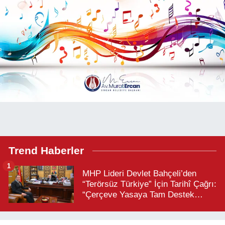
Trend Haberler
1
MHP Lideri Devlet Bahçeli’den
“Terörsüz Türkiye” İçin Tarihî Çağrı:
“Çerçeve Yasaya Tam Destek
Verilmelidir”