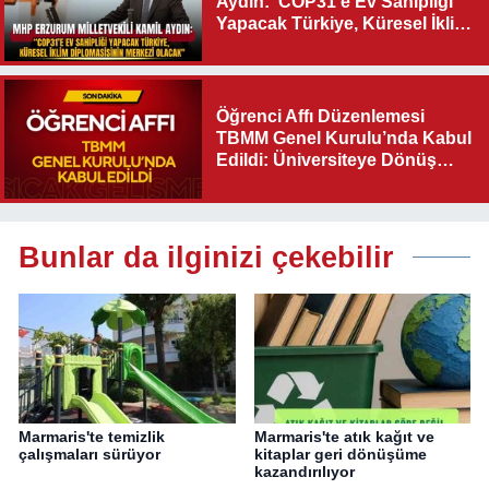
Aydın:“COP31’e Ev Sahipliği
Yapacak Türkiye, Küresel İklim
Diplomasisinin Merkezi
Olacak"
Öğrenci Affı Düzenlemesi
TBMM Genel Kurulu’nda Kabul
Edildi: Üniversiteye Dönüş
Yolu Açıldı
Bunlar da ilginizi çekebilir
Marmaris'te temizlik
Marmaris'te atık kağıt ve
çalışmaları sürüyor
kitaplar geri dönüşüme
kazandırılıyor