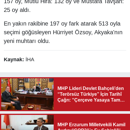
157 oy, Mutlu Hira: 132 oy ve Mustafa Tavşan:
25 oy aldı.
En yakın rakibine 197 oy fark atarak 513 oyla
seçimi göğüsleyen Hürriyet Özsoy, Akyaka'nın
yeni muhtarı oldu.
Kaynak:
İHA
MHP Lideri Devlet Bahçeli’den
“Terörsüz Türkiye” İçin Tarihî
Çağrı: “Çerçeve Yasaya Tam
Destek Verilmelidir”
MHP Erzurum Milletvekili Kamil