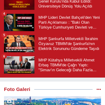
Genel Kurulu’nda Kabul Edildi:
Üniversiteye Dönüş Yolu Açıldı
4
MHP Lideri Devlet Bahçeli'den Yeni
Parti Açıklaması : "Baki Olan
Türkiye Cumhuriyeti Devleti ve
Büyük Türk Milletidir"
5
MHP Şanlıurfa Milletvekili İbrahim
Özyavuz TBMM'de Şanlıurfa'nın
Elektrik Sorununu Gündeme Taşıdı
6
MHP Kütahya Milletvekili Ahmet
Erbaş TBMM'de Çağrı Yaptı:
"Simav'ın Geleceği Daha Fazla
Beklemesin"
Foto Galeri