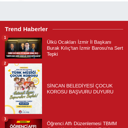
Trend Haberler
1
Ülkü Ocakları İzmir İl Başkanı
Burak Kılıç'tan İzmir Barosu'na Sert
Tepki
2
SİNCAN BELEDİYESİ ÇOCUK
KOROSU BAŞVURU DUYURU
3
Öğrenci Affı Düzenlemesi TBMM