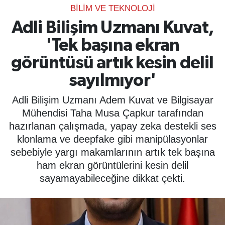
BILIM VE TEKNOLOJI
SPOR
Adli Bilişim Uzmanı Kuvat,
'Tek başına ekran
ÇEVRE
görüntüsü artık kesin delil
YAŞAM
sayılmıyor'
BİLİM - TEKNOLOJİ
Adli Bilişim Uzmanı Adem Kuvat ve Bilgisayar
Mühendisi Taha Musa Çapkur tarafından
KADIN
hazırlanan çalışmada, yapay zeka destekli ses
klonlama ve deepfake gibi manipülasyonlar
KÜLTÜR SANAT
sebebiyle yargı makamlarının artık tek başına
ham ekran görüntülerini kesin delil
MAGAZİN
sayamayabileceğine dikkat çekti.