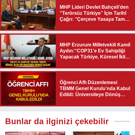
MHP Lideri Devlet Bahçeli’den
“Terörsüz Türkiye” İçin Tarihî
Çağrı: “Çerçeve Yasaya Tam
Destek Verilmelidir”
MHP Erzurum Milletvekili Kamil
Aydın:“COP31’e Ev Sahipliği
Yapacak Türkiye, Küresel İklim
Diplomasisinin Merkezi
Olacak"
Öğrenci Affı Düzenlemesi
TBMM Genel Kurulu’nda Kabul
Edildi: Üniversiteye Dönüş
Yolu Açıldı
Bunlar da ilginizi çekebilir