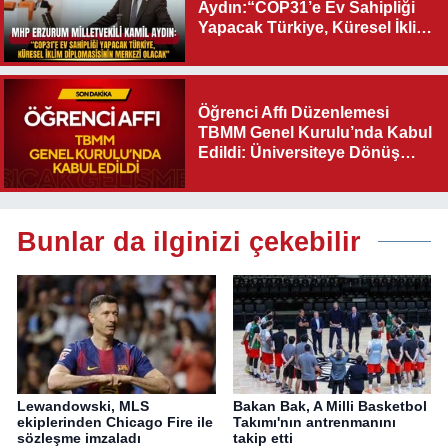
Aydın:“COP31’e Ev Sahipliği
Yapacak Türkiye, Küresel İklim
Diplomasisinin Merkezi
Olacak"
Öğrenci Affı Düzenlemesi
TBMM Genel Kurulu’nda Kabul
Edildi: Üniversiteye Dönüş
Yolu Açıldı
Bunlar da ilginizi çekebilir
Lewandowski, MLS
Bakan Bak, A Milli Basketbol
ekiplerinden Chicago Fire ile
Takımı'nın antrenmanını
sözleşme imzaladı
takip etti