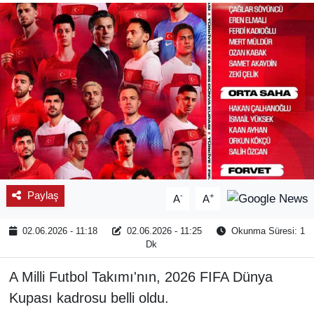
SPOR
ÇEVRE
YAŞAM
BİLİM - TEKNOLOJİ
KADIN
Paylaş
-
+
A
A
KÜLTÜR SANAT
02.06.2026 - 11:18
02.06.2026 - 11:25
Okunma Süresi: 1
MAGAZİN
Dk
A Milli Futbol Takımı'nın, 2026 FIFA Dünya
Kupası kadrosu belli oldu.