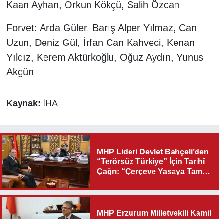
Kaan Ayhan, Orkun Kökçü, Salih Özcan
Forvet: Arda Güler, Barış Alper Yılmaz, Can
Uzun, Deniz Gül, İrfan Can Kahveci, Kenan
Yıldız, Kerem Aktürkoğlu, Oğuz Aydın, Yunus
Akgün
Kaynak:
İHA
MHP Lideri Devlet Bahçeli’den
“Terörsüz Türkiye” İçin Tarihî
Çağrı: “Çerçeve Yasaya Tam
Destek Verilmelidir”
MHP Erzurum Milletvekili Kamil