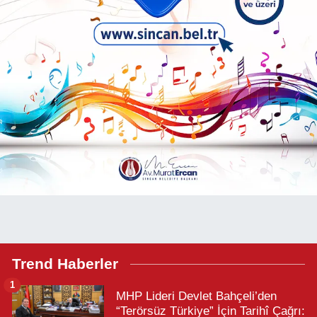
Trend Haberler
1
MHP Lideri Devlet Bahçeli’den
“Terörsüz Türkiye” İçin Tarihî Çağrı: