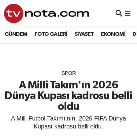
GÜNDEM
Hava Durumu
GÜNDEM
FOTO GALERİ
SİYASET
EKONOMİ
D
SİYASET
Trafik Durumu
EKONOMİ
Süper Lig Puan Durumu ve Fikstür
DÜNYA
Tüm Manşetler
SPOR
A Milli Takım'ın 2026
YURT
Son Dakika Haberleri
Dünya Kupası kadrosu belli
EĞİTİM
Haber Arşivi
oldu
ÖZEL HABER
A Milli Futbol Takımı'nın, 2026 FIFA Dünya
Kupası kadrosu belli oldu.
SAĞLIK