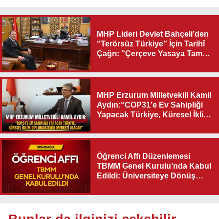
MHP Lideri Devlet Bahçeli’den
“Terörsüz Türkiye” İçin Tarihî
Çağrı: “Çerçeve Yasaya Tam
Destek Verilmelidir”
MHP Erzurum Milletvekili Kamil
Aydın:“COP31’e Ev Sahipliği
Yapacak Türkiye, Küresel İklim
Diplomasisinin Merkezi
Olacak"
Öğrenci Affı Düzenlemesi
TBMM Genel Kurulu’nda Kabul
Edildi: Üniversiteye Dönüş
Yolu Açıldı