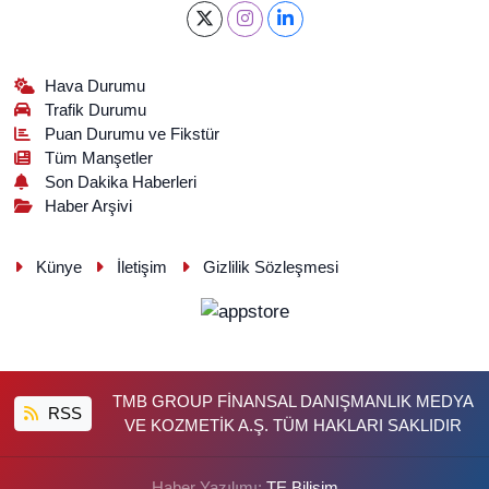
Hava Durumu
Trafik Durumu
Puan Durumu ve Fikstür
Tüm Manşetler
Son Dakika Haberleri
Haber Arşivi
Künye
İletişim
Gizlilik Sözleşmesi
TMB GROUP FİNANSAL DANIŞMANLIK MEDYA
RSS
VE KOZMETİK A.Ş. TÜM HAKLARI SAKLIDIR
Haber Yazılımı:
TE Bilişim