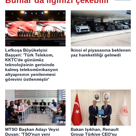
Bunlar da ilginizi çekebilir
Lefkoşa Büyükelçisi
İkinci el piyasasına beklenen
Başçeri: 'Türk Telekom,
yaz hareketliliği gelmedi
KKTC'de günümüz
teknolojisinin gerisinde
kalmış telekomünikasyon
altyapısının yenilenmesi
görevini üstlenmiştir'
MTSO Başkan Adayı Veysi
Bakan Işıkhan, Renault
Duyan: 'TSO'nun yeni
Group Türkiye CEO'su