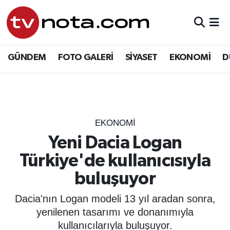
GÜNDEM
Hava Durumu
GÜNDEM
FOTO GALERİ
SİYASET
EKONOMİ
D
SİYASET
Trafik Durumu
EKONOMİ
Süper Lig Puan Durumu ve Fikstür
DÜNYA
Tüm Manşetler
EKONOMİ
Yeni Dacia Logan
YURT
Son Dakika Haberleri
Türkiye'de kullanıcısıyla
EĞİTİM
Haber Arşivi
buluşuyor
ÖZEL HABER
Dacia'nın Logan modeli 13 yıl aradan sonra,
yenilenen tasarımı ve donanımıyla
SAĞLIK
kullanıcılarıyla buluşuyor.