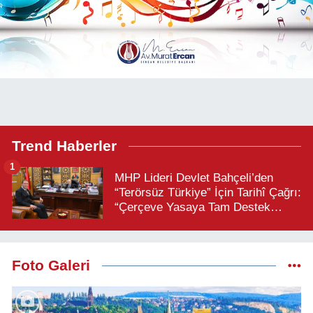
Trend Haberler
1
MHP Lideri Devlet Bahçeli’den
“Terörsüz Türkiye” İçin Tarihî Çağrı:
“Çerçeve Yasaya Tam Destek
Verilmelidir”
Foto Galeri