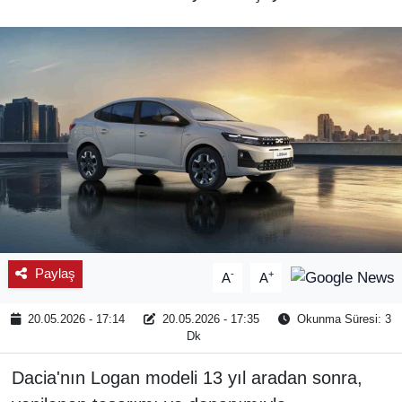
SPOR
ÇEVRE
YAŞAM
BİLİM - TEKNOLOJİ
KADIN
KÜLTÜR SANAT
Paylaş
-
+
A
A
MAGAZİN
20.05.2026 - 17:14
20.05.2026 - 17:35
Okunma Süresi: 3
Dk
Dacia'nın Logan modeli 13 yıl aradan sonra,