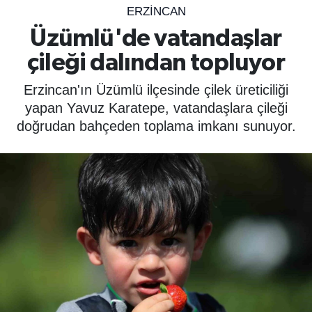
ERZINCAN
SPOR
Üzümlü'de vatandaşlar
çileği dalından topluyor
ÇEVRE
Erzincan'ın Üzümlü ilçesinde çilek üreticiliği
YAŞAM
yapan Yavuz Karatepe, vatandaşlara çileği
doğrudan bahçeden toplama imkanı sunuyor.
BİLİM - TEKNOLOJİ
KADIN
KÜLTÜR SANAT
MAGAZİN