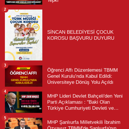
Tepki
2
SİNCAN BELEDİYESİ ÇOCUK
KOROSU BAŞVURU DUYURU
3
Öğrenci Affı Düzenlemesi TBMM
Genel Kurulu’nda Kabul Edildi:
Üniversiteye Dönüş Yolu Açıldı
4
MHP Lideri Devlet Bahçeli'den Yeni
Parti Açıklaması : "Baki Olan
Türkiye Cumhuriyeti Devleti ve
Büyük Türk Milletidir"
5
MHP Şanlıurfa Milletvekili İbrahim
Özyavuz TBMM'de Şanlıurfa'nın