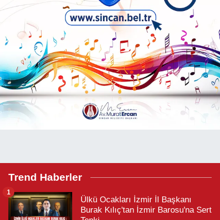
Trend Haberler
1
Ülkü Ocakları İzmir İl Başkanı
Burak Kılıç'tan İzmir Barosu'na Sert