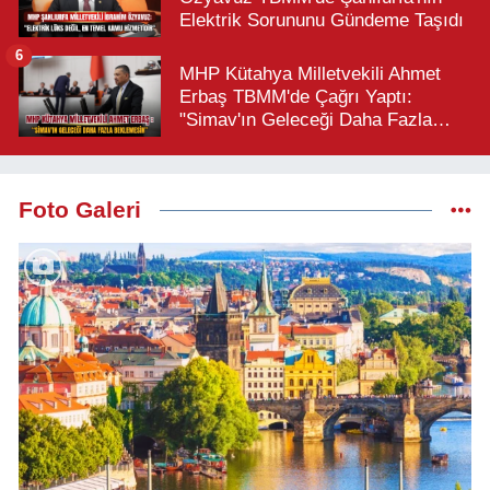
Elektrik Sorununu Gündeme Taşıdı
6
MHP Kütahya Milletvekili Ahmet
Erbaş TBMM'de Çağrı Yaptı:
"Simav'ın Geleceği Daha Fazla
Beklemesin"
Foto Galeri