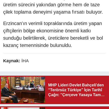
üretim sürecini yakından görme hem de taze
çilek toplama deneyimi yaşama fırsatı buluyor.
Erzincan'ın verimli topraklarında üretim yapan
çiftçilerin bölge ekonomisine önemli katkı
sunduğu belirtilerek, üreticilere bereketli ve bol
kazanç temennisinde bulunuldu.
Kaynak:
İHA
MHP Lideri Devlet Bahçeli’den
“Terörsüz Türkiye” İçin Tarihî
Çağrı: “Çerçeve Yasaya Tam
Destek Verilmelidir”