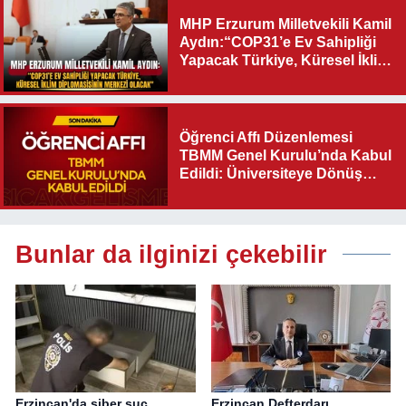
MHP Erzurum Milletvekili Kamil
Aydın:“COP31’e Ev Sahipliği
Yapacak Türkiye, Küresel İklim
Diplomasisinin Merkezi
Olacak"
Öğrenci Affı Düzenlemesi
TBMM Genel Kurulu’nda Kabul
Edildi: Üniversiteye Dönüş
Yolu Açıldı
Bunlar da ilginizi çekebilir
Erzincan'da siber suç
Erzincan Defterdarı