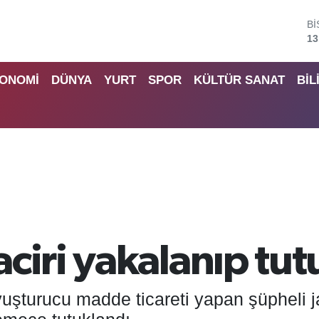
B
64
D
47
ONOMİ
DÜNYA
YURT
SPOR
KÜLTÜR SANAT
BİL
E
55
S
64
G
65
B
13
ciri yakalanıp tut
uşturucu madde ticareti yapan şüpheli j