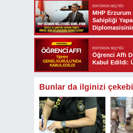
EDITÖRÜN SEÇTIĞI
MHP Erzurum M
Sahipliği Yapa
Diplomasisini
EDITÖRÜN SEÇTIĞI
Öğrenci Affı 
Kabul Edildi: 
Bunlar da ilginizi çekebi