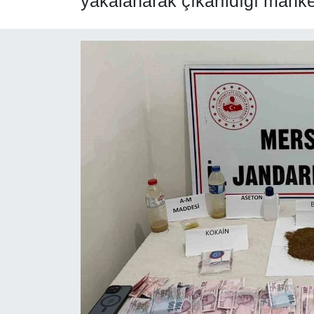
yakalanarak çıkarıldığı mahk
SPOR
ÇEVRE
YAŞAM
BİLİM - TEKNOLOJİ
KADIN
KÜLTÜR SANAT
MAGAZİN