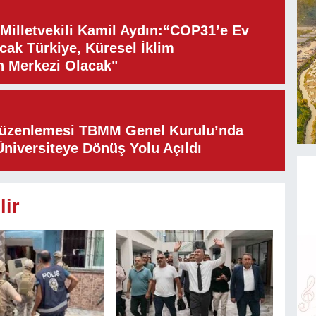
illetvekili Kamil Aydın:“COP31’e Ev
cak Türkiye, Küresel İklim
n Merkezi Olacak"
Düzenlemesi TBMM Genel Kurulu’nda
Üniversiteye Dönüş Yolu Açıldı
lir