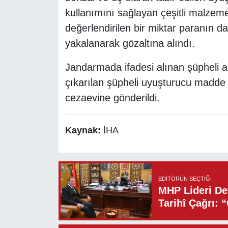
kullanımını sağlayan çeşitli malzemel
değerlendirilen bir miktar paranın d
yakalanarak gözaltına alındı.
Jandarmada ifadesi alınan şüpheli 
çıkarılan şüpheli uyuşturucu madde
cezaevine gönderildi.
Kaynak:
İHA
EDITÖRÜN SEÇTIĞI
MHP Lideri Dev
Tarihî Çağrı: 