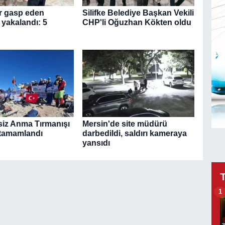
ir gasp eden
Silifke Belediye Başkan Vekili
 yakalandı: 5
CHP'li Oğuzhan Kökten oldu
siz Anma Tırmanışı
Mersin'de site müdürü
 tamamlandı
darbedildi, saldırı kameraya
yansıdı
1