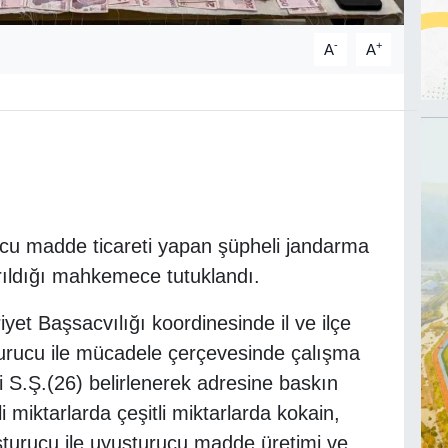
-
+
A
A
ucu madde ticareti yapan şüpheli jandarma
arıldığı mahkemece tutuklandı.
et Başsacvılığı koordinesinde il ve ilçe
turucu ile mücadele çerçevesinde çalışma
i S.Ş.(26) belirlenerek adresine baskın
 miktarlarda çeşitli miktarlarda kokain,
uşturucu ile uyuşturucu madde üretimi ve