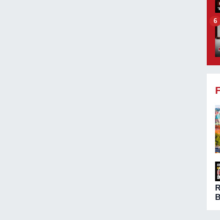
6
B
ö
A