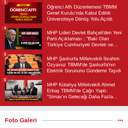
3
Öğrenci Affı Düzenlemesi TBMM
Genel Kurulu’nda Kabul Edildi:
Üniversiteye Dönüş Yolu Açıldı
4
MHP Lideri Devlet Bahçeli'den Yeni
Parti Açıklaması : "Baki Olan
Türkiye Cumhuriyeti Devleti ve
Büyük Türk Milletidir"
5
MHP Şanlıurfa Milletvekili İbrahim
Özyavuz TBMM'de Şanlıurfa'nın
Elektrik Sorununu Gündeme Taşıdı
6
MHP Kütahya Milletvekili Ahmet
Erbaş TBMM'de Çağrı Yaptı:
"Simav'ın Geleceği Daha Fazla
Beklemesin"
Foto Galeri