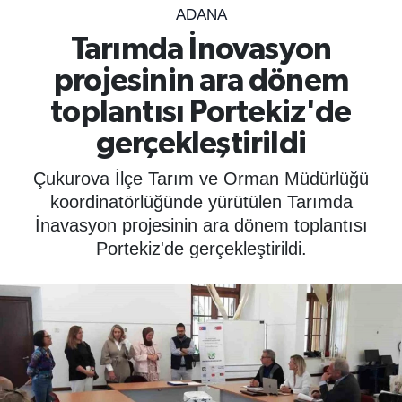
ADANA
SPOR
Tarımda İnovasyon
projesinin ara dönem
ÇEVRE
toplantısı Portekiz'de
YAŞAM
gerçekleştirildi
BİLİM - TEKNOLOJİ
Çukurova İlçe Tarım ve Orman Müdürlüğü
koordinatörlüğünde yürütülen Tarımda
KADIN
İnavasyon projesinin ara dönem toplantısı
Portekiz'de gerçekleştirildi.
KÜLTÜR SANAT
MAGAZİN