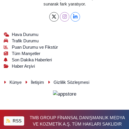
sunarak fark yaratıyor.
Hava Durumu
Trafik Durumu
Puan Durumu ve Fikstür
Tüm Manşetler
Son Dakika Haberleri
Haber Arşivi
Künye
İletişim
Gizlilik Sözleşmesi
TMB GROUP FİNANSAL DANIŞMANLIK MEDYA
RSS
VE KOZMETİK A.Ş. TÜM HAKLARI SAKLIDIR