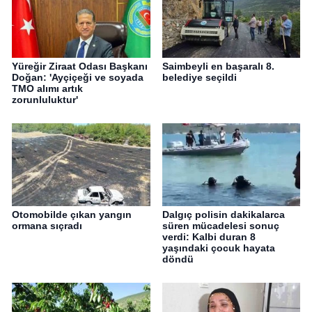
Yüreğir Ziraat Odası Başkanı
Saimbeyli en başaralı 8.
Doğan: 'Ayçiçeği ve soyada
belediye seçildi
TMO alımı artık
zorunluluktur'
Otomobilde çıkan yangın
Dalgıç polisin dakikalarca
ormana sıçradı
süren mücadelesi sonuç
verdi: Kalbi duran 8
yaşındaki çocuk hayata
döndü