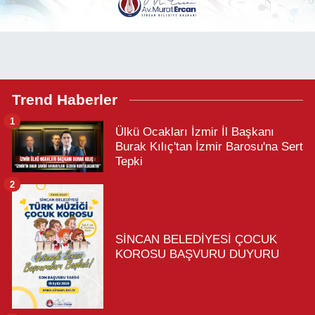
Trend Haberler
1
Ülkü Ocakları İzmir İl Başkanı
Burak Kılıç'tan İzmir Barosu'na Sert
Tepki
2
SİNCAN BELEDİYESİ ÇOCUK
KOROSU BAŞVURU DUYURU