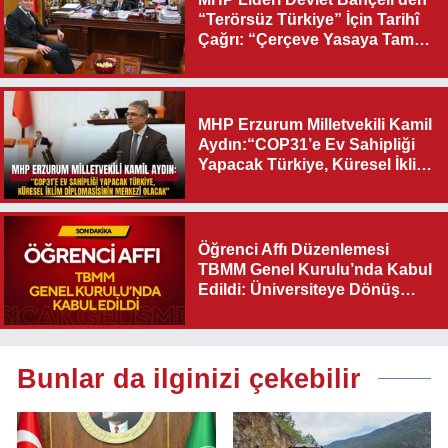
“Terörsüz Türkiye” İçin Tarihî
Çağrı: “Çerçeve Yasaya Tam
Destek Verilmelidir”
MHP Erzurum Milletvekili Kamil
Aydın:“COP31’e Ev Sahipliği
Yapacak Türkiye, Küresel İklim
Diplomasisinin Merkezi
Olacak"
Öğrenci Affı Düzenlemesi
TBMM Genel Kurulu’nda Kabul
Edildi: Üniversiteye Dönüş
Yolu Açıldı
Bunlar da ilginizi çekebilir