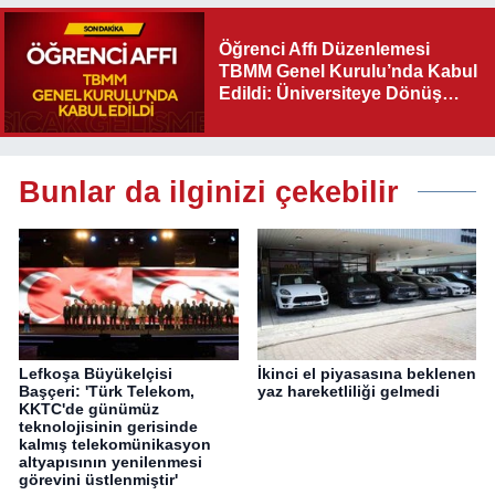
Öğrenci Affı Düzenlemesi
TBMM Genel Kurulu’nda Kabul
Edildi: Üniversiteye Dönüş
Yolu Açıldı
Bunlar da ilginizi çekebilir
Lefkoşa Büyükelçisi
İkinci el piyasasına beklenen
Başçeri: 'Türk Telekom,
yaz hareketliliği gelmedi
KKTC'de günümüz
teknolojisinin gerisinde
kalmış telekomünikasyon
altyapısının yenilenmesi
görevini üstlenmiştir'