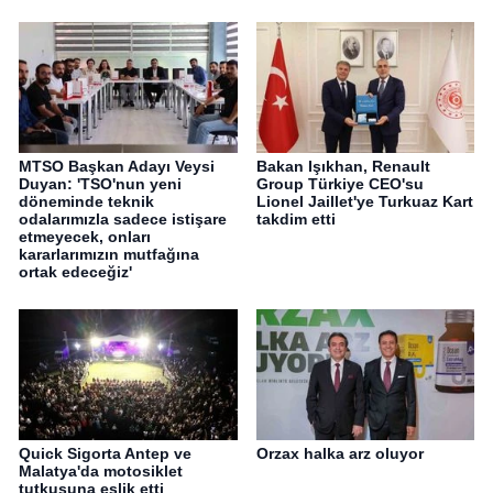
MTSO Başkan Adayı Veysi
Bakan Işıkhan, Renault
Duyan: 'TSO'nun yeni
Group Türkiye CEO'su
döneminde teknik
Lionel Jaillet'ye Turkuaz Kart
odalarımızla sadece istişare
takdim etti
etmeyecek, onları
kararlarımızın mutfağına
ortak edeceğiz'
Quick Sigorta Antep ve
Orzax halka arz oluyor
Malatya'da motosiklet
tutkusuna eşlik etti