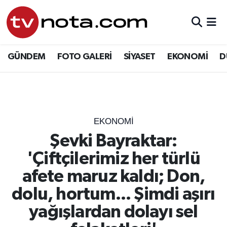
GÜNDEM
Hava Durumu
GÜNDEM
FOTO GALERİ
SİYASET
EKONOMİ
D
SİYASET
Trafik Durumu
EKONOMİ
Süper Lig Puan Durumu ve Fikstür
DÜNYA
Tüm Manşetler
EKONOMİ
Şevki Bayraktar:
YURT
Son Dakika Haberleri
'Çiftçilerimiz her türlü
EĞİTİM
Haber Arşivi
afete maruz kaldı; Don,
dolu, hortum... Şimdi aşırı
ÖZEL HABER
yağışlardan dolayı sel
SAĞLIK