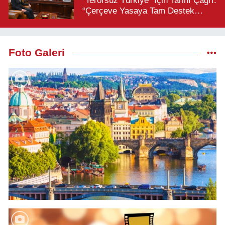
“Terörsüz Türkiye” İçin Tarihî Çağrı:
“Çerçeve Yasaya Tam Destek
Verilmelidir”
Foto Galeri