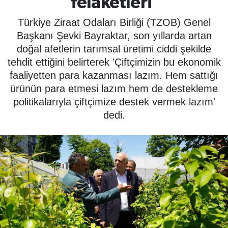
felaketleri'
SPOR
Türkiye Ziraat Odaları Birliği (TZOB) Genel
Başkanı Şevki Bayraktar, son yıllarda artan
ÇEVRE
doğal afetlerin tarımsal üretimi ciddi şekilde
tehdit ettiğini belirterek 'Çiftçimizin bu ekonomik
YAŞAM
faaliyetten para kazanması lazım. Hem sattığı
ürünün para etmesi lazım hem de destekleme
BİLİM - TEKNOLOJİ
politikalarıyla çiftçimize destek vermek lazım'
dedi.
KADIN
KÜLTÜR SANAT
MAGAZİN