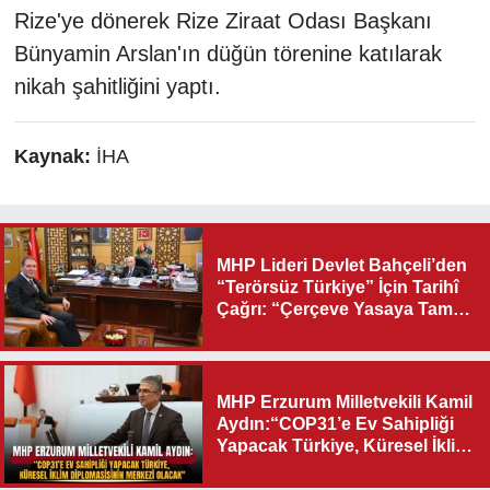
Rize'ye dönerek Rize Ziraat Odası Başkanı
Bünyamin Arslan'ın düğün törenine katılarak
nikah şahitliğini yaptı.
Kaynak:
İHA
MHP Lideri Devlet Bahçeli’den
“Terörsüz Türkiye” İçin Tarihî
Çağrı: “Çerçeve Yasaya Tam
Destek Verilmelidir”
MHP Erzurum Milletvekili Kamil
Aydın:“COP31’e Ev Sahipliği
Yapacak Türkiye, Küresel İklim
Diplomasisinin Merkezi
Olacak"