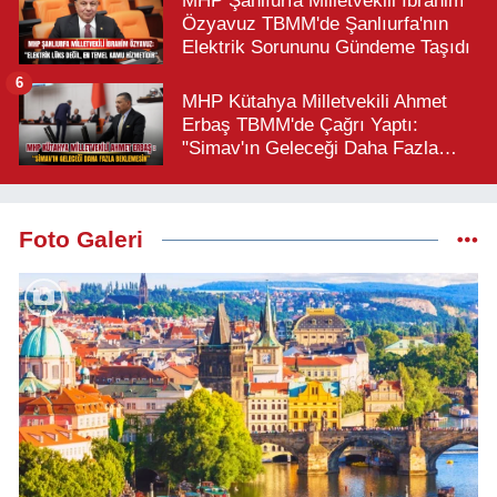
MHP Şanlıurfa Milletvekili İbrahim
Özyavuz TBMM'de Şanlıurfa'nın
Elektrik Sorununu Gündeme Taşıdı
6
MHP Kütahya Milletvekili Ahmet
Erbaş TBMM'de Çağrı Yaptı:
"Simav'ın Geleceği Daha Fazla
Beklemesin"
Foto Galeri