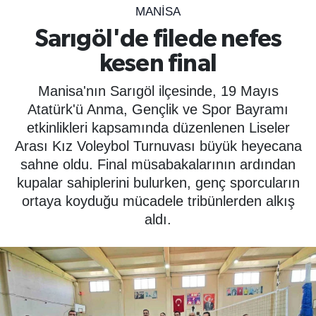
MANISA
SPOR
Sarıgöl'de filede nefes
kesen final
ÇEVRE
Manisa'nın Sarıgöl ilçesinde, 19 Mayıs
YAŞAM
Atatürk'ü Anma, Gençlik ve Spor Bayramı
etkinlikleri kapsamında düzenlenen Liseler
BİLİM - TEKNOLOJİ
Arası Kız Voleybol Turnuvası büyük heyecana
sahne oldu. Final müsabakalarının ardından
KADIN
kupalar sahiplerini bulurken, genç sporcuların
ortaya koyduğu mücadele tribünlerden alkış
KÜLTÜR SANAT
aldı.
MAGAZİN