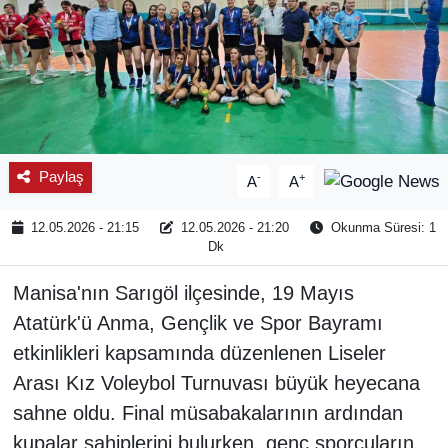
Paylaş
-
+
A
A
12.05.2026 - 21:15
12.05.2026 - 21:20
Okunma Süresi: 1
Dk
Manisa'nın Sarıgöl ilçesinde, 19 Mayıs
Atatürk'ü Anma, Gençlik ve Spor Bayramı
etkinlikleri kapsamında düzenlenen Liseler
Arası Kız Voleybol Turnuvası büyük heyecana
sahne oldu. Final müsabakalarının ardından
kupalar sahiplerini bulurken, genç sporcuların