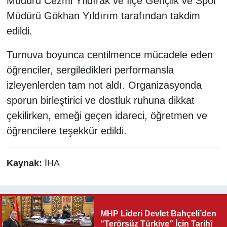
Müdürü Cezmi Yıldırak ve İlçe Gençlik ve Spor
Müdürü Gökhan Yıldırım tarafından takdim
edildi.
Turnuva boyunca centilmence mücadele eden
öğrenciler, sergiledikleri performansla
izleyenlerden tam not aldı. Organizasyonda
sporun birleştirici ve dostluk ruhuna dikkat
çekilirken, emeği geçen idareci, öğretmen ve
öğrencilere teşekkür edildi.
Kaynak:
İHA
MHP Lideri Devlet Bahçeli’den
“Terörsüz Türkiye” İçin Tarihî