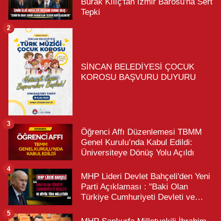
Burak Kılıç'tan İzmir Barosu'na Sert
Tepki
2
SİNCAN BELEDİYESİ ÇOCUK
KOROSU BAŞVURU DUYURU
3
Öğrenci Affı Düzenlemesi TBMM
Genel Kurulu’nda Kabul Edildi:
Üniversiteye Dönüş Yolu Açıldı
4
MHP Lideri Devlet Bahçeli'den Yeni
Parti Açıklaması : "Baki Olan
Türkiye Cumhuriyeti Devleti ve
Büyük Türk Milletidir"
5