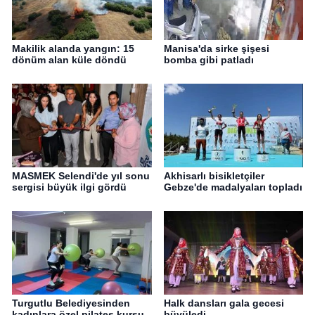
Makilik alanda yangın: 15
Manisa'da sirke şişesi
dönüm alan küle döndü
bomba gibi patladı
MASMEK Selendi'de yıl sonu
Akhisarlı bisikletçiler
sergisi büyük ilgi gördü
Gebze'de madalyaları topladı
Turgutlu Belediyesinden
Halk dansları gala gecesi
kadınlara özel pilates kursu
büyüledi