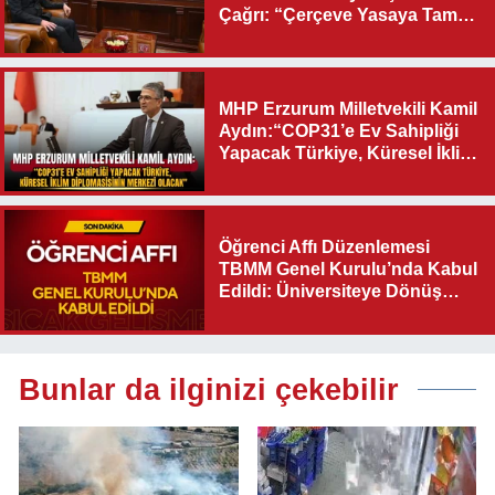
Çağrı: “Çerçeve Yasaya Tam
Destek Verilmelidir”
MHP Erzurum Milletvekili Kamil
Aydın:“COP31’e Ev Sahipliği
Yapacak Türkiye, Küresel İklim
Diplomasisinin Merkezi
Olacak"
Öğrenci Affı Düzenlemesi
TBMM Genel Kurulu’nda Kabul
Edildi: Üniversiteye Dönüş
Yolu Açıldı
Bunlar da ilginizi çekebilir