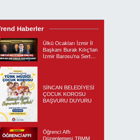
Trend Haberler
Ülkü Ocakları İzmir İl
Başkanı Burak Kılıç'tan
İzmir Barosu'na Sert
Tepki
SİNCAN BELEDİYESİ
ÇOCUK KOROSU
BAŞVURU DUYURU
Öğrenci Affı
Düzenlemesi TBMM