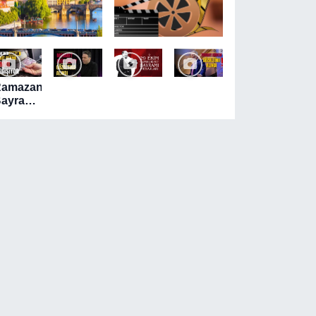
Ramazan
ayramı
ncesi
TM'lerde
akit
ekim
eğişikliği