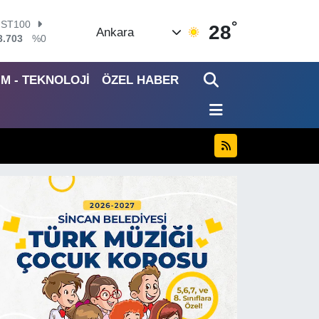
°
ITCOIN
28
Ankara
4.602,05
%0.69
OLAR
7,5986
%0.06
İM - TEKNOLOJİ
ÖZEL HABER
URO
5,0700
%0.1
TERLİN
4,2438
%0.21
RAM ALTIN
518.23
%0.39
İST100
3.703
%0