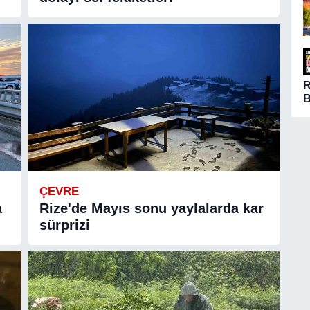
B
ö
A
n
ç
d
ÇEVRE
a
Rize'de Mayıs sonu yaylalarda kar
sürprizi