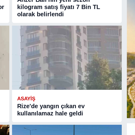
or
kilogram satış fiyatı 7 Bin TL
olarak belirlendi
ASAYIŞ
Rize'de yangın çıkan ev
kullanılamaz hale geldi