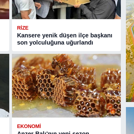
RIZE
Kansere yenik düşen ilçe başkanı
son yolculuğuna uğurlandı
EKONOMİ
Anzer Balı'nın yeni sezon