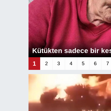
SPOR
ÇEVRE
YAŞAM
BİLİM - TEKNOLOJİ
Kütükten sadece bir kese
KADIN
1
2
3
4
5
6
7
KÜLTÜR SANAT
MAGAZİN