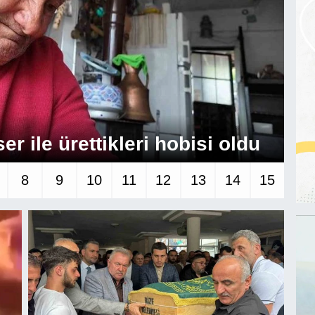
r ile ürettikleri hobisi oldu
Ay
8
9
10
11
12
13
14
15