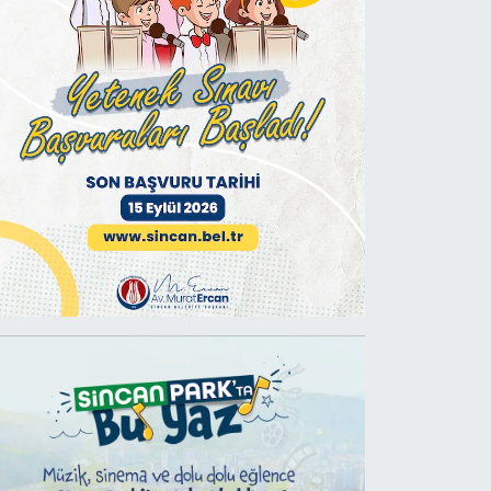
der'de boğa güreşleri heyecanı 