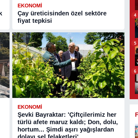
EKONOMİ
k
Çay üreticisinden özel sektöre
4
fiyat tepkisi
5
6
EKONOMİ
Şevki Bayraktar: 'Çiftçilerimiz her
türlü afete maruz kaldı; Don, dolu,
hortum... Şimdi aşırı yağışlardan
dolayı sel felaketleri'