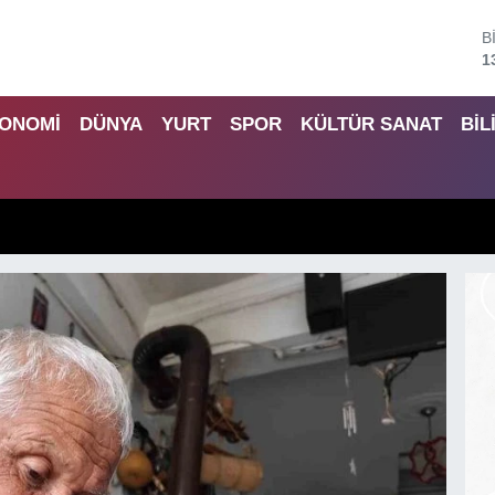
B
6
D
4
ONOMİ
DÜNYA
YURT
SPOR
KÜLTÜR SANAT
BİL
E
5
S
6
G
6
B
1