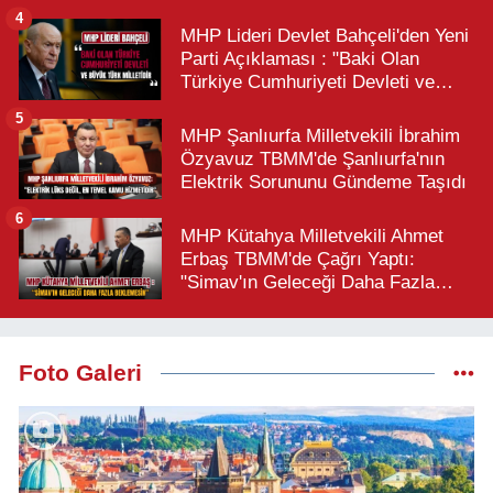
4
MHP Lideri Devlet Bahçeli'den Yeni
Parti Açıklaması : "Baki Olan
Türkiye Cumhuriyeti Devleti ve
Büyük Türk Milletidir"
5
MHP Şanlıurfa Milletvekili İbrahim
Özyavuz TBMM'de Şanlıurfa'nın
Elektrik Sorununu Gündeme Taşıdı
6
MHP Kütahya Milletvekili Ahmet
Erbaş TBMM'de Çağrı Yaptı:
"Simav'ın Geleceği Daha Fazla
Beklemesin"
Foto Galeri