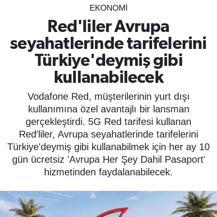
EKONOMİ
SPOR
Red'liler Avrupa
seyahatlerinde tarifelerini
ÇEVRE
Türkiye'deymiş gibi
YAŞAM
kullanabilecek
BİLİM - TEKNOLOJİ
Vodafone Red, müşterilerinin yurt dışı
kullanımına özel avantajlı bir lansman
KADIN
gerçekleştirdi. 5G Red tarifesi kullanan
Red'liler, Avrupa seyahatlerinde tarifelerini
KÜLTÜR SANAT
Türkiye'deymiş gibi kullanabilmek için her ay 10
gün ücretsiz 'Avrupa Her Şey Dahil Pasaport'
MAGAZİN
hizmetinden faydalanabilecek.