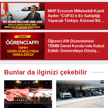
MHP Erzurum Milletvekili Kamil
Aydın:“COP31’e Ev Sahipliği
Yapacak Türkiye, Küresel İklim
Diplomasisinin Merkezi
Olacak"
Öğrenci Affı Düzenlemesi
TBMM Genel Kurulu’nda Kabul
Edildi: Üniversiteye Dönüş
Yolu Açıldı
Bunlar da ilginizi çekebilir