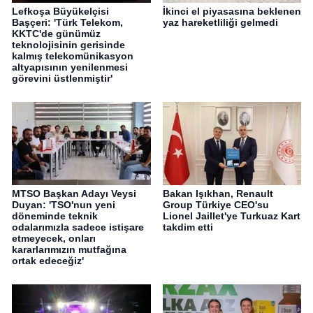
Lefkoşa Büyükelçisi
İkinci el piyasasına beklenen
Başçeri: 'Türk Telekom,
yaz hareketliliği gelmedi
KKTC'de günümüz
teknolojisinin gerisinde
kalmış telekomünikasyon
altyapısının yenilenmesi
görevini üstlenmiştir'
MTSO Başkan Adayı Veysi
Bakan Işıkhan, Renault
Duyan: 'TSO'nun yeni
Group Türkiye CEO'su
döneminde teknik
Lionel Jaillet'ye Turkuaz Kart
odalarımızla sadece istişare
takdim etti
etmeyecek, onları
kararlarımızın mutfağına
ortak edeceğiz'