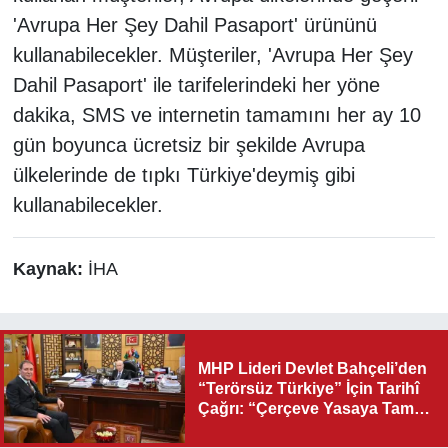
'Avrupa Her Şey Dahil Pasaport' ürününü
kullanabilecekler. Müşteriler, 'Avrupa Her Şey
Dahil Pasaport' ile tarifelerindeki her yöne
dakika, SMS ve internetin tamamını her ay 10
gün boyunca ücretsiz bir şekilde Avrupa
ülkelerinde de tıpkı Türkiye'deymiş gibi
kullanabilecekler.
Kaynak:
İHA
MHP Lideri Devlet Bahçeli’den
“Terörsüz Türkiye” İçin Tarihî
Çağrı: “Çerçeve Yasaya Tam
Destek Verilmelidir”