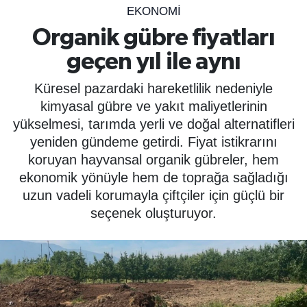
EKONOMİ
SPOR
Organik gübre fiyatları
geçen yıl ile aynı
ÇEVRE
Küresel pazardaki hareketlilik nedeniyle
YAŞAM
kimyasal gübre ve yakıt maliyetlerinin
yükselmesi, tarımda yerli ve doğal alternatifleri
BİLİM - TEKNOLOJİ
yeniden gündeme getirdi. Fiyat istikrarını
koruyan hayvansal organik gübreler, hem
KADIN
ekonomik yönüyle hem de toprağa sağladığı
uzun vadeli korumayla çiftçiler için güçlü bir
KÜLTÜR SANAT
seçenek oluşturuyor.
MAGAZİN