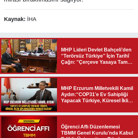
Kaynak:
İHA
MHP Lideri Devlet Bahçeli’den
“Terörsüz Türkiye” İçin Tarihî
Çağrı: “Çerçeve Yasaya Tam
Destek Verilmelidir”
MHP Erzurum Milletvekili Kamil
Aydın:“COP31’e Ev Sahipliği
Yapacak Türkiye, Küresel İklim
Diplomasisinin Merkezi
Olacak"
Öğrenci Affı Düzenlemesi
TBMM Genel Kurulu’nda Kabul