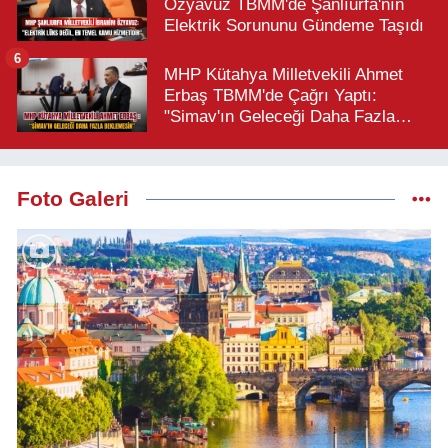
Özyavuz TBMM'de Şanlıurfa'nın
Elektrik Sorununu Gündeme Taşıdı
6
MHP Kütahya Milletvekili Ahmet
Erbaş TBMM'de Çağrı Yaptı:
"Simav'ın Geleceği Daha Fazla
Beklemesin"
Foto Galeri