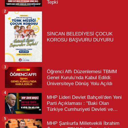
Tepki
2
SİNCAN BELEDİYESİ ÇOCUK
KOROSU BAŞVURU DUYURU
3
Öğrenci Affı Düzenlemesi TBMM
Genel Kurulu’nda Kabul Edildi:
Üniversiteye Dönüş Yolu Açıldı
4
MHP Lideri Devlet Bahçeli'den Yeni
Parti Açıklaması : "Baki Olan
Türkiye Cumhuriyeti Devleti ve
Büyük Türk Milletidir"
5
MHP Şanlıurfa Milletvekili İbrahim