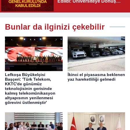
Edildi: Üniversiteye Dönüş
Yolu Açıldı
Bunlar da ilginizi çekebilir
Lefkoşa Büyükelçisi
İkinci el piyasasına beklenen
Başçeri: 'Türk Telekom,
yaz hareketliliği gelmedi
KKTC'de günümüz
teknolojisinin gerisinde
kalmış telekomünikasyon
altyapısının yenilenmesi
görevini üstlenmiştir'