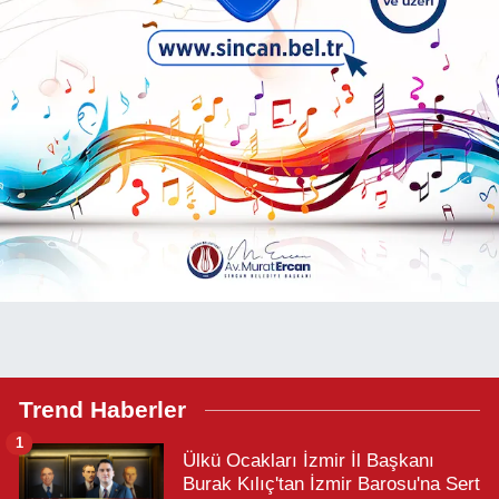
Trend Haberler
1
Ülkü Ocakları İzmir İl Başkanı
Burak Kılıç'tan İzmir Barosu'na Sert