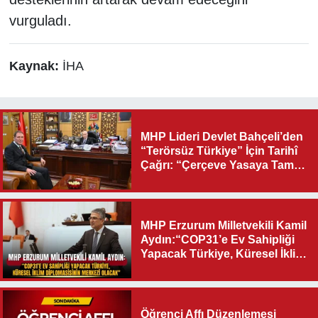
vurguladı.
Kaynak:
İHA
MHP Lideri Devlet Bahçeli’den
“Terörsüz Türkiye” İçin Tarihî
Çağrı: “Çerçeve Yasaya Tam
Destek Verilmelidir”
MHP Erzurum Milletvekili Kamil
Aydın:“COP31’e Ev Sahipliği
Yapacak Türkiye, Küresel İklim
Diplomasisinin Merkezi
Olacak"
Öğrenci Affı Düzenlemesi