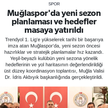
SPOR
SPOR
Muğlaspor'da yeni sezon
planlaması ve hedefler
ÇEVRE
masaya yatırıldı
YAŞAM
Trendyol 1. Lig'e yükselerek tarihi bir başarıya
BİLİM - TEKNOLOJİ
imza atan Muğlaspor'da, yeni sezon öncesi
hazırlıklar ve stratejik planlamalar hız kazandı.
KADIN
Yeşil-beyazlı kulübün yeni sezona yönelik
hedeflerinin ve yol haritasının değerlendirildiği
KÜLTÜR SANAT
üst düzey koordinasyon toplantısı, Muğla Valisi
Dr. İdris Akbıyık başkanlığında gerçekleştirildi.
MAGAZİN