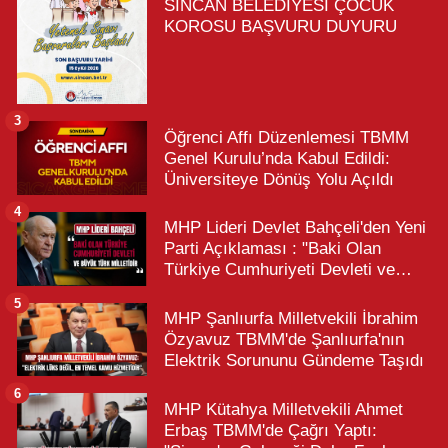
SİNCAN BELEDİYESİ ÇOCUK
KOROSU BAŞVURU DUYURU
3
Öğrenci Affı Düzenlemesi TBMM
Genel Kurulu’nda Kabul Edildi:
Üniversiteye Dönüş Yolu Açıldı
4
MHP Lideri Devlet Bahçeli'den Yeni
Parti Açıklaması : "Baki Olan
Türkiye Cumhuriyeti Devleti ve
Büyük Türk Milletidir"
5
MHP Şanlıurfa Milletvekili İbrahim
Özyavuz TBMM'de Şanlıurfa'nın
Elektrik Sorununu Gündeme Taşıdı
6
MHP Kütahya Milletvekili Ahmet
Erbaş TBMM'de Çağrı Yaptı: