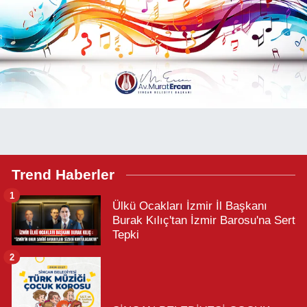
Trend Haberler
1
Ülkü Ocakları İzmir İl Başkanı
Burak Kılıç'tan İzmir Barosu'na Sert
Tepki
2