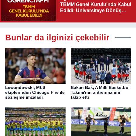
TBMM Genel Kurulu’nda Kabul
Edildi: Üniversiteye Dönüş
Yolu Açıldı
Bunlar da ilginizi çekebilir
Lewandowski, MLS
Bakan Bak, A Milli Basketbol
ekiplerinden Chicago Fire ile
Takımı'nın antrenmanını
sözleşme imzaladı
takip etti