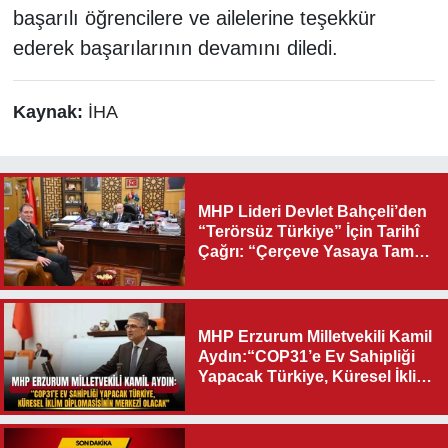
başarılı öğrencilere ve ailelerine teşekkür
ederek başarılarının devamını diledi.
Kaynak:
İHA
MHP Lideri Devlet Bahçeli’den
“Terörsüz Türkiye” İçin Tarihî
Çağrı: “Çerçeve Yasaya Tam
Destek Verilmelidir”
MHP Erzurum Milletvekili Kamil
Aydın:“COP31’e Ev Sahipliği
Yapacak Türkiye, Küresel İklim
Diplomasisinin Merkezi
Olacak"