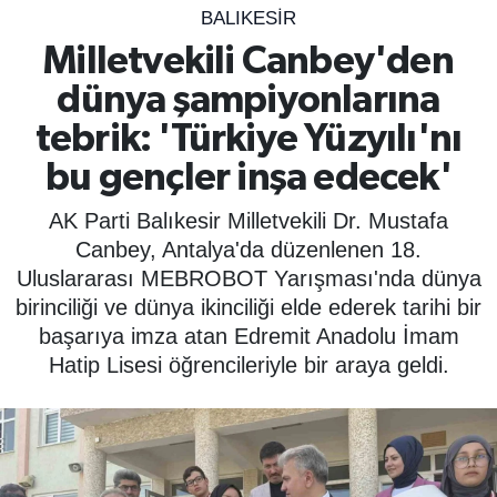
BALIKESIR
SPOR
Milletvekili Canbey'den
dünya şampiyonlarına
ÇEVRE
tebrik: 'Türkiye Yüzyılı'nı
YAŞAM
bu gençler inşa edecek'
BİLİM - TEKNOLOJİ
AK Parti Balıkesir Milletvekili Dr. Mustafa
Canbey, Antalya'da düzenlenen 18.
KADIN
Uluslararası MEBROBOT Yarışması'nda dünya
birinciliği ve dünya ikinciliği elde ederek tarihi bir
KÜLTÜR SANAT
başarıya imza atan Edremit Anadolu İmam
Hatip Lisesi öğrencileriyle bir araya geldi.
MAGAZİN