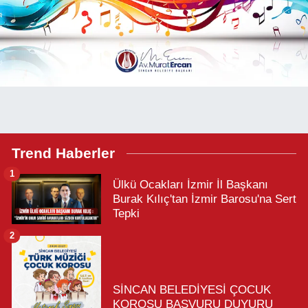
Trend Haberler
1
Ülkü Ocakları İzmir İl Başkanı
Burak Kılıç'tan İzmir Barosu'na Sert
Tepki
2
SİNCAN BELEDİYESİ ÇOCUK
KOROSU BAŞVURU DUYURU