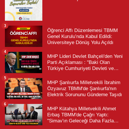
3
Öğrenci Affı Düzenlemesi TBMM
Genel Kurulu’nda Kabul Edildi:
Üniversiteye Dönüş Yolu Açıldı
4
MHP Lideri Devlet Bahçeli'den Yeni
Parti Açıklaması : "Baki Olan
Türkiye Cumhuriyeti Devleti ve
Büyük Türk Milletidir"
5
MHP Şanlıurfa Milletvekili İbrahim
Özyavuz TBMM'de Şanlıurfa'nın
Elektrik Sorununu Gündeme Taşıdı
6
MHP Kütahya Milletvekili Ahmet
Erbaş TBMM'de Çağrı Yaptı:
"Simav'ın Geleceği Daha Fazla
Beklemesin"