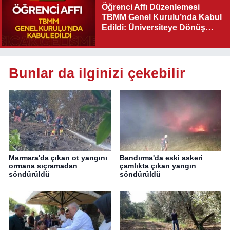
Öğrenci Affı Düzenlemesi
TBMM Genel Kurulu’nda Kabul
Edildi: Üniversiteye Dönüş
Yolu Açıldı
Bunlar da ilginizi çekebilir
Marmara'da çıkan ot yangını
Bandırma'da eski askeri
ormana sıçramadan
çamlıkta çıkan yangın
söndürüldü
söndürüldü