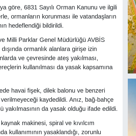
aya göre, 6831 Sayılı Orman Kanunu ve ilgili
le, ormanların korunması ile vatandaşların
 hedeflendiği bildirildi.
e Milli Parklar Genel Müdürlüğü AVBİS
i dışında ormanlık alanlara girişe izin
lanlarda ve çevresinde ateş yakılması,
reçlerin kullanılması da yasak kapsamına
de havai fişek, dilek balonu ve benzeri
n verilmeyeceği kaydedildi. Anız, bağ-bahçe
üsü yakılmasının da yasak olduğu ifade edildi.
 kaynak makinesi, spiral ve kıvılcım
nda kullanımının yasaklandığı, zorunlu