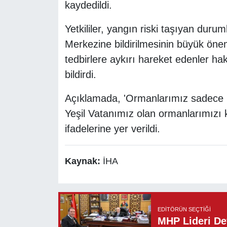
kaydedildi.
Yetkililer, yangın riski taşıyan duru
Merkezine bildirilmesinin büyük önem
tedbirlere aykırı hareket edenler ha
bildirdi.
Açıklamada, 'Ormanlarımız sadece bu
Yeşil Vatanımız olan ormanlarımızı 
ifadelerine yer verildi.
Kaynak:
İHA
EDITÖRÜN SEÇTIĞI
MHP Lideri Dev