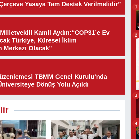
“Çerçeve Yasaya Tam Destek Verilmelidir”
1
illetvekili Kamil Aydın:“COP31’e Ev
2
cak Türkiye, Küresel İklim
n Merkezi Olacak"
Düzenlemesi TBMM Genel Kurulu’nda
Üniversiteye Dönüş Yolu Açıldı
3
lir
4