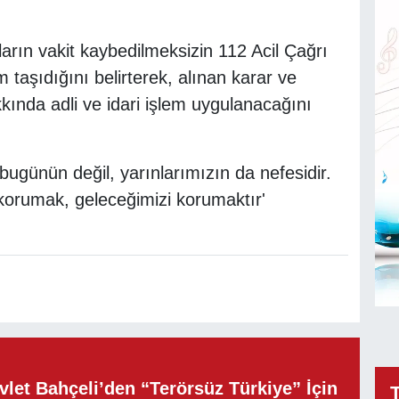
mların vakit kaybedilmeksizin 112 Acil Çağrı
 taşıdığını belirterek, alınan karar ve
kkında adli ve idari işlem uygulanacağını
günün değil, yarınlarımızın da nefesidir.
korumak, geleceğimizi korumaktır'
let Bahçeli’den “Terörsüz Türkiye” İçin