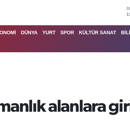
B
6
D
4
ONOMİ
DÜNYA
YURT
SPOR
KÜLTÜR SANAT
BİL
E
5
S
6
G
6
B
1
anlık alanlara gir