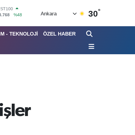
°
ITCOIN
30
Ankara
4.602,05
%0.69
OLAR
7,5986
%0.06
İM - TEKNOLOJİ
ÖZEL HABER
URO
5,0700
%0.1
TERLİN
4,2438
%0.21
RAM ALTIN
513.94
%0.32
İST100
3.768
%48
işler