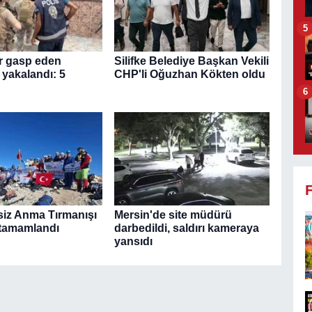
5
ir gasp eden
Silifke Belediye Başkan Vekili
 yakalandı: 5
CHP'li Oğuzhan Kökten oldu
6
siz Anma Tırmanışı
Mersin'de site müdürü
 tamamlandı
darbedildi, saldırı kameraya
yansıdı