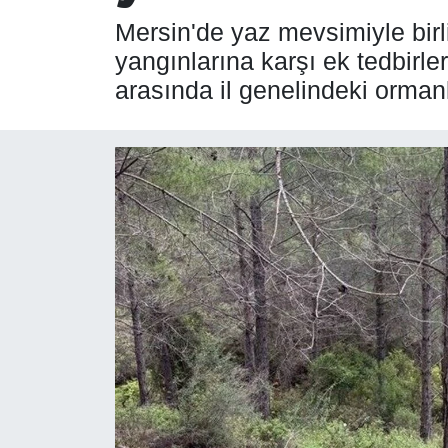
Mersin'de yaz mevsimiyle birl
SPOR
yangınlarına karşı ek tedbirle
arasında il genelindeki ormanl
ÇEVRE
YAŞAM
BİLİM - TEKNOLOJİ
KADIN
KÜLTÜR SANAT
MAGAZİN