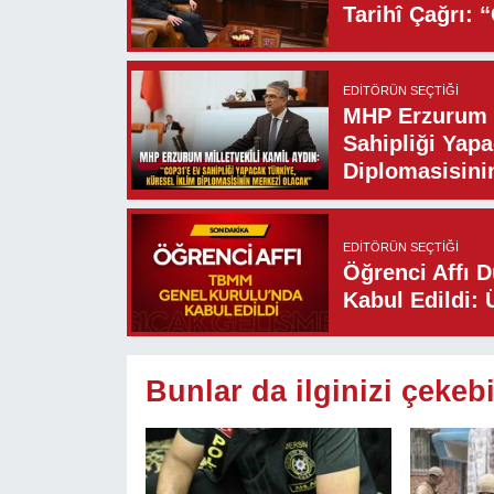
Tarihî Çağrı: 
EDITÖRÜN SEÇTIĞI
MHP Erzurum M
Sahipliği Yapa
Diplomasisini
EDITÖRÜN SEÇTIĞI
Öğrenci Affı 
Kabul Edildi: 
Bunlar da ilginizi çekebi