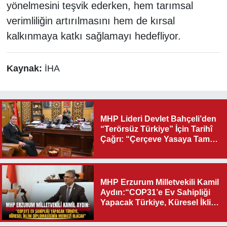
yönelmesini teşvik ederken, hem tarımsal
verimliliğin artırılmasını hem de kırsal
kalkınmaya katkı sağlamayı hedefliyor.
Kaynak:
İHA
MHP Lideri Devlet Bahçeli’den
“Terörsüz Türkiye” İçin Tarihî
Çağrı: “Çerçeve Yasaya Tam
Destek Verilmelidir”
MHP Erzurum Milletvekili Kamil
Aydın:“COP31’e Ev Sahipliği
Yapacak Türkiye, Küresel İklim
Diplomasisinin Merkezi
Olacak"