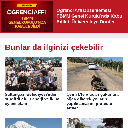
Öğrenci Affı Düzenlemesi
TBMM Genel Kurulu’nda Kabul
Edildi: Üniversiteye Dönüş
Yolu Açıldı
Bunlar da ilginizi çekebilir
Sultangazi Belediyesi'nden
Çermik'te oluşan çukurlara
sürdürülebilir enerji ve iklim
ağaç dikerek yolların
eylem planı
yapılmamasını protesto
ettiler