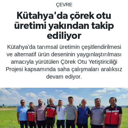
ÇEVRE
SPOR
Kütahya'da çörek otu
üretimi yakından takip
ÇEVRE
ediliyor
YAŞAM
Kütahya'da tarımsal üretimin çeşitlendirilmesi
BİLİM - TEKNOLOJİ
ve alternatif ürün deseninin yaygınlaştırılması
amacıyla yürütülen Çörek Otu Yetiştiriciliği
KADIN
Projesi kapsamında saha çalışmaları aralıksız
devam ediyor.
KÜLTÜR SANAT
MAGAZİN