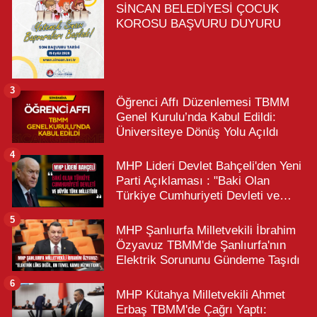
SİNCAN BELEDİYESİ ÇOCUK
KOROSU BAŞVURU DUYURU
3
Öğrenci Affı Düzenlemesi TBMM
Genel Kurulu’nda Kabul Edildi:
Üniversiteye Dönüş Yolu Açıldı
4
MHP Lideri Devlet Bahçeli'den Yeni
Parti Açıklaması : "Baki Olan
Türkiye Cumhuriyeti Devleti ve
Büyük Türk Milletidir"
5
MHP Şanlıurfa Milletvekili İbrahim
Özyavuz TBMM'de Şanlıurfa'nın
Elektrik Sorununu Gündeme Taşıdı
6
MHP Kütahya Milletvekili Ahmet
Erbaş TBMM'de Çağrı Yaptı: