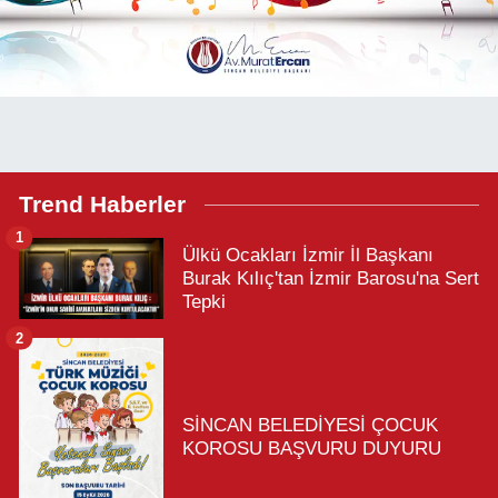
Trend Haberler
1
Ülkü Ocakları İzmir İl Başkanı
Burak Kılıç'tan İzmir Barosu'na Sert
Tepki
2
SİNCAN BELEDİYESİ ÇOCUK
KOROSU BAŞVURU DUYURU