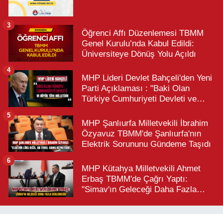
3
Öğrenci Affı Düzenlemesi TBMM
Genel Kurulu’nda Kabul Edildi:
Üniversiteye Dönüş Yolu Açıldı
4
MHP Lideri Devlet Bahçeli'den Yeni
Parti Açıklaması : "Baki Olan
Türkiye Cumhuriyeti Devleti ve
Büyük Türk Milletidir"
5
MHP Şanlıurfa Milletvekili İbrahim
Özyavuz TBMM'de Şanlıurfa'nın
Elektrik Sorununu Gündeme Taşıdı
6
MHP Kütahya Milletvekili Ahmet
Erbaş TBMM'de Çağrı Yaptı:
"Simav'ın Geleceği Daha Fazla
Beklemesin"