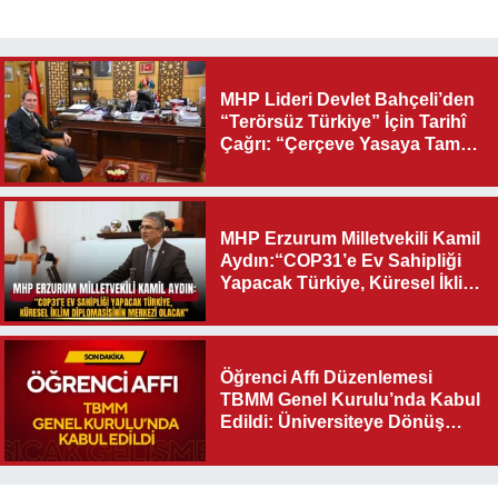
MHP Lideri Devlet Bahçeli’den
“Terörsüz Türkiye” İçin Tarihî
Çağrı: “Çerçeve Yasaya Tam
Destek Verilmelidir”
MHP Erzurum Milletvekili Kamil
Aydın:“COP31’e Ev Sahipliği
Yapacak Türkiye, Küresel İklim
Diplomasisinin Merkezi
Olacak"
Öğrenci Affı Düzenlemesi
TBMM Genel Kurulu’nda Kabul
Edildi: Üniversiteye Dönüş
Yolu Açıldı