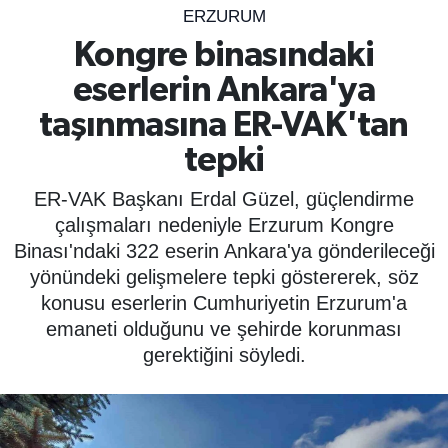
ERZURUM
SPOR
Kongre binasındaki
eserlerin Ankara'ya
ÇEVRE
taşınmasına ER-VAK'tan
YAŞAM
tepki
BİLİM - TEKNOLOJİ
ER-VAK Başkanı Erdal Güzel, güçlendirme
çalışmaları nedeniyle Erzurum Kongre
KADIN
Binası'ndaki 322 eserin Ankara'ya gönderileceği
yönündeki gelişmelere tepki göstererek, söz
KÜLTÜR SANAT
konusu eserlerin Cumhuriyetin Erzurum'a
emaneti olduğunu ve şehirde korunması
MAGAZİN
gerektiğini söyledi.