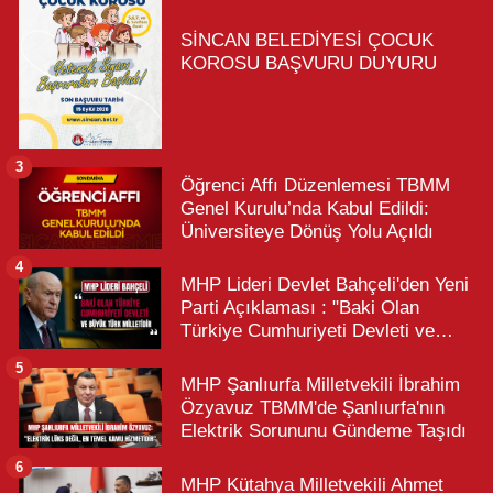
SİNCAN BELEDİYESİ ÇOCUK
KOROSU BAŞVURU DUYURU
3
Öğrenci Affı Düzenlemesi TBMM
Genel Kurulu’nda Kabul Edildi:
Üniversiteye Dönüş Yolu Açıldı
4
MHP Lideri Devlet Bahçeli'den Yeni
Parti Açıklaması : "Baki Olan
Türkiye Cumhuriyeti Devleti ve
Büyük Türk Milletidir"
5
MHP Şanlıurfa Milletvekili İbrahim
Özyavuz TBMM'de Şanlıurfa'nın
Elektrik Sorununu Gündeme Taşıdı
6
MHP Kütahya Milletvekili Ahmet