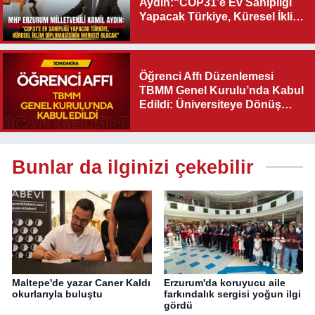
Aydın:“COP31’e Ev Sahipliği
Yapacak Türkiye, Küresel İklim
Diplomasisinin Merkezi
Olacak"
Öğrenci Affı Düzenlemesi
TBMM Genel Kurulu’nda Kabul
Edildi: Üniversiteye Dönüş
Yolu Açıldı
Bunlar da ilginizi çekebilir
Maltepe'de yazar Caner Kaldı
Erzurum'da koruyucu aile
okurlarıyla buluştu
farkındalık sergisi yoğun ilgi
gördü