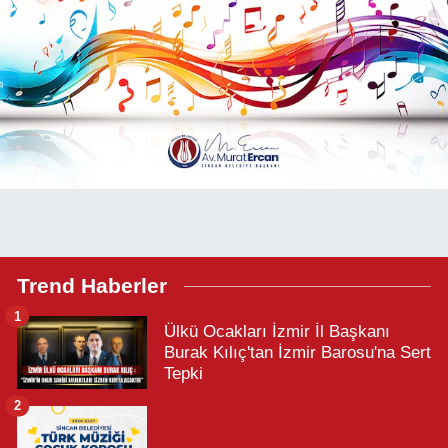
Trend Haberler
1
Ülkü Ocakları İzmir İl Başkanı
Burak Kılıç'tan İzmir Barosu'na Sert
Tepki
2