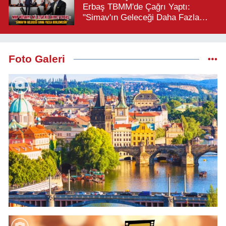
Erbaş TBMM'de Çağrı Yaptı:
"Simav'ın Geleceği Daha Fazla
Beklemesin"
Foto Galeri