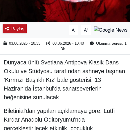
Paylaş
-
+
A
A
03.06.2026 - 10:33
03.06.2026 - 10:40
Okunma Süresi: 1
Dk
Dünyaca ünlü Svetlana Antipova Klasik Dans
Okulu ve Stüdyosu tarafından sahneye taşınan
'Kırmızı Başlıklı Kız' bale gösterisi, 13
Haziran'da İstanbul'da sanatseverlerin
beğenisine sunulacak.
Biletinial'dan yapılan açıklamaya göre, Lütfi
Kırdar Anadolu Oditoryumu'nda
gerçekleştirilecek etkinlik, çocukluk