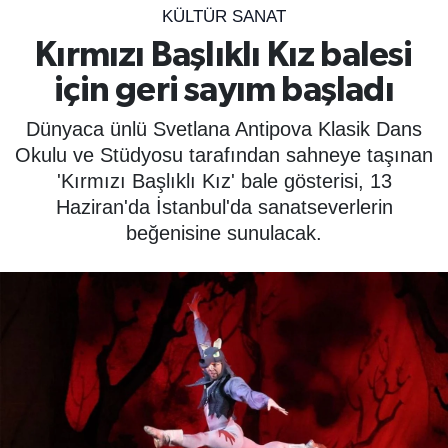
KÜLTÜR SANAT
SPOR
Kırmızı Başlıklı Kız balesi
için geri sayım başladı
ÇEVRE
Dünyaca ünlü Svetlana Antipova Klasik Dans
YAŞAM
Okulu ve Stüdyosu tarafından sahneye taşınan
'Kırmızı Başlıklı Kız' bale gösterisi, 13
BİLİM - TEKNOLOJİ
Haziran'da İstanbul'da sanatseverlerin
beğenisine sunulacak.
KADIN
KÜLTÜR SANAT
MAGAZİN