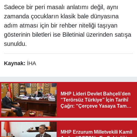
Sadece bir peri masalı anlatımı değil, aynı
zamanda çocukların klasik bale dünyasına
adım atması için bir rehber niteliği taşıyan
gösterinin biletleri ise Biletinial üzerinden satışa
sunuldu.
Kaynak:
İHA
MHP Lideri Devlet Bahçeli’den
“Terörsüz Türkiye” İçin Tarihî
Çağrı: “Çerçeve Yasaya Tam
Destek Verilmelidir”
MHP Erzurum Milletvekili Kamil