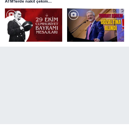
ATM'lerde nakit çekim
değişikliği