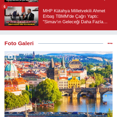
6
MHP Kütahya Milletvekili Ahmet
Erbaş TBMM'de Çağrı Yaptı:
"Simav'ın Geleceği Daha Fazla
Beklemesin"
Foto Galeri