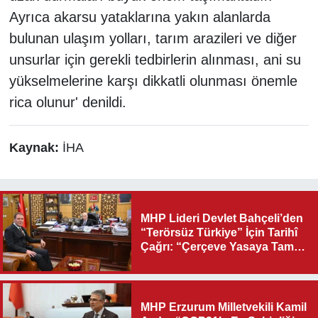
Ayrıca akarsu yataklarına yakın alanlarda
bulunan ulaşım yolları, tarım arazileri ve diğer
unsurlar için gerekli tedbirlerin alınması, ani su
yükselmelerine karşı dikkatli olunması önemle
rica olunur' denildi.
Kaynak:
İHA
MHP Lideri Devlet Bahçeli’den
“Terörsüz Türkiye” İçin Tarihî
Çağrı: “Çerçeve Yasaya Tam
Destek Verilmelidir”
MHP Erzurum Milletvekili Kamil