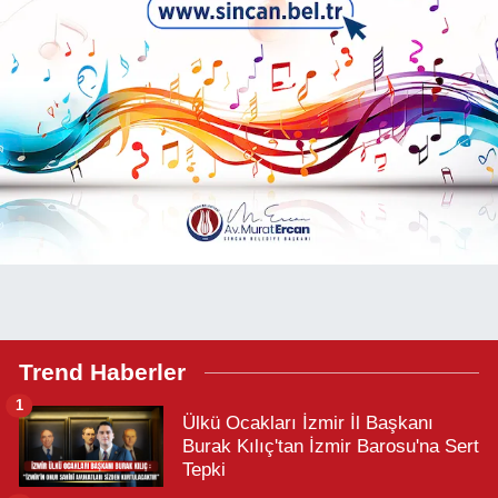
Trend Haberler
1
Ülkü Ocakları İzmir İl Başkanı
Burak Kılıç'tan İzmir Barosu'na Sert
Tepki