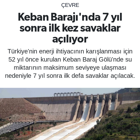
ÇEVRE
SPOR
Keban Barajı'nda 7 yıl
sonra ilk kez savaklar
ÇEVRE
açılıyor
YAŞAM
Türkiye'nin enerji ihtiyacının karışlanması için
BİLİM - TEKNOLOJİ
52 yıl önce kurulan Keban Baraj Gölü'nde su
miktarının maksimum seviyeye ulaşması
KADIN
nedeniyle 7 yıl sonra ilk defa savaklar açılacak.
KÜLTÜR SANAT
MAGAZİN