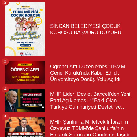
2
SİNCAN BELEDİYESİ ÇOCUK
KOROSU BAŞVURU DUYURU
3
Öğrenci Affı Düzenlemesi TBMM
Genel Kurulu’nda Kabul Edildi:
Üniversiteye Dönüş Yolu Açıldı
4
MHP Lideri Devlet Bahçeli'den Yeni
Parti Açıklaması : "Baki Olan
Türkiye Cumhuriyeti Devleti ve
Büyük Türk Milletidir"
5
MHP Şanlıurfa Milletvekili İbrahim
Özyavuz TBMM'de Şanlıurfa'nın
Elektrik Sorununu Gündeme Taşıdı