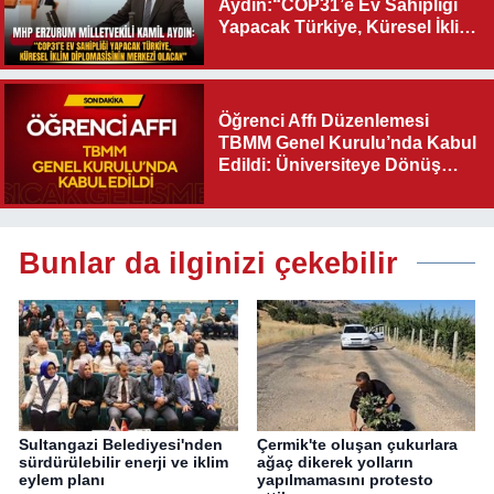
Aydın:“COP31’e Ev Sahipliği
Yapacak Türkiye, Küresel İklim
Diplomasisinin Merkezi
Olacak"
Öğrenci Affı Düzenlemesi
TBMM Genel Kurulu’nda Kabul
Edildi: Üniversiteye Dönüş
Yolu Açıldı
Bunlar da ilginizi çekebilir
Sultangazi Belediyesi'nden
Çermik'te oluşan çukurlara
sürdürülebilir enerji ve iklim
ağaç dikerek yolların
eylem planı
yapılmamasını protesto