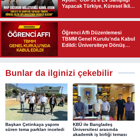
Yapacak Türkiye, Küresel İklim
Diplomasisinin Merkezi
Olacak"
Öğrenci Affı Düzenlemesi
TBMM Genel Kurulu’nda Kabul
Edildi: Üniversiteye Dönüş
Yolu Açıldı
Bunlar da ilginizi çekebilir
Başkan Çetinkaya yapımı
KBÜ ile Bangladeş
süren tema parkları inceledi
Üniversitesi arasında
akademik iş birliği teması