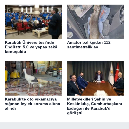
Karabük Üniversitesi'nde
Amatör balıkçıdan 112
Endüstri 5.0 ve yapay zekâ
santimetrelik av
konuşuldu
Karabük'te oto yıkamacıya
Milletvekilleri Şahin ve
sığınan leylek koruma altına
Keskinkılıç, Cumhurbaşkanı
alındı
Erdoğan ile Karabük'ü
görüştü