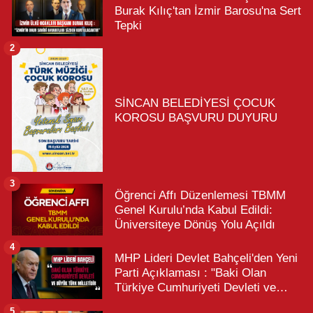
Burak Kılıç'tan İzmir Barosu'na Sert
Tepki
2
SİNCAN BELEDİYESİ ÇOCUK
KOROSU BAŞVURU DUYURU
3
Öğrenci Affı Düzenlemesi TBMM
Genel Kurulu’nda Kabul Edildi:
Üniversiteye Dönüş Yolu Açıldı
4
MHP Lideri Devlet Bahçeli'den Yeni
Parti Açıklaması : "Baki Olan
Türkiye Cumhuriyeti Devleti ve
Büyük Türk Milletidir"
5