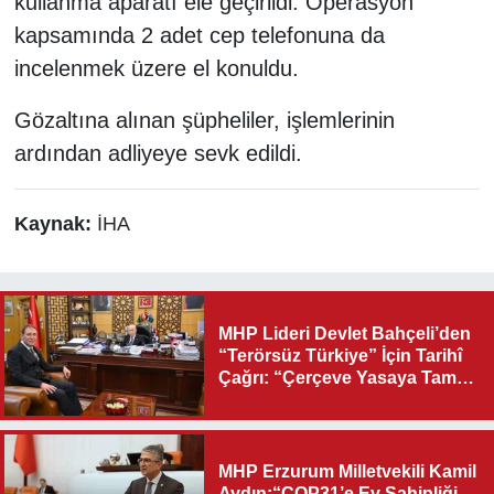
kullanma aparatı ele geçirildi. Operasyon
kapsamında 2 adet cep telefonuna da
incelenmek üzere el konuldu.
Gözaltına alınan şüpheliler, işlemlerinin
ardından adliyeye sevk edildi.
Kaynak:
İHA
MHP Lideri Devlet Bahçeli’den
“Terörsüz Türkiye” İçin Tarihî
Çağrı: “Çerçeve Yasaya Tam
Destek Verilmelidir”
MHP Erzurum Milletvekili Kamil
Aydın:“COP31’e Ev Sahipliği