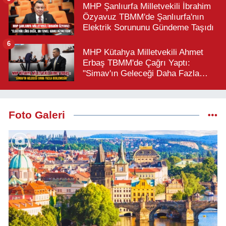
MHP Şanlıurfa Milletvekili İbrahim
Özyavuz TBMM'de Şanlıurfa'nın
Elektrik Sorununu Gündeme Taşıdı
6
MHP Kütahya Milletvekili Ahmet
Erbaş TBMM'de Çağrı Yaptı:
"Simav'ın Geleceği Daha Fazla
Beklemesin"
Foto Galeri