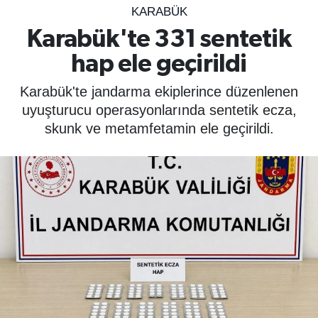
KARABÜK
SPOR
Karabük'te 331 sentetik
hap ele geçirildi
ÇEVRE
Karabük'te jandarma ekiplerince düzenlenen
YAŞAM
uyuşturucu operasyonlarında sentetik ecza,
skunk ve metamfetamin ele geçirildi.
BİLİM - TEKNOLOJİ
KADIN
KÜLTÜR SANAT
MAGAZİN