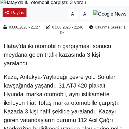
SPOR
Paylaş
-
+
A
A
ÇEVRE
03.06.2026 - 21:27
03.06.2026 - 21:46
Okunma Süresi: 1
Dk
YAŞAM
Hatay'da iki otomobilin çarpışması sonucu
BİLİM - TEKNOLOJİ
meydana gelen trafik kazasında 3 kişi
yaralandı.
KADIN
Kaza, Antakya-Yayladağı çevre yolu Sofular
KÜLTÜR SANAT
kavşağında yaşandı. 31 ATJ 420 plakalı
Hyundai marka otomobil, aynı istikamette
MAGAZİN
ilerleyen Fiat Tofaş marka otomobille çarpıştı.
Kazada 3 kişi hafif şekilde yaralandı. Kazayı
gören vatandaşların durumu 112 Acil Çağrı
Merkezi'ne bildirilmesi üzerine olay yerine polis