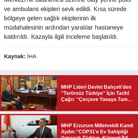
ve ambulans ekipleri sevk edildi. Kısa sürede
bölgeye gelen sağlık ekiplerinin ilk
müdahalesinin ardından yaralılar hastaneye
kaldırıldı. Kazayla ilgili inceleme başlatıldı.
Kaynak:
İHA
MHP Lideri Devlet Bahçeli’den
“Terörsüz Türkiye” İçin Tarihî
Çağrı: “Çerçeve Yasaya Tam
Destek Verilmelidir”
MHP Erzurum Milletvekili Kamil
Aydın:“COP31’e Ev Sahipliği
Yapacak Türkiye, Küresel İklim