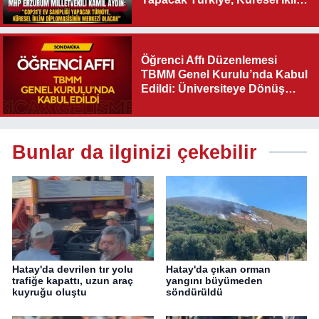
Diplomasisinin Merkezi
Olacak"
Öğrenci Affı Düzenlemesi
TBMM Genel Kurulu’nda Kabul
Edildi: Üniversiteye Dönüş
Yolu Açıldı
Bunlar da ilginizi çekebilir
Hatay'da devrilen tır yolu
Hatay'da çıkan orman
trafiğe kapattı, uzun araç
yangını büyümeden
kuyruğu oluştu
söndürüldü