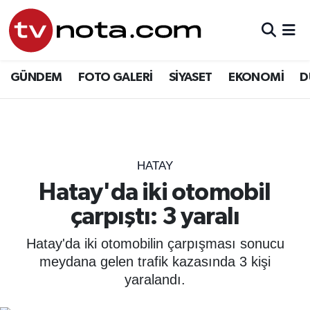
GÜNDEM
Hava Durumu
GÜNDEM
FOTO GALERİ
SİYASET
EKONOMİ
D
SİYASET
Trafik Durumu
EKONOMİ
Süper Lig Puan Durumu ve Fikstür
DÜNYA
Tüm Manşetler
HATAY
Hatay'da iki otomobil
YURT
Son Dakika Haberleri
çarpıştı: 3 yaralı
EĞİTİM
Haber Arşivi
Hatay'da iki otomobilin çarpışması sonucu
meydana gelen trafik kazasında 3 kişi
ÖZEL HABER
yaralandı.
SAĞLIK