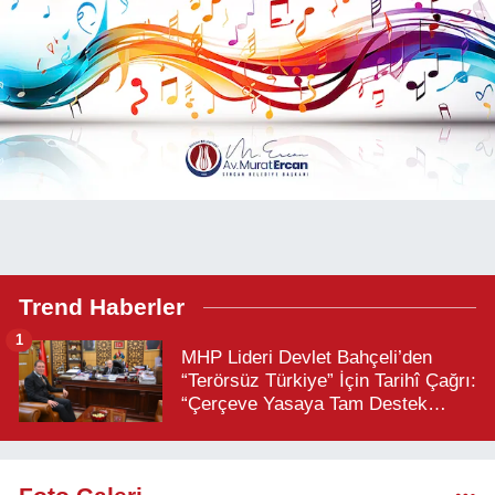
Trend Haberler
1
MHP Lideri Devlet Bahçeli’den
“Terörsüz Türkiye” İçin Tarihî Çağrı:
“Çerçeve Yasaya Tam Destek
Verilmelidir”